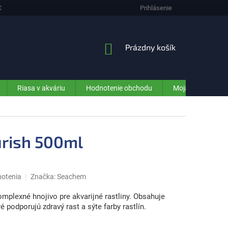
CHRANA OSOBNÝCH ÚDAJOV (GDPR) - INFORMÁCIE PRE ZÁKAZNÍKOV E-SHO
Prihlásenie
NÁKUPNÝ
Prázdny košík
KOŠÍK
Riasa v akváriu
Hodnotenie obchodu
Moja objednávka
rish 500ml
notenia
Značka:
Seachem
omplexné hnojivo pre akvarijné rastliny. Obsahuje
é podporujú zdravý rast a sýte farby rastlín.