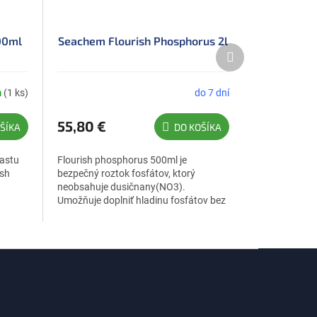
00ml
Seachem Flourish Phosphorus 2l
Ďalší
produkt
m
(1 ks)
do 7 dní
55,80 €
ŠÍKA
DO KOŠÍKA
rastu
Flourish phosphorus 500ml je
ish
bezpečný roztok fosfátov, ktorý
neobsahuje dusičnany(NO3).
Umožňuje doplniť hladinu fosfátov bez
hnutné
zvýšenia hladiny dusičnanov. Obsahuje
aj zdroj...