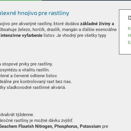
exné hnojivo pre rastliny
D
ojivo pre akvarijné rastliny, ktoré dodáva
základné živiny a
K
Obsahuje železo, horčík, draslík, mangán a ďalšie esenciálne
a intenzívne vyfarbenie
listov. Je vhodný pre všetky typy
H
E
stopové prvky pre rastliny.
syntézu a vitalitu rastlín.
lené a červené odtiene listov.
deálne pre kontrolovaný rast bez rias.
ky sladkovodné rastlinné akváriá.
 dvakrát týždenne.
áročné rastliny je možné dávku zvýšiť.
Seachem Flourish Nitrogen, Phosphorus, Potassium
pre