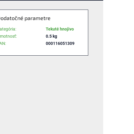
odatočné parametre
ategória
:
Tekuté hnojivo
motnosť
:
0.5 kg
AN
:
000116051309