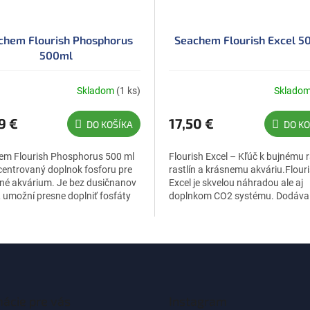
chem Flourish Phosphorus
Seachem Flourish Excel 5
500ml
Skladom
(1 ks)
Sklado
Priemerné
hodnotenie
produktu
9 €
17,50 €
DO KOŠÍKA
DO KO
je
5,0
em Flourish Phosphorus 500 ml
Flourish Excel – Kľúč k bujnému 
z
centrovaný doplnok fosforu pre
rastlín a krásnemu akváriu.Flour
5
nné akvárium. Je bez dusičnanov
Excel je skvelou náhradou ale aj
hviezdičiek.
 umožní presne doplniť fosfáty
doplnkom CO2 systému. Dodáva
otreby rastlín a je...
rastlinám organické zložky nevy
pre...
mácie pre vás
Instagram