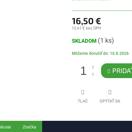
5
hviezdičiek.
16,50 €
13,41 € bez DPH
Jednotková
(1 ks)
SKLADOM
cena:
Môžeme doručiť do:
10.8.2026
PRIDA
TLAČ
OPÝTAŤ SA
skusia
Značka