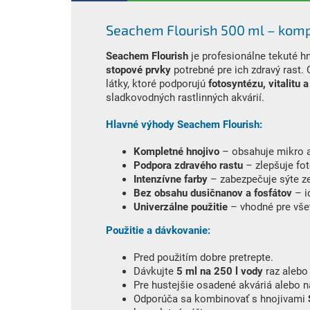
Seachem Flourish 500 ml – kompl
Seachem Flourish
je profesionálne tekuté hn
stopové prvky
potrebné pre ich zdravý rast. 
látky, ktoré podporujú
fotosyntézu, vitalitu 
sladkovodných rastlinných akvárií.
Hlavné výhody Seachem Flourish:
Kompletné hnojivo
– obsahuje mikro a 
Podpora zdravého rastu
– zlepšuje foto
Intenzívne farby
– zabezpečuje sýte ze
Bez obsahu dusičnanov a fosfátov
– i
Univerzálne použitie
– vhodné pre všet
Použitie a dávkovanie:
Pred použitím dobre pretrepte.
Dávkujte
5 ml na 250 l vody
raz alebo
Pre hustejšie osadené akváriá alebo n
Odporúča sa kombinovať s hnojivami