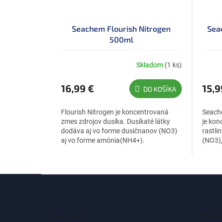
Seachem Flourish Nitrogen
Sea
500ml
Skladom
(1 ks)
16,99 €
15,9
DO KOŠÍKA
Flourish Nitrogen je koncentrovaná
Seach
zmes zdrojov dusíka. Dusíkaté látky
je kon
dodáva aj vo forme dusičnanov (NO3)
rastli
aj vo forme amónia(NH4+).
(NO3),
podľa p
Z
á
p
ä
Kontakt
Infor