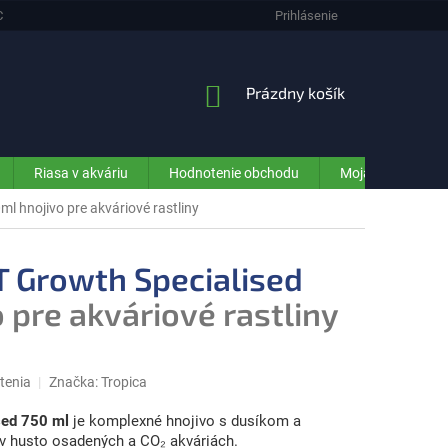
CHRANA OSOBNÝCH ÚDAJOV (GDPR) - INFORMÁCIE PRE ZÁKAZNÍKOV E-SHO
Prihlásenie
NÁKUPNÝ
Prázdny košík
KOŠÍK
Riasa v akváriu
Hodnotenie obchodu
Moja objednávka
0ml
hnojivo pre akváriové rastliny
T Growth Specialised
 pre akváriové rastliny
tenia
Značka:
Tropica
sed 750 ml
je komplexné hnojivo s dusíkom a
n v husto osadených a CO₂ akváriách.