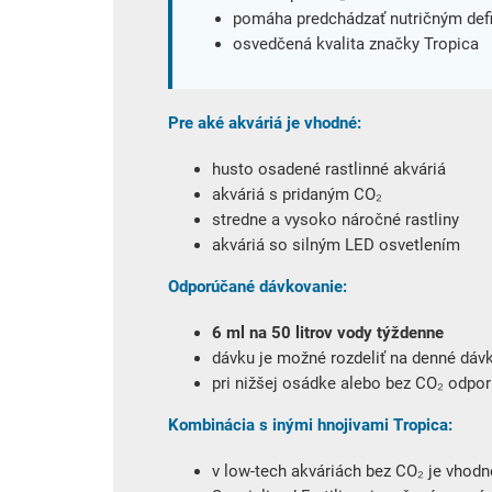
pomáha predchádzať nutričným def
osvedčená kvalita značky Tropica
Pre aké akváriá je vhodné:
husto osadené rastlinné akváriá
akváriá s pridaným CO₂
stredne a vysoko náročné rastliny
akváriá so silným LED osvetlením
Odporúčané dávkovanie:
6 ml na 50 litrov vody týždenne
dávku je možné rozdeliť na denné dáv
pri nižšej osádke alebo bez CO₂ odpo
Kombinácia s inými hnojivami Tropica:
v low-tech akváriách bez CO₂ je vhodn