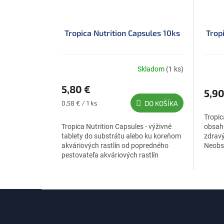
Tropica Nutrition Capsules 10ks
Trop
Skladom
(1 ks)
5,80 €
5,90
Jednotková
0,58 € / 1 ks
DO KOŠÍKA
cena:
Tropi
Tropica Nutrition Capsules - výživné
obsahu
tablety do substrátu alebo ku koreňom
zdravý
akváriových rastlín od popredného
Neobsa
pestovateľa akváriových rastlín
(P).Te
f.Tropica
Z
á
p