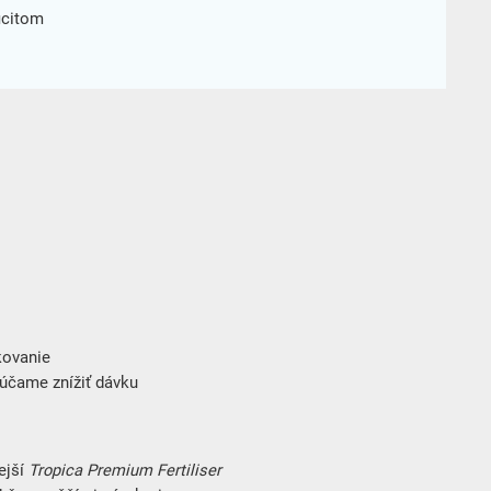
icitom
kovanie
rúčame znížiť dávku
ejší
Tropica Premium Fertiliser