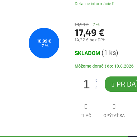
5,0
Detailné informácie
z
5
hviezdičiek.
18,99 €
–7 %
17,49 €
14,22 € bez DPH
18,99 €
–7 %
Jednotková
(1 ks)
SKLADOM
cena:
Môžeme doručiť do:
10.8.2026
PRIDA
TLAČ
OPÝTAŤ SA