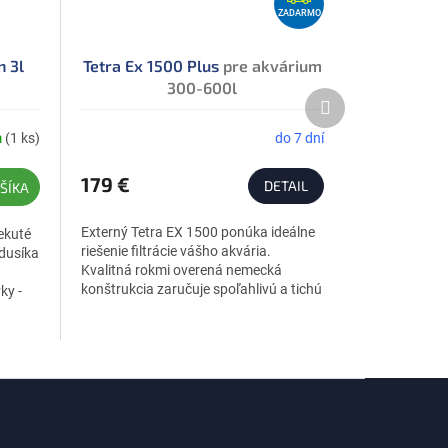
A
ZADARMO
D
A
n 3l
Tetra Ex 1500 Plus
pre akvárium
300-600l
R
Ďalší
M
produkt
O
m
(1 ks)
do 7 dní
179 €
DETAIL
ŠÍKA
Externý Tetra EX 1500 ponúka ideálne
tekuté
riešenie filtrácie vášho akvária.
 dusíka
Kvalitná rokmi overená nemecká
konštrukcia zaručuje spoľahlivú a tichú
ky -
prevádzku. Filtrácie Tetra...