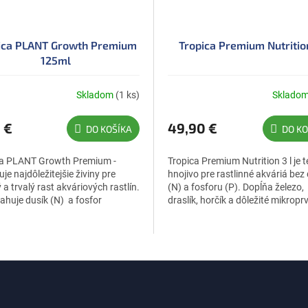
ica PLANT Growth Premium
Tropica Premium Nutritio
125ml
Skladom
(1 ks)
Sklado
 €
49,90 €
DO KOŠÍKA
DO KO
ca PLANT Growth Premium -
Tropica Premium Nutrition 3 l je 
je najdôležitejšie živiny pre
hnojivo pre rastlinné akváriá bez
 a trvalý rast akváriových rastlín.
(N) a fosforu (P). Dopĺňa železo,
huje dusík (N) a fosfor
draslík, horčík a dôležité mikroprv
kuté hnojivo dodáva rastlinám...
ideálne do nádrží s...