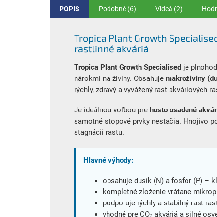
POPIS
Podobné (6)
Videá (2)
Hodn
Tropica Plant Growth Specialise
rastlinné akváriá
Tropica Plant Growth Specialised
je plnohod
nárokmi na živiny. Obsahuje
makroživiny (du
rýchly, zdravý a vyvážený rast akváriových ras
Je ideálnou voľbou pre
husto osadené akvár
samotné stopové prvky nestačia. Hnojivo po
stagnácii rastu.
Hlavné výhody:
obsahuje dusík (N) a fosfor (P) – 
kompletné zloženie vrátane mikrop
podporuje rýchly a stabilný rast rast
vhodné pre CO₂ akváriá a silné osve