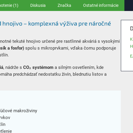
otenie (1)
Diskusia
Značka
Ostatné informácie
d hnojivo – komplexná výživa pre náročné
D
K
notné tekuté hnojivo určené pre rastlinné akváriá s vysokými
H
sík a fosfor)
spolu s mikroprvkami, vďaka čomu podporuje
tlín.
E
iá
, nádrže s
CO₂ systémom
a silným osvetlením, kde
máha predchádzať nedostatku živín, blednutiu listov a
kľúčové makroživiny
rvkov
lín
tlenie