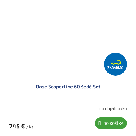
Z
ZADARMO
A
D
Oase ScaperLine 60 šedé Set
A
R
M
na objednávku
O
DO KOŠÍKA
745 €
/ ks