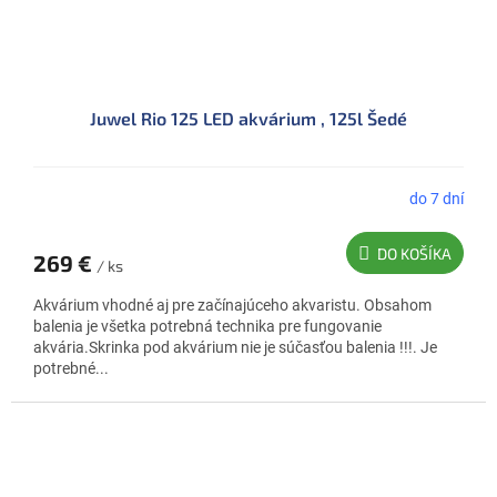
Juwel Rio 125 LED akvárium , 125l Šedé
do 7 dní
DO KOŠÍKA
269 €
/ ks
Akvárium vhodné aj pre začínajúceho akvaristu. Obsahom
balenia je všetka potrebná technika pre fungovanie
akvária.Skrinka pod akvárium nie je súčasťou balenia !!!. Je
potrebné...