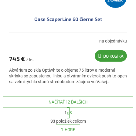
ZADARMO
A
D
Oase ScaperLine 60 čierne Set
A
R
M
na objednávku
O
DO KOŠÍKA
745 €
/ ks
Akvárium zo skla Optiwhite o objeme 75 litrov a moderná
skrinka so zapustenou líniou a otváraním dvierok push-to-open
sa veľmi rýchlo stanú stredobodom záujmu vo Vašej...
NAČÍTAŤ 12 ĎALŠÍCH
S
1
3
t
O
r
33
položiek celkom
v
á
l
HORE
n
á
k