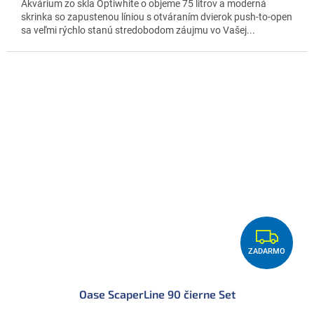
Akvárium zo skla Optiwhite o objeme 75 litrov a moderná
skrinka so zapustenou líniou s otváraním dvierok push-to-open
sa veľmi rýchlo stanú stredobodom záujmu vo Vašej...
Z
ZADARMO
A
D
Oase ScaperLine 90 čierne Set
A