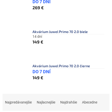
DO 7 DNÍ
269 €
Akvárium Juwel Primo 70 2.0 biele
14 dní
149 €
Akvárium Juwel Primo 70 2.0 čierne
DO 7 DNÍ
149 €
R
a
Najpredávanejšie
Najlacnejšie
Najdrahšie
Abecedne
d