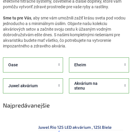
efektívne filtračné systémy, osvetlenie a ďalšie doplnky, ktoré vám
pomôžu vytvoriť zdravé prostredie pre vaše ryby a rastliny.
Sme tu pre Vás
, aby sme vám umožnili zažiť krásu sveta pod vodou
jednoducho a s minimálnym úsilím. Objavte našu kolekciu
akváriových setov a začnite svoju cestu k úžasným vodným
dobrodružstvám ešte dnes. S našimi kompletnými riešeniami pre
akvaristiku budete mať všetko, čo potrebujete na vytvorenie
impozantného a zdravého akvária.
Oase
Eheim
Akvárium na
Juwel akvárium
stenu
Najpredávanejšie
Juwel Rio 125 LED akvárium , 125l Biele