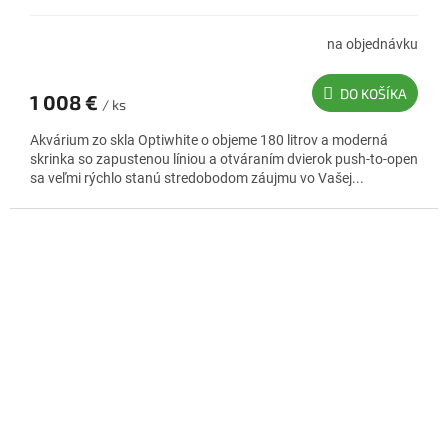
R
M
na objednávku
O
DO KOŠÍKA
1 008 €
/ ks
Akvárium zo skla Optiwhite o objeme 180 litrov a moderná
skrinka so zapustenou líniou a otváraním dvierok push-to-open
sa veľmi rýchlo stanú stredobodom záujmu vo Vašej...