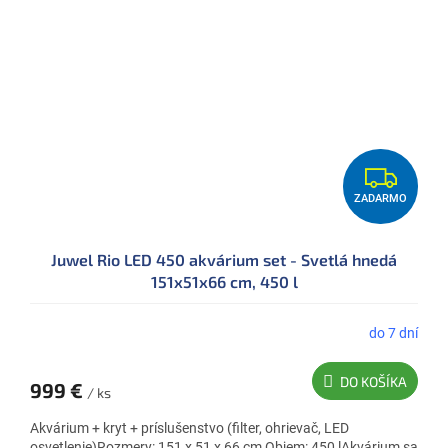
Z
ZADARMO
A
D
Juwel Rio LED 450 akvárium set - Svetlá hnedá
A
151x51x66 cm, 450 l
R
M
do 7 dní
O
DO KOŠÍKA
999 €
/ ks
Akvárium + kryt + príslušenstvo (filter, ohrievač, LED
osvetlenie)Rozmery: 151 x 51 x 66 cm Objem: 450 lAkvárium sa