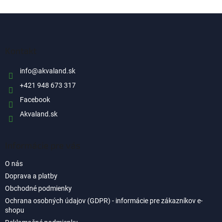
d
o
v
Z
a
a
c
á
n
i
p
i
e
ä
Kontakt
e
p
t
r
i
info
@
akvaland.sk
v
e
k
+421 948 673 317
y
Facebook
v
ý
Akvaland.sk
p
i
s
Informácie pre vás
u
O nás
Doprava a platby
Obchodné podmienky
Ochrana osobných údajov (GDPR) - informácie pre zákazníkov e-
shopu