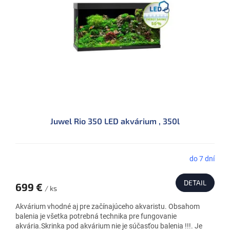
Juwel Rio 350 LED akvárium , 350l
do 7 dní
DETAIL
699 €
/ ks
Akvárium vhodné aj pre začínajúceho akvaristu. Obsahom
balenia je všetka potrebná technika pre fungovanie
akvária.Skrinka pod akvárium nie je súčasťou balenia !!!. Je