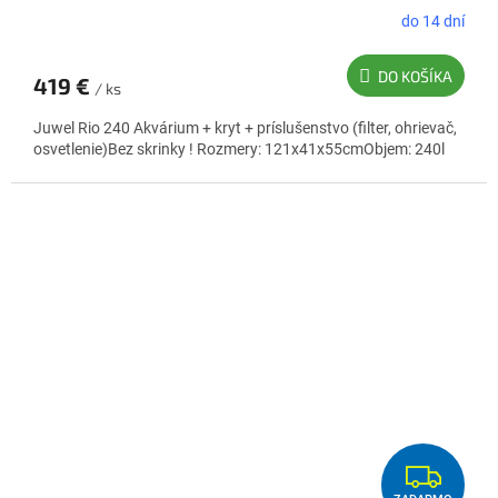
do 14 dní
DO KOŠÍKA
419 €
/ ks
Juwel Rio 240 Akvárium + kryt + príslušenstvo (filter, ohrievač,
osvetlenie)Bez skrinky ! Rozmery: 121x41x55cmObjem: 240l
Z