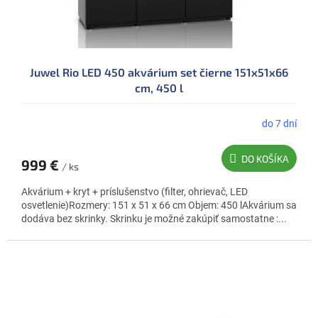
Juwel Rio LED 450 akvárium set čierne 151x51x66
cm, 450 l
do 7 dní
DO KOŠÍKA
999 €
/ ks
Akvárium + kryt + príslušenstvo (filter, ohrievač, LED
osvetlenie)Rozmery: 151 x 51 x 66 cm Objem: 450 lAkvárium sa
dodáva bez skrinky. Skrinku je možné zakúpiť samostatne :...