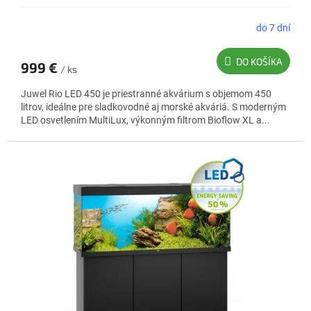
R
M
do 7 dní
Priemerné
hodnotenie
O
produktu
DO KOŠÍKA
999 €
je
/ ks
5,0
Juwel Rio LED 450 je priestranné akvárium s objemom 450
z
litrov, ideálne pre sladkovodné aj morské akváriá. S moderným
5
LED osvetlením MultiLux, výkonným filtrom Bioflow XL a...
hviezdičiek.