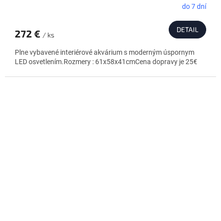
do 7 dní
DETAIL
272 €
/ ks
Plne vybavené interiérové akvárium s moderným úspornym
LED osvetlením.Rozmery : 61x58x41cmCena dopravy je 25€