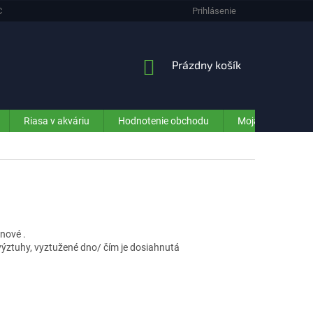
CHRANA OSOBNÝCH ÚDAJOV (GDPR) - INFORMÁCIE PRE ZÁKAZNÍKOV E-SHO
Prihlásenie
NÁKUPNÝ
Prázdny košík
KOŠÍK
Riasa v akváriu
Hodnotenie obchodu
Moja objednávka
nové .
ýztuhy, vyztužené dno/ čím je dosiahnutá