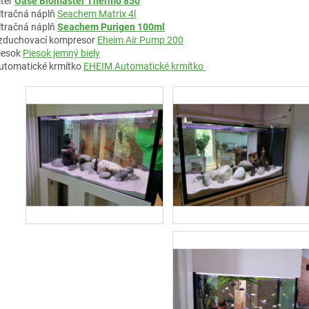
ilter
Oase Biomaster Thermo 850
iltračná náplň
Seachem Matrix 4l
iltračná náplň
Seachem Purigen 100ml
zduchovací kompresor
Eheim Air Pump 200
iesok
Piesok jemný biely
utomatické krmítko
EHEIM Automatické krmítko