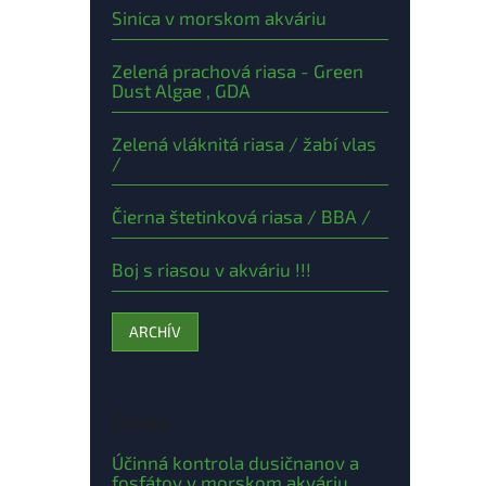
Sinica v morskom akváriu
Zelená prachová riasa - Green
Dust Algae , GDA
Zelená vláknitá riasa / žabí vlas
/
Čierna štetinková riasa / BBA /
Boj s riasou v akváriu !!!
ARCHÍV
Články
Účinná kontrola dusičnanov a
fosfátov v morskom akváriu