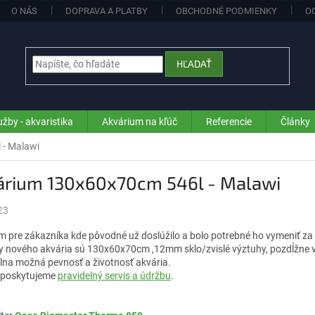
O NÁS
DOPRAVA A PLATBY
OBCHODNÉ PODMIENKY
O
HĽADAŤ
užby - akvaristika
Akvárium na kľúč
Referencie
Články
 - Malawi
árium 130x60x70cm 546l - Malawi
23
m pre zákazníka kde pôvodné už doslúžilo a bolo potrebné ho vymeniť za 
 nového akvária sú 130x60x70cm ,12mm sklo/zvislé výztuhy, pozdĺžne v
na možná pevnosť a životnosť akvária.
 poskytujeme
pravidelný servis a údržbu
.