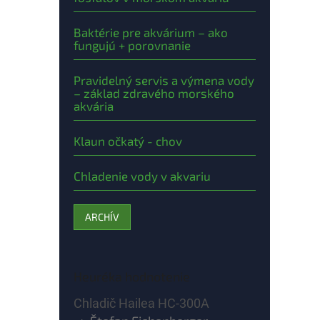
Baktérie pre akvárium – ako
fungujú + porovnanie
Pravidelný servis a výmena vody
– základ zdravého morského
akvária
Klaun očkatý - chov
Chladenie vody v akvariu
ARCHÍV
Heuréka hodnotenie
Chladič Hailea HC-300A