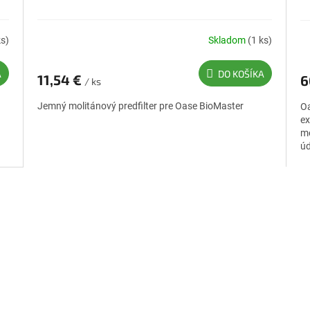
ks)
Skladom
(1 ks)
A
DO KOŠÍKA
11,54 €
6
/ ks
Jemný molitánový predfilter pre Oase BioMaster
Oa
ex
me
úd