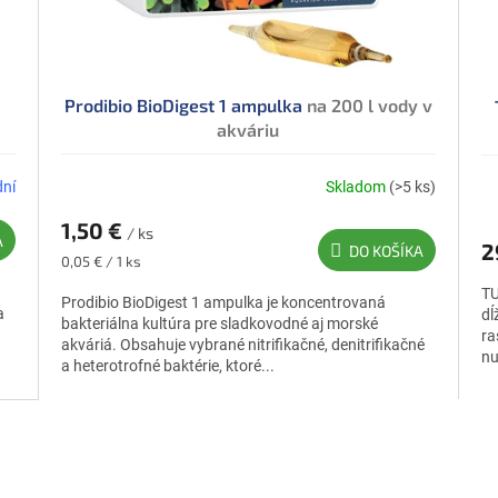
Prodibio BioDigest 1 ampulka
na 200 l vody v
akváriu
dní
Skladom
(>5 ks)
1,50 €
/ ks
A
2
DO KOŠÍKA
Jednotková
0,05 € / 1 ks
cena:
TU
Prodibio BioDigest 1 ampulka je koncentrovaná
a
dĺ
bakteriálna kultúra pre sladkovodné aj morské
ra
akváriá. Obsahuje vybrané nitrifikačné, denitrifikačné
nu
a heterotrofné baktérie, ktoré...