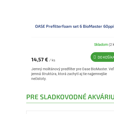
OASE Prefilterfoam set 6 BioMaster 60ppi
Skladom
(2 
DO KOŠÍK
14,57 €
/ ks
Jemný molitánový predfilter pre Oase BioMaster. Ve
jemná štruktúra, ktorá zachytí aj tie najjemnejšie
nečistoty.
PRE SLADKOVODNÉ AKVÁRI