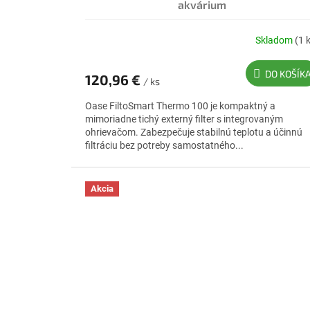
akvárium
Skladom
(1 
DO KOŠÍK
120,96 €
/ ks
Oase FiltoSmart Thermo 100 je kompaktný a
mimoriadne tichý externý filter s integrovaným
ohrievačom. Zabezpečuje stabilnú teplotu a účinnú
filtráciu bez potreby samostatného...
Akcia