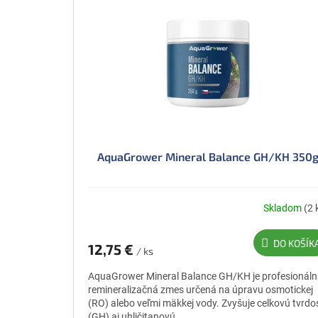
AquaGrower Mineral Balance GH/KH 350
Skladom
(2 
DO KOŠÍK
12,75 €
/ ks
AquaGrower Mineral Balance GH/KH je profesionál
remineralizačná zmes určená na úpravu osmotickej
(RO) alebo veľmi mäkkej vody. Zvyšuje celkovú tvrdo
(GH) aj uhličitanovú...