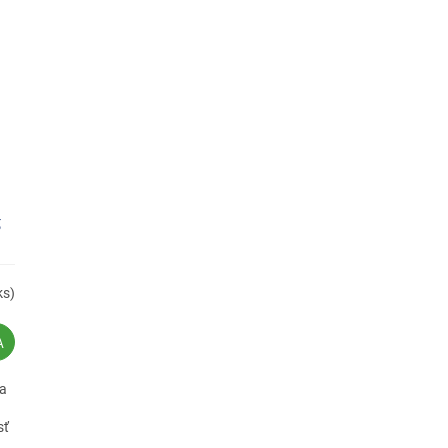
g
ks)
A
na
sť