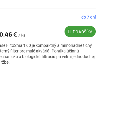
do 7 dní
DO KOŠÍKA
0,46 €
/ ks
se FiltoSmart 60 je kompaktný a mimoriadne tichý
terný filter pre malé akváriá. Ponúka účinnú
chanickú a biologickú filtráciu pri veľmi jednoduchej
ržbe.