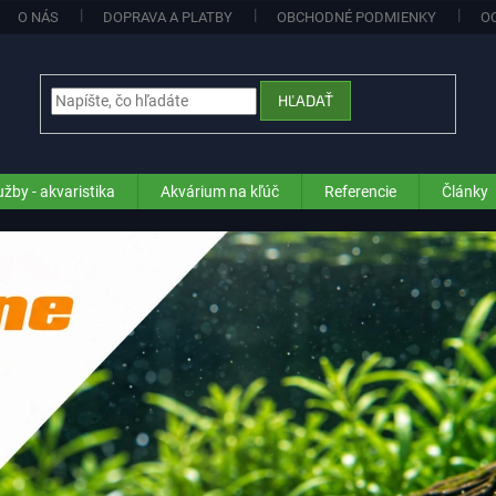
O NÁS
DOPRAVA A PLATBY
OBCHODNÉ PODMIENKY
O
HĽADAŤ
užby - akvaristika
Akvárium na kľúč
Referencie
Články