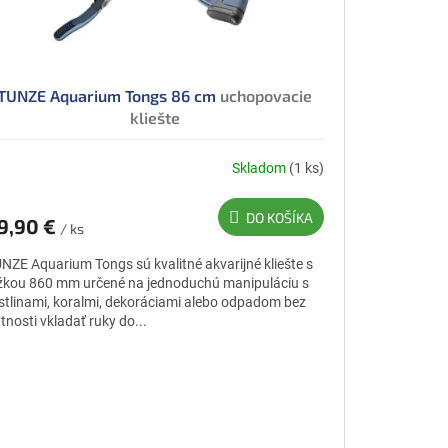
TUNZE Aquarium Tongs 86 cm
uchopovacie
kliešte
Skladom
(1 ks)
DO KOŠÍKA
9,90 €
/ ks
NZE Aquarium Tongs sú kvalitné akvarijné kliešte s
žkou 860 mm určené na jednoduchú manipuláciu s
stlinami, koralmi, dekoráciami alebo odpadom bez
tnosti vkladať ruky do...