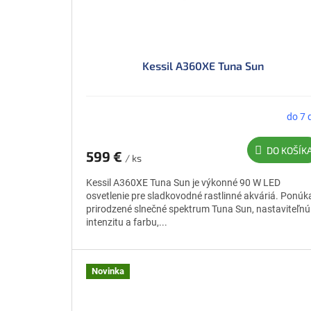
Kessil A360XE Tuna Sun
do 7 
DO KOŠÍK
599 €
/ ks
Kessil A360XE Tuna Sun je výkonné 90 W LED
osvetlenie pre sladkovodné rastlinné akváriá. Ponúk
prirodzené slnečné spektrum Tuna Sun, nastaviteľnú
intenzitu a farbu,...
Novinka