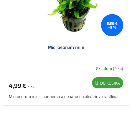
5,50 €
–9 %
Microsorum mini
Skladom
(5 ks)
Priemerné
hodnotenie
produktu
DO KOŠÍKA
4,99 €
je
/ ks
5,0
Microsorum mini - nádherná a nenáročná akváriová rastlina
z
5
hviezdičiek.