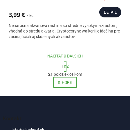
DETAIL
3,99 €
/ ks
Nenáročná akváriová rastlina so stredne vysokým vzrastom,
vhodná do stredu akvária. Cryptocoryne walkerii je ideálna pre
začínajúcich aj skúsených akvaristov.
NAČÍTAŤ 9 ĎALŠÍCH
S
1
2
t
O
r
21
položiek celkom
v
á
l
HORE
n
á
k
d
o
v
Z
a
a
c
á
n
i
p
i
e
ä
Kontakt
e
p
t
r
info
@
akvaland.sk