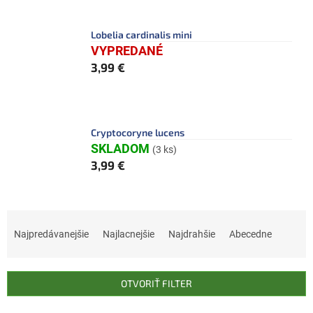
Lobelia cardinalis mini
VYPREDANÉ
3,99 €
Cryptocoryne lucens
SKLADOM
(3 ks)
3,99 €
R
a
Najpredávanejšie
Najlacnejšie
Najdrahšie
Abecedne
d
e
n
OTVORIŤ FILTER
i
e