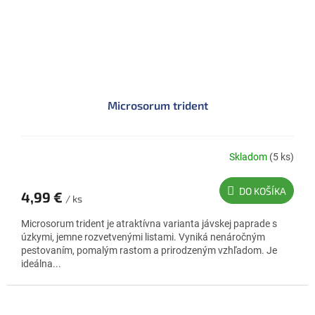
Microsorum trident
Skladom
(5 ks)
DO KOŠÍKA
4,99 €
/ ks
Microsorum trident je atraktívna varianta jávskej paprade s
úzkymi, jemne rozvetvenými listami. Vyniká nenáročným
pestovaním, pomalým rastom a prirodzeným vzhľadom. Je
ideálna...