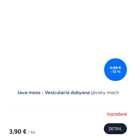
4,50 €
–13 %
Java moss - Vesicularia dubyana
jávsky mach
Vypredané
DETAIL
3,90 €
/ ks