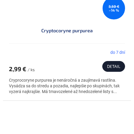
3,50 €
–14 %
Cryptocoryne purpurea
do 7 dní
DETAIL
2,99 €
/ ks
Cryprocoryne purpurea je nenáročná a zaujímavá rastlina.
Vysádza sa do stredu a pozadia, najlepšie po skupinách, tak
vyzerá najkrajšie. Má tmavozelené až hnedozelené listy s...