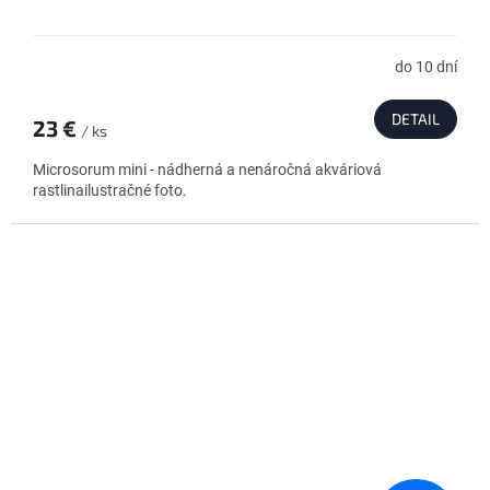
do 10 dní
DETAIL
23 €
/ ks
Microsorum mini - nádherná a nenáročná akváriová
rastlinailustračné foto.