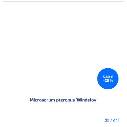
5,60 €
–28 %
Microsorum pteropus ’Windelov’
do 7 dní