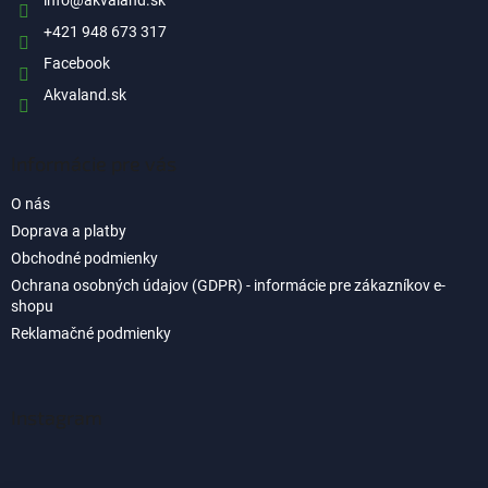
i
v
e
k
+421 948 673 317
y
Facebook
v
ý
Akvaland.sk
p
i
s
Informácie pre vás
u
O nás
Doprava a platby
Obchodné podmienky
Ochrana osobných údajov (GDPR) - informácie pre zákazníkov e-
shopu
Reklamačné podmienky
Instagram