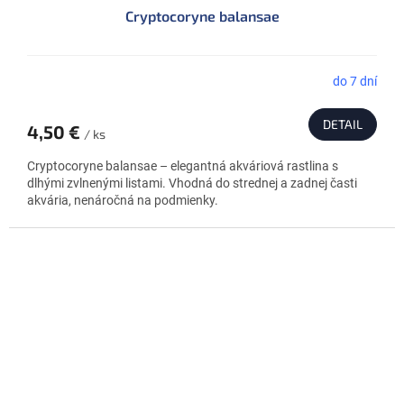
Cryptocoryne balansae
do 7 dní
DETAIL
4,50 €
/ ks
Cryptocoryne balansae – elegantná akváriová rastlina s
dlhými zvlnenými listami. Vhodná do strednej a zadnej časti
akvária, nenáročná na podmienky.