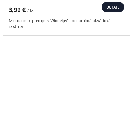
DETAIL
3,99 €
/ ks
Microsorum pteropus ’Windeløv’ - nenáročná akváriová
rastlina