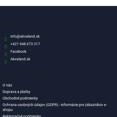
Z
á
p
ä
Kontakt
t
i
info
@
akvaland.sk
e
+421 948 673 317
Facebook
Akvaland.sk
Informácie pre vás
O nás
Doprava a platby
Obchodné podmienky
Ochrana osobných údajov (GDPR) - informácie pre zákazníkov e-
shopu
Reklamačné podmienky