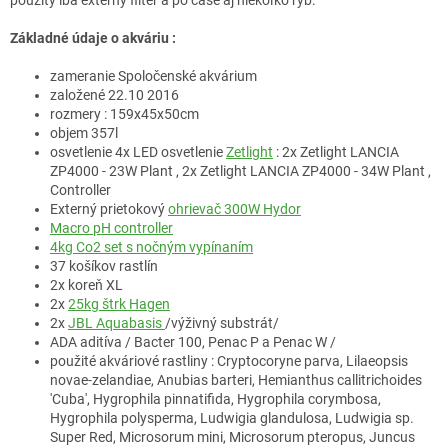
Základné údaje o akváriu :
zameranie Spoločenské akvárium
založené 22.10 2016
rozmery : 159x45x50cm
objem 357l
osvetlenie 4x LED osvetlenie
Zetlight
: 2x Zetlight LANCIA
ZP4000 - 23W Plant , 2x Zetlight LANCIA ZP4000 - 34W Plant ,
Controller
Externý prietokový
ohrievač 300W Hydor
Macro pH controller
4kg Co2 set s nočným vypínaním
37 košíkov rastlín
2x koreň XL
2x
25kg štrk Hagen
2x
JBL Aquabasis
/výživný substrát/
ADA aditíva / Bacter 100, Penac P a Penac W /
použité akváriové rastliny : Cryptocoryne parva, Lilaeopsis
novae-zelandiae, Anubias barteri,
Hemianthus callitrichoides
'Cuba'
, Hygrophila pinnatifida, Hygrophila corymbosa,
Hygrophila polysperma, Ludwigia glandulosa, Ludwigia sp.
Super Red, Microsorum mini, Microsorum pteropus, Juncus