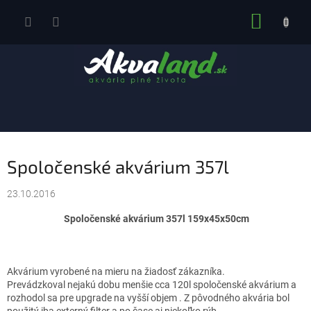
Prejsť
NÁKUP
na
obsah
KOŠÍK
Spoločenské akvárium 357l
23.10.2016
Spoločenské akvárium 357l 159x45x50cm
Akvárium vyrobené na mieru na žiadosť zákazníka.
Prevádzkoval nejakú dobu menšie cca 120l spoločenské akvárium a
rozhodol sa pre upgrade na vyšší objem . Z pôvodného akvária bol
použitý iba externý filter a po čase aj niekoľko rýb.