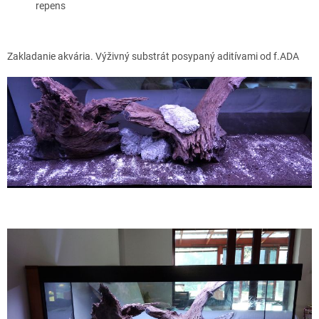
repens
Zakladanie akvária. Výživný substrát posypaný aditívami od f.ADA