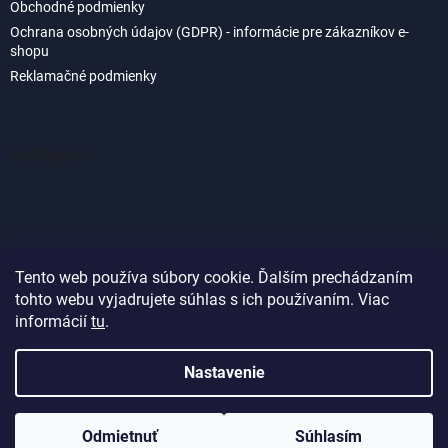
Obchodné podmienky
Ochrana osobných údajov (GDPR) - informácie pre zákazníkov e-
shopu
Reklamačné podmienky
Instagram
Tento web používa súbory cookie. Ďalším prechádzaním
tohto webu vyjadrujete súhlas s ich používaním. Viac
Sledovať na Instagrame
informácií
tu
.
Nastavenie
Vytvoril Shoptet
Odmietnuť
Súhlasím
Copyright 2026
Akvaland.sk
. Všetky práva vyhradené.