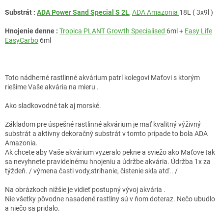
Substrát :
ADA Power Sand Special S 2L
,
ADA Amazonia
18L ( 3x9l )
Hnojenie denne :
Tropica PLANT Growth Specialised
6ml +
Easy Life
EasyCarbo
6ml
Toto nádherné rastlinné akvárium patrí kolegovi Maťovi s ktorým
riešime Vaše akvária na mieru .
Ako sladkovodné tak aj morské.
Základom pre úspešné rastlinné akvárium je mať kvalitný výživný
substrát a aktívny dekoračný substrát v tomto prípade to bola ADA
Amazonia.
Ak chcete aby Vaše akvárium vyzeralo pekne a sviežo ako Maťove tak
sa nevyhnete pravidelnému hnojeniu a údržbe akvária. Údržba 1x za
týždeň. / výmena časti vody,strihanie, čistenie skla atď.. /
Na obrázkoch nižšie je vidieť postupný vývoj akvária .
Nie všetky pôvodne nasadené rastliny sú v ňom doteraz. Nečo ubudlo
a niečo sa pridalo.