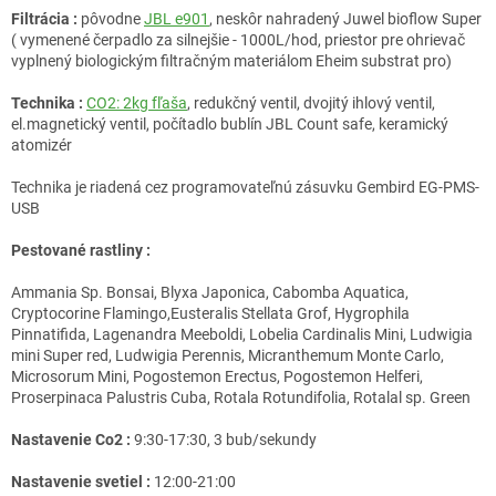
Filtrácia :
pôvodne
JBL e901
, neskôr nahradený Juwel bioflow Super
( vymenené čerpadlo za silnejšie - 1000L/hod, priestor pre ohrievač
vyplnený biologickým filtračným materiálom Eheim substrat pro)
Technika :
CO2: 2kg fľaša
, redukčný ventil, dvojitý ihlový ventil,
el.magnetický ventil, počítadlo bublín JBL Count safe, keramický
atomizér
Technika je riadená cez programovateľnú zásuvku Gembird EG-PMS-
USB
Pestované rastliny :
Ammania Sp. Bonsai, Blyxa Japonica, Cabomba Aquatica,
Cryptocorine Flamingo,Eusteralis Stellata Grof, Hygrophila
Pinnatifida, Lagenandra Meeboldi, Lobelia Cardinalis Mini, Ludwigia
mini Super red, Ludwigia Perennis, Micranthemum Monte Carlo,
Microsorum Mini, Pogostemon Erectus, Pogostemon Helferi,
Proserpinaca Palustris Cuba, Rotala Rotundifolia, Rotalal sp. Green
Nastavenie Co2 :
9:30-17:30, 3 bub/sekundy
Nastavenie svetiel :
12:00-21:00