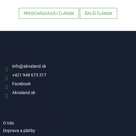
PREDCHÁDZAJÚCI ČLÁNOK
ĎALŠÍ ČLÁNOK
Z
á
p
ä
Kontakt
t
i
info
@
akvaland.sk
e
+421 948 673 317
Facebook
Akvaland.sk
Informácie pre vás
O nás
Doprava a platby