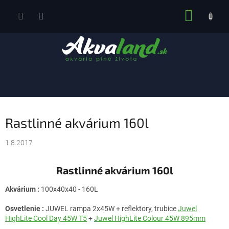
Prejsť
NÁKUP
na
obsah
KOŠÍK
Rastlinné akvárium 160l
1.8.2017
Rastlinné akvárium 160l
Akvárium :
100x40x40 - 160L
Osvetlenie :
JUWEL rampa 2x45W + reflektory, trubice
Juwel
HighLite Cool Day 45W T5
+
Juwel HighLite Colour 45W 895mm