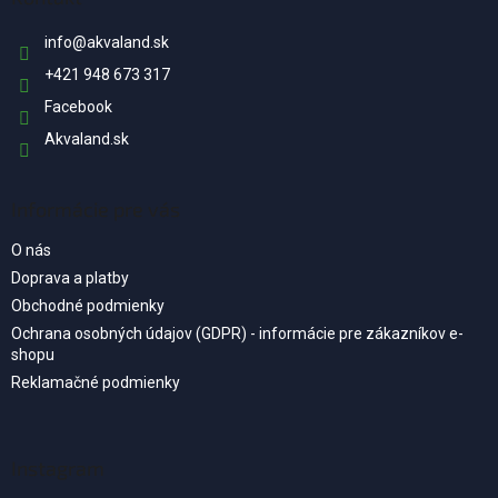
t
i
info
@
akvaland.sk
e
+421 948 673 317
Facebook
Akvaland.sk
Informácie pre vás
O nás
Doprava a platby
Obchodné podmienky
Ochrana osobných údajov (GDPR) - informácie pre zákazníkov e-
shopu
Reklamačné podmienky
Instagram