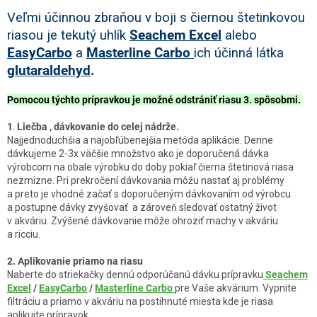
Veľmi účinnou zbraňou v boji s čiernou štetinkovou
riasou je tekutý uhlík
Seachem Excel
alebo
EasyCarbo
a
Masterline Carbo
ich účinná látka
glutaraldehyd
.
Pomocou týchto prípravkou je možné odstrániť riasu 3. spôsobmi.
1
.
Lie
čba , dávkovanie do celej nádrže.
Najjednoduchšia a najobľúbenejšia metóda aplikácie. Denne
dávkujeme 2-3x väčšie množstvo ako je doporučená dávka
výrobcom na obale výrobku do doby pokiaľ čierna štetinová riasa
nezmizne. Pri prekročení dávkovania môžu nastať aj problémy
a preto je vhodné začať s doporučeným dávkovaním od výrobcu
a postupne dávky zvyšovať a zároveň sledovať ostatný život
v akváriu. Zvýšené dávkovanie môže ohroziť machy v akváriu
a ricciu.
2. Aplikovanie priamo na riasu
Naberte do striekačky dennú odporúčanú dávku prípravku
Seachem
Excel
/
EasyCarbo
/
Masterline Carbo
pre Vaše akvárium. Vypnite
filtráciu a priamo v akváriu na postihnuté miesta kde je riasa
aplikujte prípravok.