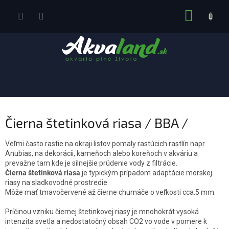
Prejsť
NÁKUP
na
obsah
KOŠÍK
Čierna štetinková riasa / BBA /
Veľmi často rastie na okraji listov pomaly rastúcich rastlín napr.
Anubias, na dekorácii, kameňoch alebo koreňoch v akváriu a
prevažne tam kde je silnejšie prúdenie vody z filtrácie.
Čierna štetinková riasa
je typickým prípadom adaptácie morskej
riasy na sladkovodné prostredie.
Môže mať tmavočervené až čierne chumáče o veľkosti cca.5 mm.
Príčinou vzniku čiernej štetinkovej riasy je mnohokrát vysoká
intenzita svetla a nedostatočný obsah CO2 vo vode v pomere k