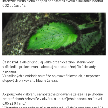
intenzite svetla alebo naopak nedostatok svetla a kolísanie hodnôt
CO2 počas dňa.
Často krát je ale príčinou aj veľké organické znečistenie vody
v dôsledku prekrmovania alebo aj nedostatočnej filtrácie vody
v akváriu.
V rastlinných akváriách sa môže objavovať hlavne ak je nepomer
stopových prvkov a to hlavne železa.
Ak používate v akváriu samostatné pridávanie železa Fe je vhodné
zmerať obsah železa Fe v akváriu a udržať jeho hodnotu na úrovni
0,05 až 0,1 mg/l.