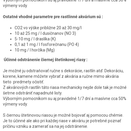
Výborným pomocníkom sú aj pravidelné 1/7 dní a masívne cca 50%
výmeny vody.
Ostatné vhodné parametre pre rastlinné akvárium sú :
CO2 vo výške približne 20 až 30 mg/l
10 až 25 mg / l dusičnanov (NO 3)
5-10 mg / l draslíka (K)
0,1 až 1 mg / l fosforečnanu (PO 4)
10 mg / l horčíka (Mg)
Účinné odstránenie čiernej štetinkovej riasy :
Je možné ju odstraňovať ručne s dekorácie, rastlín atď. Dekoráciu,
korene, kamene môžete vybrať z akvária a ručne mimo akvária
tieto predmety očistiť.
Z akváriových rastlín táto riasa mechanicky nejde dole tak je možné
šetrne odstrániť napadnuté listy.
Výborným pomocníkom su aj pravidelné 1/7 dní a masívne cca 50%
výmeny vody.
S čiernou štetinovou riasou je možné bojovať aj pomocou chémie.
Je to účinné ale ako pri každej riase v akváriu je potrebné poznať
príčinu vzniku a zamerať sa na jej odstránenie.