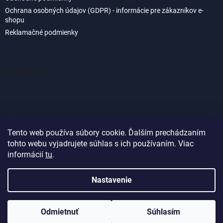
Ochrana osobných údajov (GDPR) - informácie pre zákazníkov e-
shopu
Reklamačné podmienky
Instagram
Tento web používa súbory cookie. Ďalším prechádzaním
tohto webu vyjadrujete súhlas s ich používaním. Viac
Sledovať na Instagrame
informácií
tu
.
Nastavenie
Vytvoril Shoptet
Odmietnuť
Súhlasím
Copyright 2026
Akvaland.sk
. Všetky práva vyhradené.