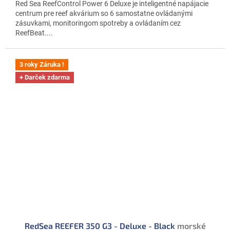
Red Sea ReefControl Power 6 Deluxe je inteligentné napájacie
centrum pre reef akvárium so 6 samostatne ovládanými
zásuvkami, monitoringom spotreby a ovládaním cez
ReefBeat....
3 roky Záruka !
+ Darček zdarma
RedSea REEFER 350 G3 - Deluxe - Black
morské