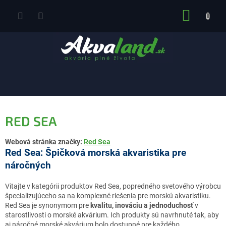
Prejsť
NÁKUP
na
obsah
KOŠÍK
RED SEA
Webová stránka značky:
Red Sea
Red Sea: Špičková morská akvaristika pre
náročných
Vitajte v kategórii produktov Red Sea, popredného svetového výrobcu
špecializujúceho sa na komplexné riešenia pre morskú akvaristiku.
Red Sea je synonymom pre
kvalitu, inováciu a jednoduchosť
v
starostlivosti o morské akvárium. Ich produkty sú navrhnuté tak, aby
aj náročné morské akvárium bolo dostupné pre každého.