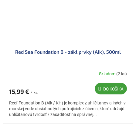
Red Sea Foundation B - zákl.prvky (Alk), 500ml
Skladom
(2 ks)
DO KOŠÍKA
15,99 €
/ ks
Reef Foundation B (Alk / KH) je komplex z uhličitanov a iných v
morskej vode obsiahnutých pufrujících zlúčenín, ktoré udržujú
uhličitanovú tvrdosť / zásaditosť na správnej...