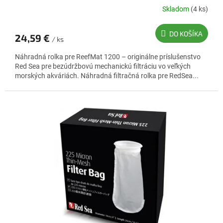
Skladom
(4 ks)
Priemerné
hodnotenie
produktu
DO KOŠÍKA
24,59 €
je
/ ks
5,0
Náhradná rolka pre ReefMat 1200 – originálne príslušenstvo
z
Red Sea pre bezúdržbovú mechanickú filtráciu vo veľkých
5
morských akváriách. Náhradná filtračná rolka pre RedSea...
hviezdičiek.