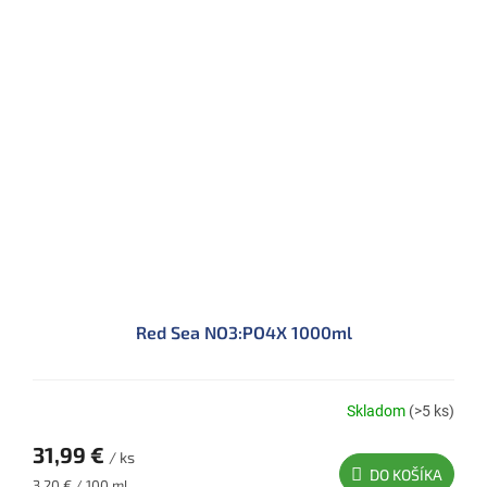
Red Sea NO3:PO4X 1000ml
Skladom
(>5 ks)
31,99 €
/ ks
DO KOŠÍKA
Jednotková
3,20 € / 100 ml