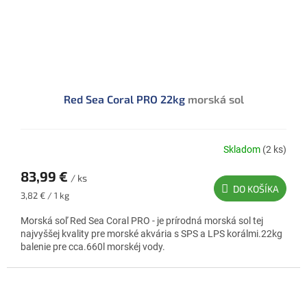
Red Sea Coral PRO 22kg
morská sol
Skladom
(2 ks)
Priemerné
hodnotenie
83,99 €
produktu
/ ks
DO KOŠÍKA
je
Jednotková
3,82 € / 1 kg
5,0
cena:
z
Morská soľ Red Sea Coral PRO - je prírodná morská sol tej
5
najvyššej kvality pre morské akvária s SPS a LPS korálmi.22kg
hviezdičiek.
balenie pre cca.660l morskéj vody.