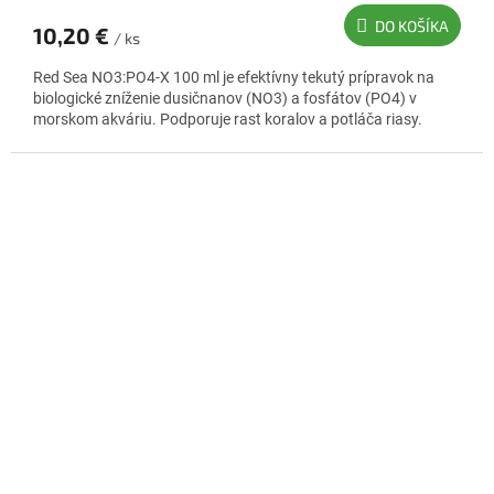
DO KOŠÍKA
10,20 €
/ ks
Red Sea NO3:PO4-X 100 ml je efektívny tekutý prípravok na
biologické zníženie dusičnanov (NO3) a fosfátov (PO4) v
morskom akváriu. Podporuje rast koralov a potláča riasy.