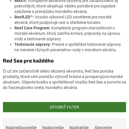
MAX®:
Kompletné akváriové systémy pre začiatočníkov aj
pokročilých, ktoré obsahujú všetko potrebné pre úspešné
založenie a prevádzku morského akvária.
ReefLED™:
Vysoko výkonné LED osvetlenie pre morské
akváriá, ktoré podporuje rast a sfarbenie koralov.
Reef Care Program:
Komplexný program starostlivosti o
morské akvárium, ktorý zahŕňa krmivá, prípravky na úpravu
vody a testovacie súpravy.
Testovacie súpravy:
Presné a spoľahlivé testovacie súpravy
na meranie rôznych parametrov vody v morskom akváriu.
Red Sea pre každého
Či už ste začiatočník alebo skúsený akvarista, Red Sea ponúka
produkty, ktoré vám pomôžu vytvoriť krásne a prosperujúce morské
akvárium. Objavte kvalitu a spoľahlivosť značky Red Sea a ponorte sa
do fascinujúceho sveta morského akvária.
OTVORIŤ FILTER
R
a
Najpredávanejšie
Najlacnejšie
Najdrahšie
Abecedne