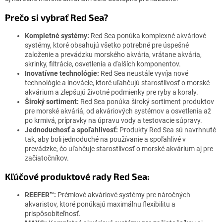
Prečo si vybrať Red Sea?
Kompletné systémy:
Red Sea ponúka komplexné akváriové
systémy, ktoré obsahujú všetko potrebné pre úspešné
založenie a prevádzku morského akvária, vrátane akvária,
skrinky, filtrácie, osvetlenia a ďalších komponentov.
Inovatívne technológie:
Red Sea neustále vyvíja nové
technológie a inovácie, ktoré uľahčujú starostlivosť o morské
akvárium a zlepšujú životné podmienky pre ryby a koraly.
Široký sortiment:
Red Sea ponúka široký sortiment produktov
pre morské akváriá, od akváriových systémov a osvetlenia až
po krmivá, prípravky na úpravu vody a testovacie súpravy.
Jednoduchosť a spoľahlivosť:
Produkty Red Sea sú navrhnuté
tak, aby boli jednoduché na používanie a spoľahlivé v
prevádzke, čo uľahčuje starostlivosť o morské akvárium aj pre
začiatočníkov.
Kľúčové produktové rady Red Sea:
REEFER™:
Prémiové akváriové systémy pre náročných
akvaristov, ktoré ponúkajú maximálnu flexibilitu a
prispôsobiteľnosť.