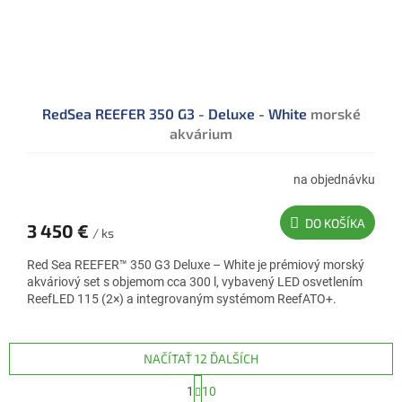
RedSea REEFER 350 G3 - Deluxe - White
morské
akvárium
na objednávku
DO KOŠÍKA
3 450 €
/ ks
Red Sea REEFER™ 350 G3 Deluxe – White je prémiový morský
akváriový set s objemom cca 300 l, vybavený LED osvetlením
ReefLED 115 (2×) a integrovaným systémom ReefATO+.
NAČÍTAŤ 12 ĎALŠÍCH
S
1
10
t