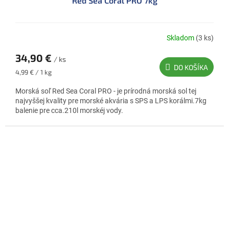
Red Sea Coral PRO 7kg
Skladom
(3 ks)
Priemerné
hodnotenie
34,90 €
produktu
/ ks
DO KOŠÍKA
je
Jednotková
4,99 € / 1 kg
5,0
cena:
z
Morská soľ Red Sea Coral PRO - je prírodná morská sol tej
5
najvyššej kvality pre morské akvária s SPS a LPS korálmi.7kg
hviezdičiek.
balenie pre cca.210l morskéj vody.