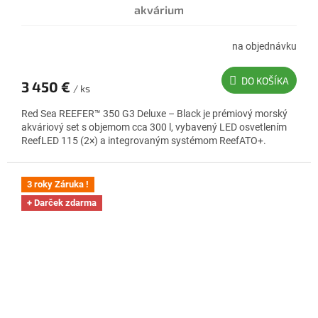
akvárium
na objednávku
DO KOŠÍKA
3 450 €
/ ks
Red Sea REEFER™ 350 G3 Deluxe – Black je prémiový morský
akváriový set s objemom cca 300 l, vybavený LED osvetlením
ReefLED 115 (2×) a integrovaným systémom ReefATO+.
3 roky Záruka !
+ Darček zdarma