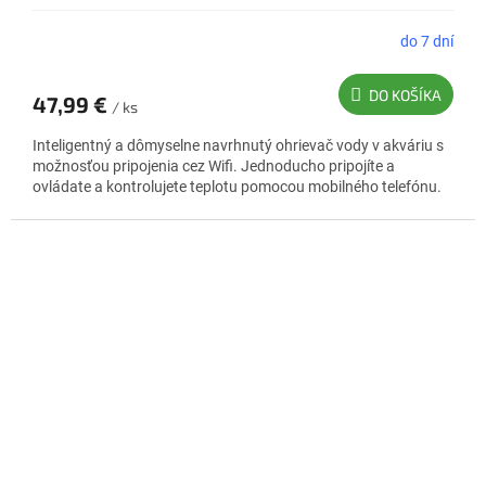
do 7 dní
Priemerné
hodnotenie
produktu
DO KOŠÍKA
47,99 €
je
/ ks
1,0
Inteligentný a dômyselne navrhnutý ohrievač vody v akváriu s
z
možnosťou pripojenia cez Wifi. Jednoducho pripojíte a
5
ovládate a kontrolujete teplotu pomocou mobilného telefónu.
hviezdičiek.