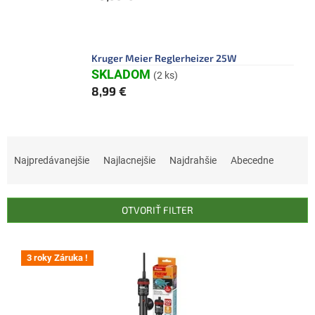
Kruger Meier Reglerheizer 25W
SKLADOM
(2 ks)
8,99 €
R
a
Najpredávanejšie
Najlacnejšie
Najdrahšie
Abecedne
d
e
n
OTVORIŤ FILTER
i
e
V
p
ý
3 roky Záruka !
r
p
o
i
d
s
u