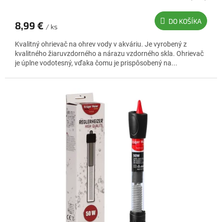
DO KOŠÍKA
8,99 €
/ ks
Kvalitný ohrievač na ohrev vody v akváriu. Je vyrobený z
kvalitného žiaruvzdorného a nárazu vzdorného skla. Ohrievač
je úplne vodotesný, vďaka čomu je prispôsobený na...