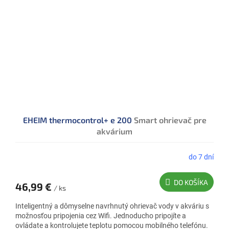
EHEIM thermocontrol+ e 200
Smart ohrievač pre
akvárium
do 7 dní
DO KOŠÍKA
46,99 €
/ ks
Inteligentný a dômyselne navrhnutý ohrievač vody v akváriu s
možnosťou pripojenia cez Wifi. Jednoducho pripojíte a
ovládate a kontrolujete teplotu pomocou mobilného telefónu.