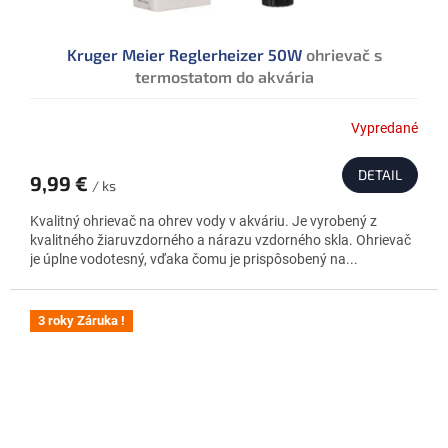
Kruger Meier Reglerheizer 50W
ohrievač s
termostatom do akvária
Vypredané
DETAIL
9,99 €
/ ks
Kvalitný ohrievač na ohrev vody v akváriu. Je vyrobený z
kvalitného žiaruvzdorného a nárazu vzdorného skla. Ohrievač
je úplne vodotesný, vďaka čomu je prispôsobený na...
3 roky Záruka !