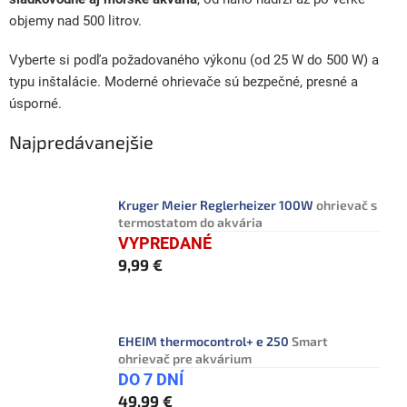
objemy nad 500 litrov.
Vyberte si podľa požadovaného výkonu (od 25 W do 500 W) a
typu inštalácie. Moderné ohrievače sú bezpečné, presné a
úsporné.
Najpredávanejšie
Kruger Meier Reglerheizer 100W
ohrievač s
termostatom do akvária
VYPREDANÉ
9,99 €
EHEIM thermocontrol+ e 250
Smart
ohrievač pre akvárium
DO 7 DNÍ
49,99 €