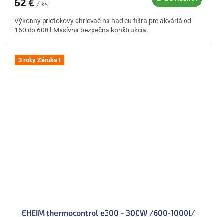
62 €
/ ks
Výkonný prietokový ohrievač na hadicu filtra pre akváriá od
160 do 600 l.Masívna bezpečná konštrukcia.
3 roky Záruka !
EHEIM thermocontrol e300 - 300W /600-1000l/