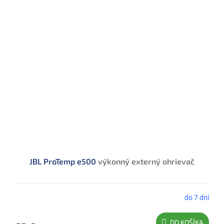
JBL ProTemp e500
výkonný externý ohrievač
do 7 dní
DO KOŠÍKA