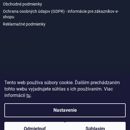
Obchodné podmienky
Ochrana osobných údajov (GDPR) - informácie pre zákazníkov e-
shopu
Reklamačné podmienky
Instagram
Tento web používa súbory cookie. Ďalším prechádzaním
tohto webu vyjadrujete súhlas s ich používaním. Viac
Sledovať na Instagrame
informácií
tu
.
Nastavenie
Vytvoril Shoptet
Odmietnuť
Súhlasím
Copyright 2026
Akvaland.sk
. Všetky práva vyhradené.