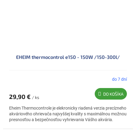
EHEIM thermocontrol e150 - 150W /150-300l/
do 7 dní
DO KOŠÍKA
29,90 €
/ ks
Eheim Thermocontrole je elekronicky riadená verzia precízneho
akváriového ohrievača najvyššej kvality s maximálnou možnou
presnosťou a bezpečnosťou vyhrievania Vášho akvária.