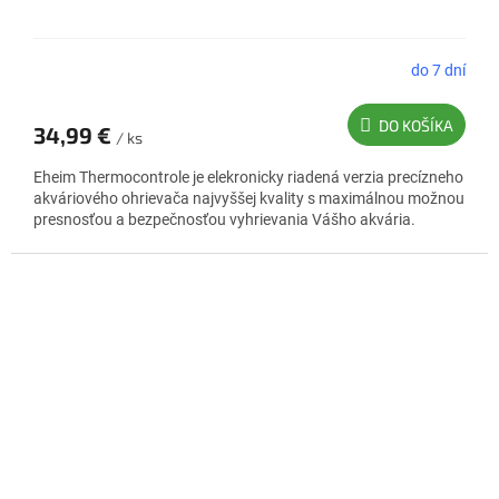
do 7 dní
DO KOŠÍKA
34,99 €
/ ks
Eheim Thermocontrole je elekronicky riadená verzia precízneho
akváriového ohrievača najvyššej kvality s maximálnou možnou
presnosťou a bezpečnosťou vyhrievania Vášho akvária.