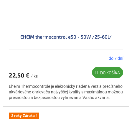
EHEIM thermocontrol e50 - 50W /25-60l/
do 7 dní
DO KOŠÍKA
22,50 €
/ ks
Eheim Thermocontrole je elekronicky riadená verzia precízneho
akváriového ohrievača najvyššej kvality s maximálnou možnou
presnosťou a bezpečnosťou vyhrievania Vášho akvária.
3 roky Záruka !