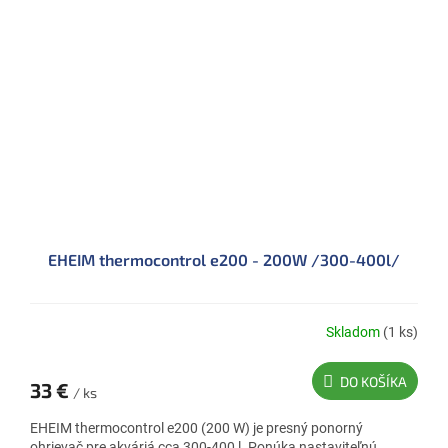
EHEIM thermocontrol e200 - 200W /300-400l/
Skladom
(1 ks)
DO KOŠÍKA
33 €
/ ks
EHEIM thermocontrol e200 (200 W) je presný ponorný
ohrievač pre akváriá cca 300-400 l. Ponúka nastaviteľnú