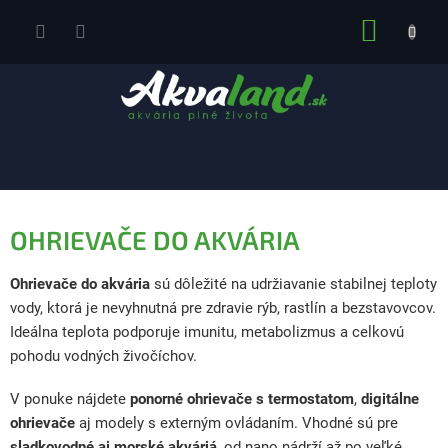
Prejsť
NÁKUP
na
obsah
KOŠÍK
OHRIEVAČE DO AKVÁRIA
Ohrievače do akvária
sú dôležité na udržiavanie stabilnej teploty
vody, ktorá je nevyhnutná pre zdravie rýb, rastlín a bezstavovcov.
Ideálna teplota podporuje imunitu, metabolizmus a celkovú
pohodu vodných živočíchov.
V ponuke nájdete
ponorné ohrievače s termostatom
,
digitálne
ohrievače
aj modely s externým ovládaním. Vhodné sú pre
sladkovodné aj morské akváriá
, od nano nádrží až po veľké