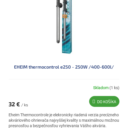
p
k
r
t
o
o
d
v
u
k
t
o
v
EHEIM thermocontrol e250 - 250W /400-600l/
Skladom
(1 ks)
DO KOŠÍKA
32 €
/ ks
Eheim Thermocontrole je elekronicky riadená verzia precízneho
akváriového ohrievača najvyššej kvality s maximálnou možnou
presnosťou a bezpečnosťou vyhrievania Vášho akvária.