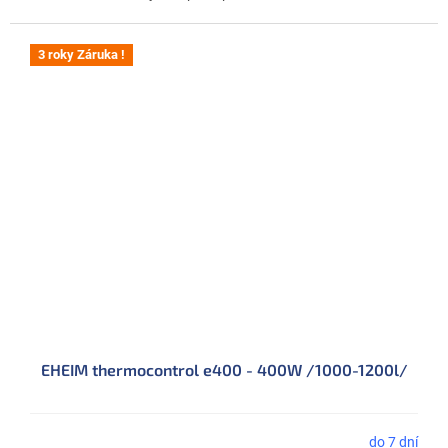
3 roky Záruka !
EHEIM thermocontrol e400 - 400W /1000-1200l/
do 7 dní