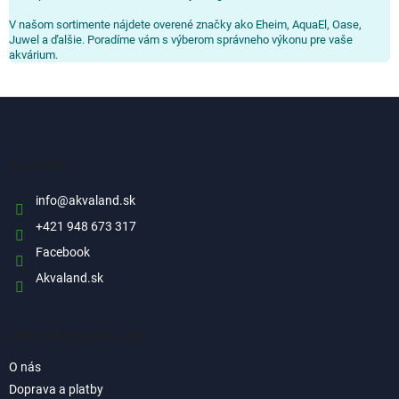
v
k
V našom sortimente nájdete overené značky ako Eheim, AquaEl, Oase,
y
Juwel a ďalšie. Poradíme vám s výberom správneho výkonu pre vaše
v
akvárium.
ý
p
Z
i
á
s
u
p
ä
Kontakt
t
i
info
@
akvaland.sk
e
+421 948 673 317
Facebook
Akvaland.sk
Informácie pre vás
O nás
Doprava a platby