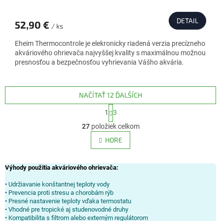
DETAIL
52,90 €
/ ks
Eheim Thermocontrole je elekronicky riadená verzia precízneho
akváriového ohrievača najvyššej kvality s maximálnou možnou
presnosťou a bezpečnosťou vyhrievania Vášho akvária.
NAČÍTAŤ 12 ĎALŠÍCH
S
1
3
t
O
r
27
položiek celkom
v
á
l
HORE
n
á
k
d
o
v
a
Výhody použitia akváriového ohrievača:
a
c
n
• Udržiavanie konštantnej teploty vody
i
i
• Prevencia proti stresu a chorobám rýb
e
e
• Presné nastavenie teploty vďaka termostatu
p
• Vhodné pre tropické aj studenovodné druhy
r
• Kompatibilita s filtrom alebo externým regulátorom