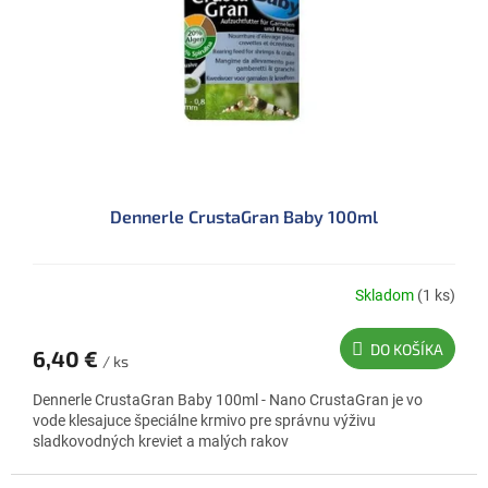
Dennerle CrustaGran Baby 100ml
Skladom
(1 ks)
DO KOŠÍKA
6,40 €
/ ks
Dennerle CrustaGran Baby 100ml - Nano CrustaGran je vo
vode klesajuce špeciálne krmivo pre správnu výživu
sladkovodných kreviet a malých rakov