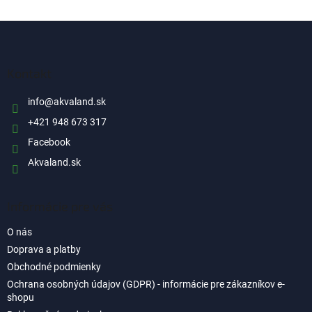
v
l
Z
á
á
d
p
a
ä
Kontakt
c
t
i
i
info
@
akvaland.sk
e
p
e
+421 948 673 317
r
Facebook
v
k
Akvaland.sk
y
v
ý
Informácie pre vás
p
i
O nás
s
u
Doprava a platby
Obchodné podmienky
Ochrana osobných údajov (GDPR) - informácie pre zákazníkov e-
shopu