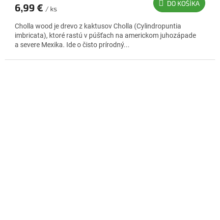
DO KOŠÍKA
6,99 €
/ ks
Cholla wood je drevo z kaktusov Cholla (Cylindropuntia
imbricata), ktoré rastú v púšťach na americkom juhozápade
a severe Mexika. Ide o čisto prírodný...