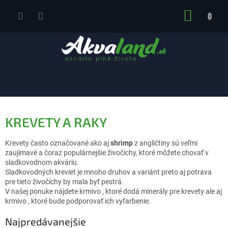
Prejsť
NÁKUP
na
obsah
KOŠÍK
KREVETY A RAKY
Krevety často označované ako aj
shrimp
z angličtiny sú veľmi
zaujímavé a čoraz populárnejšie živočíchy, ktoré môžete chovať v
sladkovodnom akváriu.
Sladkovodných kreviet je mnoho druhov a variánt preto aj potrava
pre tieto živočíchy by mala byť pestrá.
V našej ponuke nájdete krmivo , ktoré dodá minerály pre krevety ale aj
krmivo , ktoré bude podporovať ich vyfarbenie.
Najpredávanejšie