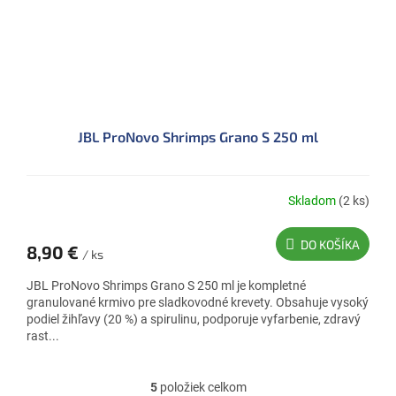
JBL ProNovo Shrimps Grano S 250 ml
Skladom
(2 ks)
DO KOŠÍKA
8,90 €
/ ks
JBL ProNovo Shrimps Grano S 250 ml je kompletné
granulované krmivo pre sladkovodné krevety. Obsahuje vysoký
podiel žihľavy (20 %) a spirulinu, podporuje vyfarbenie, zdravý
rast...
5
položiek celkom
O