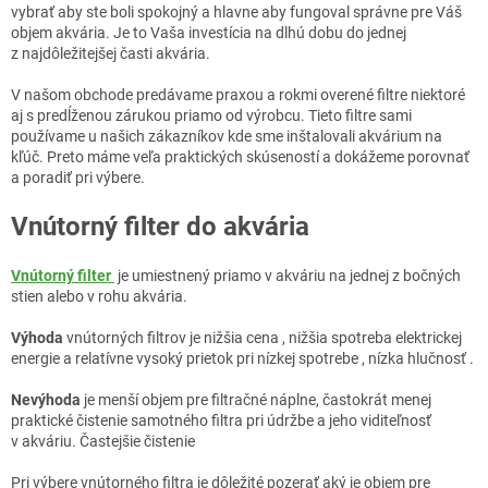
vybrať aby ste boli spokojný a hlavne aby fungoval správne pre Váš
objem akvária. Je to Vaša investícia na dlhú dobu do jednej
z najdôležitejšej časti akvária.
V našom obchode predávame praxou a rokmi overené filtre niektoré
aj s predĺženou zárukou priamo od výrobcu. Tieto filtre sami
používame u našich zákazníkov kde sme inštalovali akvárium na
kľúč. Preto máme veľa praktických skúseností a dokážeme porovnať
a poradiť pri výbere.
Vnútorný filter do akvária
Vnútorný filter
je umiestnený priamo v akváriu na jednej z bočných
stien alebo v rohu akvária.
Výhoda
vnútorných filtrov je nižšia cena , nižšia spotreba elektrickej
energie a relatívne vysoký prietok pri nízkej spotrebe , nízka hlučnosť .
Nevýhoda
je menší objem pre filtračné náplne, častokrát menej
praktické čistenie samotného filtra pri údržbe a jeho viditeľnosť
v akváriu. Častejšie čistenie
Pri výbere vnútorného filtra je dôležité pozerať aký je objem pre