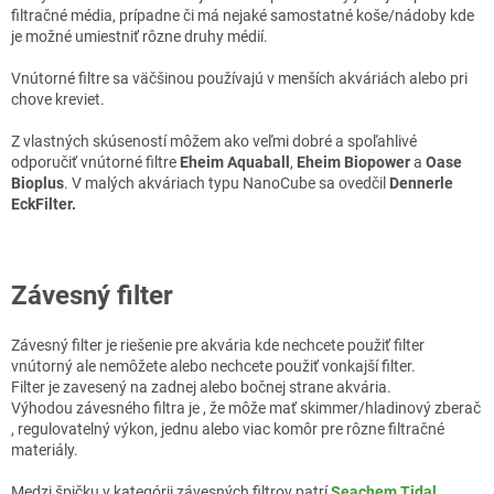
filtračné média, prípadne či má nejaké samostatné koše/nádoby kde
je možné umiestniť rôzne druhy médií.
Vnútorné filtre sa väčšinou používajú v menších akváriách alebo pri
chove kreviet.
Z vlastných skúseností môžem ako veľmi dobré a spoľahlivé
odporučiť vnútorné filtre
Eheim Aquaball
,
Eheim Biopower
a
Oase
Bioplus
. V malých akváriach typu NanoCube sa ovedčil
Dennerle
EckFilter.
Závesný filter
Závesný filter je riešenie pre akvária kde nechcete použiť filter
vnútorný ale nemôžete alebo nechcete použiť vonkajší filter.
Filter je zavesený na zadnej alebo bočnej strane akvária.
Výhodou závesného filtra je , že môže mať skimmer/hladinový zberač
, regulovatelný výkon, jednu alebo viac komôr pre rôzne filtračné
materiály.
Medzi špičku v kategórii závesných filtrov patrí
Seachem Tidal.