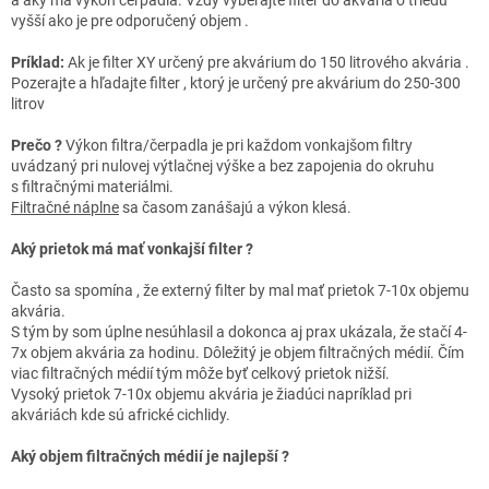
vyšší ako je pre odporučený objem .
Príklad:
Ak je filter XY určený pre akvárium do 150 litrového akvária .
Pozerajte a hľadajte filter , ktorý je určený pre akvárium do 250-300
litrov
Prečo ?
Výkon filtra/čerpadla je pri každom vonkajšom filtry
uvádzaný pri nulovej výtlačnej výške a bez zapojenia do okruhu
s filtračnými materiálmi.
Filtračné náplne
sa časom zanášajú a výkon klesá.
Aký prietok má mať vonkajší filter ?
Často sa spomína , že externý filter by mal mať prietok 7-10x objemu
akvária.
S tým by som úplne nesúhlasil a dokonca aj prax ukázala, že stačí 4-
7x objem akvária za hodinu. Dôležitý je objem filtračných médií. Čím
viac filtračných médií tým môže byť celkový prietok nižší.
Vysoký prietok 7-10x objemu akvária je žiadúci napríklad pri
akváriách kde sú africké cichlidy.
Aký objem filtračných médií je najlepší ?