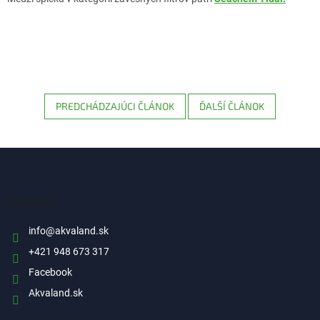
PREDCHÁDZAJÚCI ČLÁNOK
ĎALŠÍ ČLÁNOK
Z
á
p
ä
Kontakt
t
i
info
@
akvaland.sk
e
+421 948 673 317
Facebook
Akvaland.sk