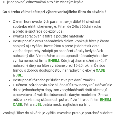
Tu je odpoveď jednoznačná a to čím viac tým lepšie.
Čo si treba všímať ešte pri výbere vonkajšieho filtra do akvária ?
Okrem hore uvedených parametrov je dôležité si všímať
spotrebu elektrickej energie. Filter ide 24h/365dní v roku
a preto je spotreba dôležitý údaj.
Kvalitu spracovania filtra a použité materiály.
Dostupnosť a cenu náhradných dielov. Vonkajší filter je často
spojený aj s vyššou investíciou a preto je dobré ak viete
v prípade potreby zakúpiť po skončení záruky kedykoľvek
náhradný diel. V množstve a dostupnosti náhradných dielov
vyniká nemecká firma
EHEIM
. Kde je aj dnes možné zakúpiť
náhradné diely na filtre vyrábané pred 15-20 rokmi. Ďalšou
firmou s dobrou dostupnosťou náhradných dielov je
OASE
a
JBL
.
Dostupnosť rôzneho príslušenstva pre danú značku
Hlučnosť. Výrobcovia síce hlučnosť filtrov nezvyknú udávať ale
dá sa jednoduchým dopytom vo vyhľadávači zistiť aké majú
celosvetovo užívatelia skúsenosti s daným modelom . Znova
môžem z vlastnej skúsenosti potvrdiť, že filtre od firiem
EHEIM
,
OASE
, Tetra a
JBL
patria medzi najtichšie na trhu.
Vonkajší filter do akvária je vyššia investícia preto je potrebné si dobre