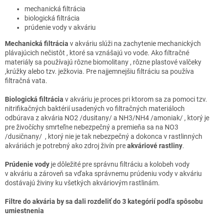
mechanická filtrácia
biologická filtrácia
prúdenie vody v akváriu
Mechanická filtrácia
v akváriu slúži na zachytenie mechanických
plávajúcich nečistôt , ktoré sa vznášajú vo vode. Ako filtračné
materiály sa používajú rôzne biomolitany , rôzne plastové valčeky
,krúžky alebo tzv. ježkovia. Pre najjemnejšiu filtráciu sa používa
filtračná vata.
Biologická filtrácia
v akváriu je proces pri ktorom sa za pomoci tzv.
nitrifikačných baktérií usadených vo filtračných materiáloch
odbúrava z akvária NO2 /dusitany/ a NH3/NH4 /amoniak/ , ktorý je
pre živočíchy smrteľne nebezpečný a premieňa sa na NO3
/dusičnany/ , ktorý nie je tak nebezpečný a dokonca v rastlinných
akváriách je potrebný ako zdroj živín pre
akváriové rastliny
.
Prúdenie vody
je dôležité pre správnu filtráciu a kolobeh vody
v akváriu a zároveň sa vďaka správnemu prúdeniu vody v akváriu
dostávajú živiny ku všetkých akváriovým rastlinám.
Filtre do akvária by sa dali rozdeliť do 3 kategórií podľa spôsobu
umiestnenia