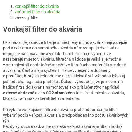
vonkajší filter do akvária
vnútorný filter do akvária
závesný filter
Vonkajší filter do akvária
Už z názvu je jasné, že filter je umiestnený mimo akvária, najčastejšie
pod akváriom a do samotného akvária nám vstupujú dve hadice
napojené na nasávanie a výtlak. Tieto filtre majú výhodu, že
nezaberajú miesto v akváriu, filtračná nádoba je veľká a je možné
v nej umiestniť dostatočné množstvo filtračného materiálu pre dané
akvárium. Často majú systém filtrácie vyriešený a doplnený
o predfilter, ktorý sa jednoducho a pravidelne čistí. Výhodou býva aj
jednoduchá regulácia prietoku . Ďalšou výhodou je, že je možné na
hadicu filtra do akvária namontovať ako príslušenstvo napríklad
externý ohrievač
alebo
CO2 atomizér
a tak získať miesto v akváriu,
ktoré by tam inak zaberali tieto zariadenia.
Pri výbere vonkajšieho filtra do akvária preto odporúčame filter
vyberať podľa veľkosti akvária a predpokladaného počtu akváriových
rýb.
Každý výrobca uvádza pre cca akú veľkosť akvária je filter vhodný
a aký má výkon čerpadla. Vždy vyberajte filter do akvária o triedu