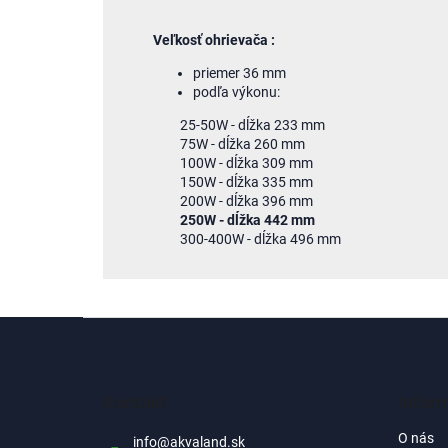
Veľkosť
ohrievača
:
priemer
36
mm
podľa výkonu
:
25-50W
-
dĺžka
233
mm
75W
-
dĺžka
260
mm
100W
-
dĺžka
309
mm
150W
-
dĺžka
335
mm
200W
-
dĺžka
396
mm
250W
-
dĺžka
442
mm
300-400W
-
dĺžka
496
mm
Z
á
p
ä
Kontakt
Infor
t
i
O nás
info
@
akvaland.sk