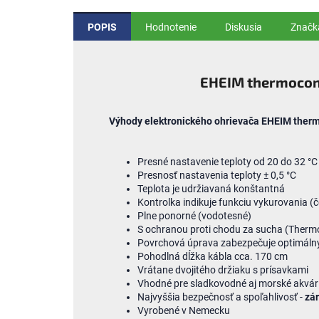
POPIS
Hodnotenie
Diskusia
Značk
EHEIM thermocon
Výhody
elektronického
ohrievača
EHEIM therm
Presné
nastavenie teploty
od
20
do
32
°
C
Presnosť
nastavenia
teploty ±
0,5
°
C
Teplota
je udržiavaná
konštantná
Kontrolka
indikuje
funkciu
vykurovania
(
č
Plne
ponorné
(
vodotesné
)
S ochranou
proti
chodu
za
sucha
(
Therm
Povrchová
úprava zabezpečuje
optimáln
P
ohodlná
dĺžka kábla
cca
.
170
cm
Vrátane
dvojitého
držiaku
s
prísavkami
Vhodné
pre
sladkovodné aj morské akvá
Najvyššia bezpečnosť
a
spoľahlivosť
-
zá
Vyrobené
v
Nemecku