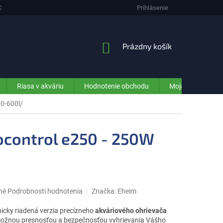
CHRANA OSOBNÝCH ÚDAJOV (GDPR) - INFORMÁCIE PRE ZÁKAZNÍKOV E-SHO
Prihlásenie
NÁKUPNÝ
Prázdny košík
KOŠÍK
Riasa v akváriu
Hodnotenie obchodu
Moja objednávka
0-600l/
control e250 - 250W
né
Podrobnosti hodnotenia
Značka:
Eheim
nicky
riadená
verzia
precízneho
akváriového
ohrievača
ožnou
presnosťou
a
bezpečnosťou
vyhrievania
Vášho