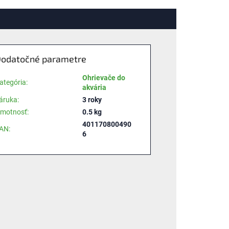
odatočné parametre
Ohrievače do
ategória
:
akvária
áruka
:
3 roky
motnosť
:
0.5 kg
401170800490
AN
:
6