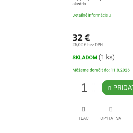
0,0
akvária
.
z
5
Detailné informácie
hviezdičiek.
32 €
26,02 € bez DPH
Jednotková
(1 ks)
SKLADOM
cena:
Môžeme doručiť do:
11.8.2026
PRIDA
TLAČ
OPÝTAŤ SA