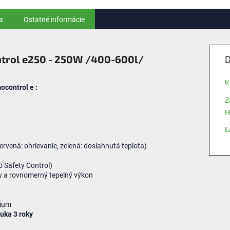
a
Ostatné informácie
trol e250 - 250W /400-600l/
D
K
ocontrol e
:
Z
H
E
ervená:
ohrievanie
,
zelená:
dosiahnutá
teplota
)
o
Safety
Control
)
y
a
rovnomerný
tepelný
výkon
rium
ruka
3
roky