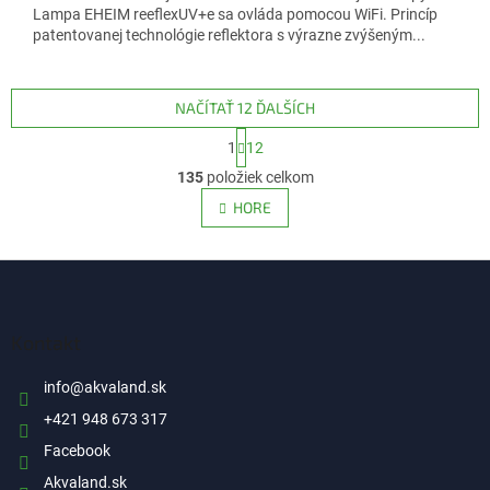
Lampa EHEIM reeflexUV+e sa ovláda pomocou WiFi. Princíp
patentovanej technológie reflektora s výrazne zvýšeným...
NAČÍTAŤ 12 ĎALŠÍCH
S
1
12
t
O
r
135
položiek celkom
v
á
l
HORE
n
á
k
d
o
v
Z
a
a
c
á
n
i
p
i
e
ä
Kontakt
e
p
t
r
i
info
@
akvaland.sk
v
e
k
+421 948 673 317
y
Facebook
v
ý
Akvaland.sk