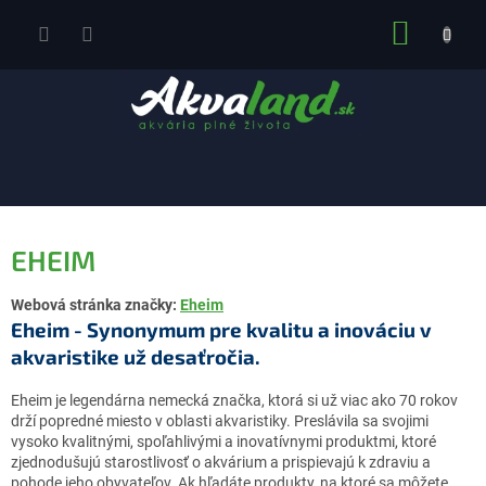
Prejsť
NÁKUP
na
obsah
KOŠÍK
EHEIM
Webová stránka značky:
Eheim
Eheim - Synonymum pre kvalitu a inováciu v
akvaristike už desaťročia.
Eheim je legendárna nemecká značka, ktorá si už viac ako 70 rokov
drží popredné miesto v oblasti akvaristiky. Preslávila sa svojimi
vysoko kvalitnými, spoľahlivými a inovatívnymi produktmi, ktoré
zjednodušujú starostlivosť o akvárium a prispievajú k zdraviu a
pohode jeho obyvateľov. Ak hľadáte produkty, na ktoré sa môžete