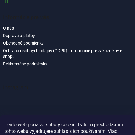
p
i
s
Informácie pre vás
u
O nás
Doprava a platby
Obchodné podmienky
Ochrana osobných údajov (GDPR) - informácie pre zákazníkov e-
shopu
Reklamačné podmienky
Instagram
Tento web používa súbory cookie. Ďalším prechádzaním
tohto webu vyjadrujete súhlas s ich používaním. Viac
Sledovať na Instagrame