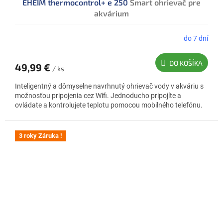
EHEIM thermocontrol+ e 250
Smart ohrievač pre
akvárium
do 7 dní
DO KOŠÍKA
49,99 €
/ ks
Inteligentný a dômyselne navrhnutý ohrievač vody v akváriu s
možnosťou pripojenia cez Wifi. Jednoducho pripojíte a
ovládate a kontrolujete teplotu pomocou mobilného telefónu.
3 roky Záruka !