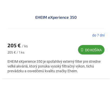
EHEIM eXperience 350
do 7 dní
Priemerné
hodnotenie
205 €
produktu
/ ks
DO KOŠÍKA
je
Jednotková
205 € / 1 ks
5,0
cena:
z
EHEIM eXperience 350 je spoľahlivý externý filter pre stredne
5
veľké akváriá, ktorý ponúka vysoký filtračný výkon, tichú
hviezdičiek.
prevádzku a osvedčenú kvalitu značky Eheim.