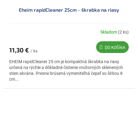
Eheim rapidCleaner 25cm - škrabka na riasy
Skladom
(2 ks)
DO KOŠÍKA
11,30 €
/ ks
EHEIM rapidCleaner 25 cm je kompaktná škrabka na riasy
určená na rýchle a dôkladné čistenie vnútorných sklenených
stien akvária. Presne brúsená vymeniteľná čepeľ so šírkou 8
cm...