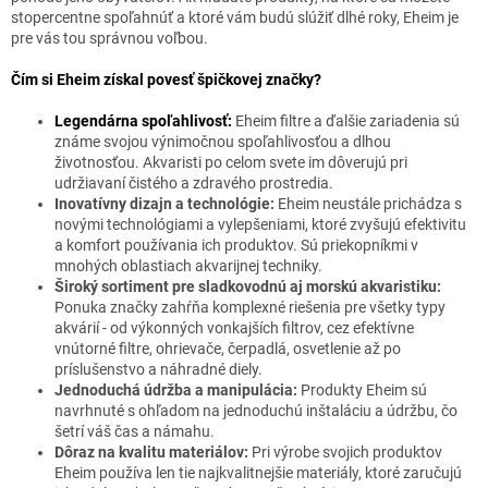
stopercentne spoľahnúť a ktoré vám budú slúžiť dlhé roky, Eheim je
pre vás tou správnou voľbou.
Čím si Eheim získal povesť špičkovej značky?
Legendárna spoľahlivosť:
Eheim filtre a ďalšie zariadenia sú
známe svojou výnimočnou spoľahlivosťou a dlhou
životnosťou. Akvaristi po celom svete im dôverujú pri
udržiavaní čistého a zdravého prostredia.
Inovatívny dizajn a technológie:
Eheim neustále prichádza s
novými technológiami a vylepšeniami, ktoré zvyšujú efektivitu
a komfort používania ich produktov. Sú priekopníkmi v
mnohých oblastiach akvarijnej techniky.
Široký sortiment pre sladkovodnú aj morskú akvaristiku:
Ponuka značky zahŕňa komplexné riešenia pre všetky typy
akvárií - od výkonných vonkajších filtrov, cez efektívne
vnútorné filtre, ohrievače, čerpadlá, osvetlenie až po
príslušenstvo a náhradné diely.
Jednoduchá údržba a manipulácia:
Produkty Eheim sú
navrhnuté s ohľadom na jednoduchú inštaláciu a údržbu, čo
šetrí váš čas a námahu.
Dôraz na kvalitu materiálov:
Pri výrobe svojich produktov
Eheim používa len tie najkvalitnejšie materiály, ktoré zaručujú