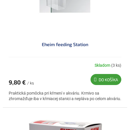
u
t
k
o
t
v
o
v
Eheim feeding Station
Skladom
(3 ks)
Priemerné
hodnotenie
produktu
DO KOŠÍKA
9,80 €
je
/ ks
5,0
Praktická pomôcka pri kŕmení v akváriu. Krmivo sa
z
zhromažďuje iba v kŕmiacej stanici a nepláva po celom akváriu.
5
hviezdičiek.