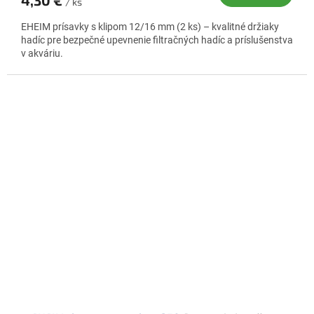
4,30 €
/ ks
EHEIM prísavky s klipom 12/16 mm (2 ks) – kvalitné držiaky
hadíc pre bezpečné upevnenie filtračných hadíc a príslušenstva
v akváriu.