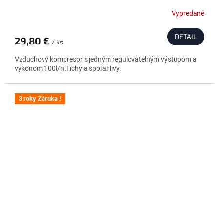
Vypredané
DETAIL
29,80 €
/ ks
Vzduchový kompresor s jedným regulovatelným výstupom a
výkonom 100l/h.Tíchý a spoľahlivý.
3 roky Záruka !