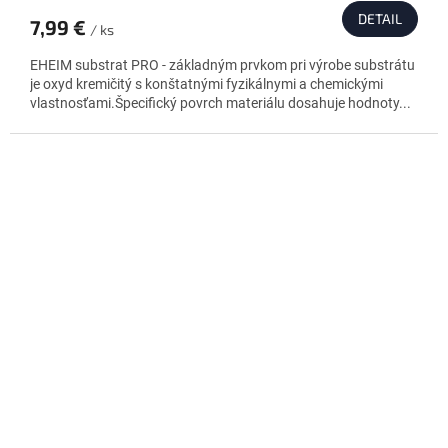
DETAIL
7,99 €
/ ks
EHEIM substrat PRO - základným prvkom pri výrobe substrátu
je oxyd kremičitý s konštatnými fyzikálnymi a chemickými
vlastnosťami.Špecifický povrch materiálu dosahuje hodnoty...