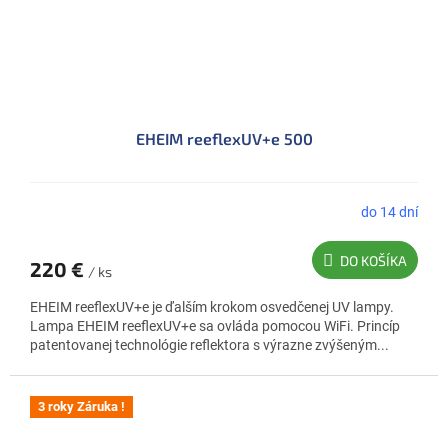
EHEIM reeflexUV+e 500
do 14 dní
DO KOŠÍKA
220 €
/ ks
EHEIM reeflexUV+e je ďalším krokom osvedčenej UV lampy.
Lampa EHEIM reeflexUV+e sa ovláda pomocou WiFi. Princíp
patentovanej technológie reflektora s výrazne zvýšeným...
3 roky Záruka !