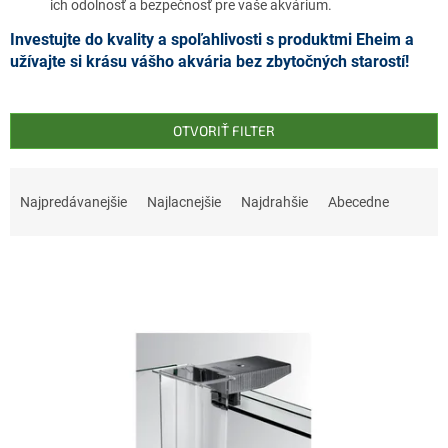
ich odolnosť a bezpečnosť pre vaše akvárium.
Investujte do kvality a spoľahlivosti s produktmi Eheim a
užívajte si krásu vášho akvária bez zbytočných starostí!
OTVORIŤ FILTER
R
a
Najpredávanejšie
Najlacnejšie
Najdrahšie
Abecedne
d
e
V
n
ý
i
p
e
i
p
s
r
p
o
r
d
o
u
d
k