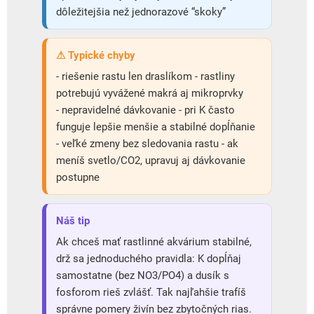
dôležitejšia než jednorazové “skoky”
⚠ Typické chyby
- riešenie rastu len draslíkom - rastliny
potrebujú vyvážené makrá aj mikroprvky
- nepravidelné dávkovanie - pri K často
funguje lepšie menšie a stabilné dopĺňanie
- veľké zmeny bez sledovania rastu - ak
meníš svetlo/CO2, upravuj aj dávkovanie
postupne
Náš tip
Ak chceš mať rastlinné akvárium stabilné,
drž sa jednoduchého pravidla: K dopĺňaj
samostatne (bez NO3/PO4) a dusík s
fosforom rieš zvlášť. Tak najľahšie trafíš
správne pomery živín bez zbytočných rias.