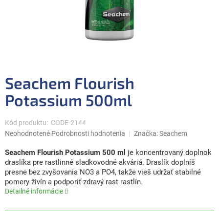
Seachem Flourish
Potassium 500ml
Kód produktu:
CODE-2144
Priemerné
Neohodnotené
Podrobnosti hodnotenia
Značka:
Seachem
hodnotenie
produktu
Seachem Flourish Potassium 500 ml
je koncentrovaný doplnok
je
draslíka pre rastlinné sladkovodné akváriá. Draslík doplníš
0,0
presne bez zvyšovania NO3 a PO4, takže vieš udržať stabilné
z
pomery živín a podporiť zdravý rast rastlín.
5
Detailné informácie
hviezdičiek.