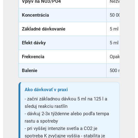
Vplyv na NO3/PO4
Nezvyšuje dus
Koncentrácia
50 000 mg/l d
Základné dávkovanie
5 ml na 125 l
Efekt dávky
5 ml / 125 l z
Frekvencia
Opakuj 2-3x t
Balenie
500 ml
Ako dávkovať v praxi
- začni základnou dávkou 5 ml na 125 l a
sleduj reakciu rastlín
- dávkuj 2-3x týždenne alebo podľa tempa
rastu a spotreby
- pri vyššej intenzite svetla a CO2 je
spotreba K zvyčajne vyššia - stabilita je