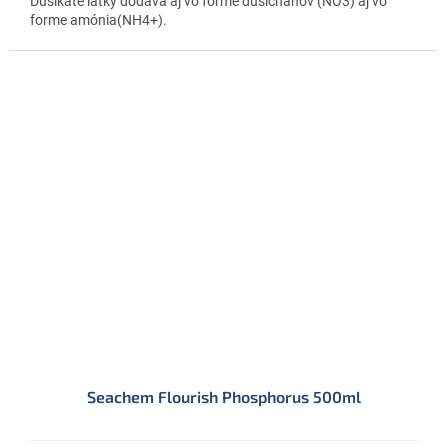
Dusíkaté látky dodáva aj vo forme dusičnanov (NO3) aj vo
forme amónia(NH4+).
Seachem Flourish Phosphorus 500ml