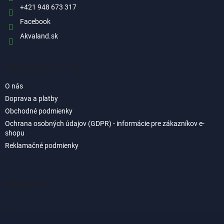
e
+421 948 673 317
Facebook
Akvaland.sk
Informácie pre vás
O nás
Doprava a platby
Obchodné podmienky
Ochrana osobných údajov (GDPR) - informácie pre zákazníkov e-
shopu
Reklamačné podmienky
Instagram