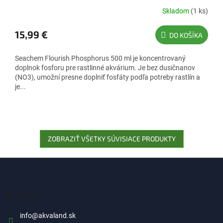
Skladom
(1 ks)
15,99 €
DO KOŠÍKA
Seachem Flourish Phosphorus 500 ml je koncentrovaný
doplnok fosforu pre rastlinné akvárium. Je bez dusičnanov
(NO3), umožní presne doplniť fosfáty podľa potreby rastlín a
je...
ZOBRAZIŤ VŠETKY SÚVISIACE PRODUKTY
Z
á
p
ä
Kontakt
t
i
info
@
akvaland.sk