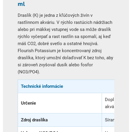
ml
Draslík (K) je jedna z kľúčových živín v
rastlinnom akváriu. V rýchlo rastúcich nádržiach
alebo pri mäkkej vstupnej vode sa môže draslík
rýchlo vyčerpať a rast rastlín sa spomalí, aj keď
máš CO2, dobré svetlo a ostatné hnojivá.
Flourish Potassium je koncentrovaný zdroj
draslíka, ktorý umožní dolaďovať K bez toho, aby
si zároveň zvyšoval dusík alebo fosfor
(NO3/PO4).
Technické informácie
Doplnenie dra
Určenie
akváriu
Zdroj draslíka
Síran draseln