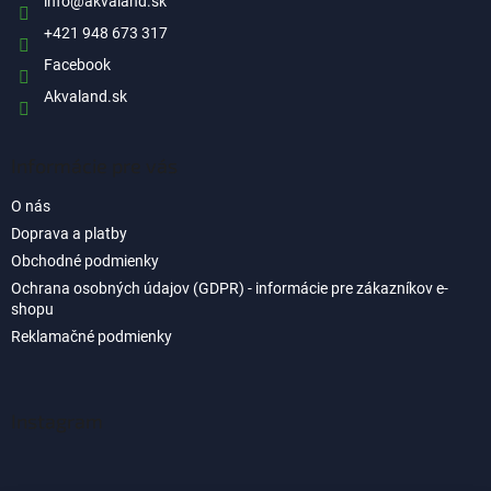
i
info
@
akvaland.sk
e
+421 948 673 317
Facebook
Akvaland.sk
Informácie pre vás
O nás
Doprava a platby
Obchodné podmienky
Ochrana osobných údajov (GDPR) - informácie pre zákazníkov e-
shopu
Reklamačné podmienky
Instagram