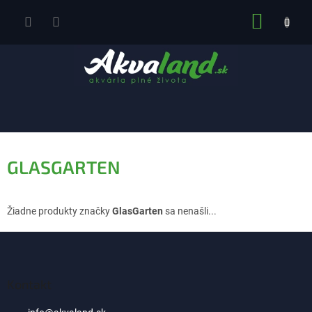
Prejsť
NÁKUP
na
obsah
KOŠÍK
GLASGARTEN
Žiadne produkty značky
GlasGarten
sa nenašli...
Z
á
p
ä
Kontakt
t