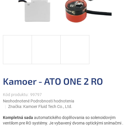
Kamoer - ATO ONE 2 RO
Kód produktu:
99797
Priemerné
Neohodnotené
Podrobnosti hodnotenia
hodnotenie
Značka:
Kamoer Fluid Tech Co., Ltd.
produktu
je
Kompletná sada
automatického doplňovania so solenoidovým
0,0
ventilom pre RO systémy.
Je vybavený dvoma optickými snímačmi .
z