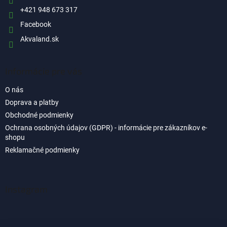
e
+421 948 673 317
Facebook
Akvaland.sk
Informácie pre vás
O nás
Doprava a platby
Obchodné podmienky
Ochrana osobných údajov (GDPR) - informácie pre zákazníkov e-
shopu
Reklamačné podmienky
Instagram