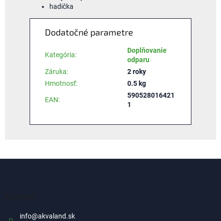
hadička
Dodatočné parametre
Doplňovanie
Kategória
:
odparu
Záruka
:
2 roky
Hmotnosť
:
0.5 kg
590528016421
EAN
:
1
Z
á
p
ä
Kontakt
t
i
info
@
akvaland.sk