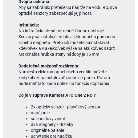
Dvojitá ochrana:
Aby sa zabránilo pretečeniu nádrže na vodu RO, dva
optické senzory zabezpečujú jej plnosť.
Inštalácia:
Na inštaláciu nie sú potrebné žiadne nástroje.
Senzory sa inštalujú rýchlo a jednoducho pomocou
silného magnetu. Preto ich môžete nainštalovať
kdekoľvek a v akejkoľvek výške na akúkoľvek nádrž.
Maximálna hrúbka steny nádoby je 15 mm
Dodatočná možnosť rozšírenia:
Namiesto elektromagnetického ventilu môžete
kedykoľvek nainštalovať vodné čerpadlo. Potom
bude mať táto sada úplne inú funkciu dopĺňania.
Čo je v súprave Kamoer ATO One 2 RO ?
2x optický senzor - plavákový senzor
napájanie
solenoidový ventil
dva magnety / držiaky
originálne balenie
uchytenie pre hadičku