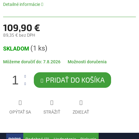
5
Detailné informácie
hviezdičiek.
109,90 €
89,35 € bez DPH
Jednotková
(1 ks)
SKLADOM
cena:
Môžeme doručiť do:
7.8.2026
Možnosti doručenia
PRIDAŤ DO KOŠÍKA
OPÝTAŤ SA
STRÁŽIŤ
ZDIEĽAŤ