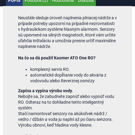
POPIS
Podobné (2)
Hodnotenie
Diskusia
Neustále sleduje úroveň naplnenia plniacej nádrže a v
prípade potreby upozorní na prípadné nezrovnalosti
v hydraulickom systéme hlasným alarmom.
Senzory
sú upevnené na silných magnetoch, ktoré vám určite
uľahčia inštaláciu a umožnia presne určiť maximálne
naplnenie nádrže.
Na čo sa dá použiť Kaomer ATO One RO?
komplexný servis RO.
automatické dopĺňanie vody do akvária z
vodovodu alebo Reverznej osmózy
Zapína a vypína výrobu vody.
Nebojte sa, že zabudnete zapnúť alebo vypnúť vodu
RO. Odteraz na to dohliadne tento inteligentný
systém.
Stačí namontovať senzory na akúkoľvek nádrž /
vedro / džbán a voda ju naplní až po čiaru senzora.
Výrobu obnoví, keď hladina vody klesne.