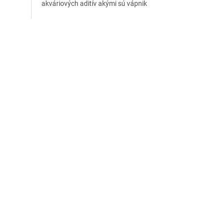
akváriových aditív akými sú vápnik
(Ca), horčík (Mg) a KH. Jednoducho
udržuje kvalitu...