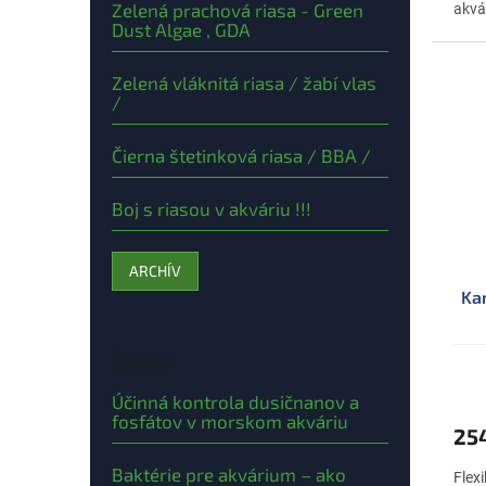
Zelená prachová riasa - Green
akvá
Dust Algae , GDA
(Ca)
udržu
Zelená vláknitá riasa / žabí vlas
/
Čierna štetinková riasa / BBA /
Boj s riasou v akváriu !!!
ARCHÍV
Ka
Články
Účinná kontrola dusičnanov a
fosfátov v morskom akváriu
25
Baktérie pre akvárium – ako
Flex