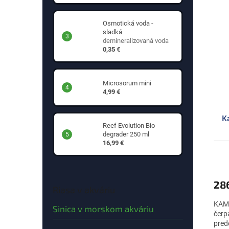
Osmotická voda -
sladká
demineralizovaná voda
0,35 €
Microsorum mini
4,99 €
K
Reef Evolution Bio
degrader 250 ml
16,99 €
28
Riasa v akváriu
KAMO
Sinica v morskom akváriu
čerp
pred