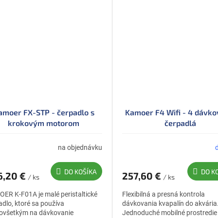
amoer FX-STP - čerpadlo s
Kamoer F4 Wifi - 4 dávko
krokovým motorom
čerpadlá
na objednávku
DO KOŠÍKA
DO K
6,20 €
257,60 €
/ ks
/ ks
ER K-F01A je malé peristaltické
Flexibilná a presná kontrola
adlo, ktoré sa používa
dávkovania kvapalín do akvária
ovšetkým na dávkovanie
Jednoduché mobilné prostredie