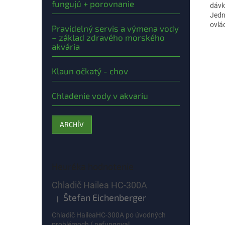
fungujú + porovnanie
dávk
Jedn
ovlá
Pravidelný servis a výmena vody
– základ zdravého morského
akvária
Klaun očkatý - chov
Chladenie vody v akvariu
ARCHÍV
Heuréka hodnotenie
Chladič Hailea HC-300A
Štefan Eichenberger
|
Hodnotenie produktu je 5 z 5 hviezdičiek.
Chladič HaileaHC-300A po úvodných
problémoch ( nefungoval...