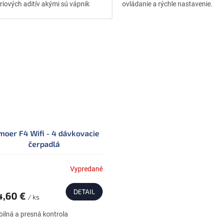
riových aditív akými sú vápnik
ovládanie a rýchle nastavenie.
, horčík (Mg) a KH. Jednoducho
je kvalitu...
moer F4 Wifi - 4 dávkovacie
čerpadlá
Vypredané
DETAIL
4,60 €
/ ks
ibilná a presná kontrola