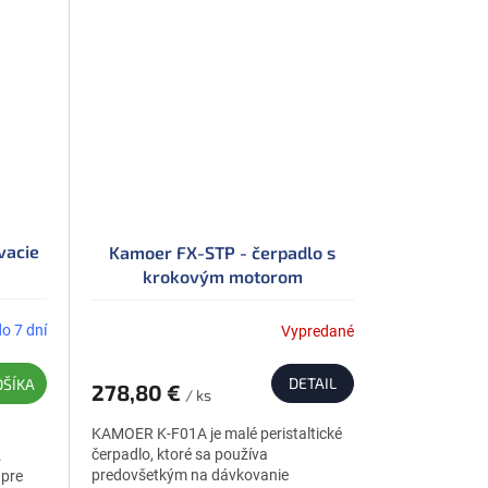
vacie
Kamoer FX-STP - čerpadlo s
krokovým motorom
do 7 dní
Vypredané
DETAIL
OŠÍKA
278,80 €
/ ks
KAMOER K-F01A je malé peristaltické
čerpadlo, ktoré sa používa
.
predovšetkým na dávkovanie
 pre