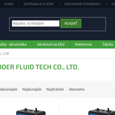
O NÁS
DOPRAVA A PLATBY
OBCHODNÉ PODMIENKY
O
HĽADAŤ
užby - akvaristika
Akvárium na kľúč
Referencie
Články
., Ltd.
OER FLUID TECH CO., LTD.
edávanejšie
Najlacnejšie
Najdrahšie
Abecedne