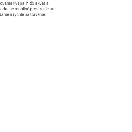
ovania kvapalín do akvária.
oduché mobilné prostredie pre
danie a rýchle nastavenie.
O
v
l
á
d
a
c
i
e
p
r
v
k
y
v
ý
p
i
s