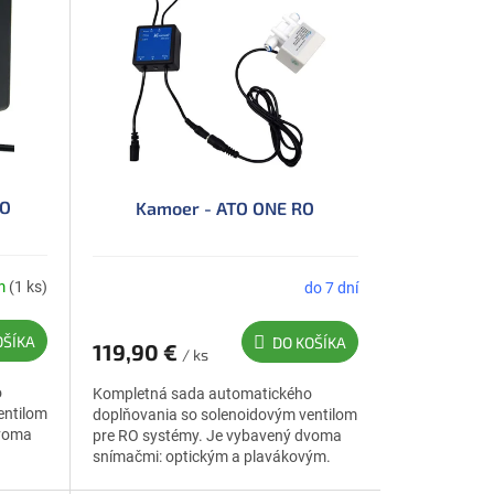
RO
Kamoer - ATO ONE RO
m
(1 ks)
do 7 dní
OŠÍKA
DO KOŠÍKA
119,90 €
/ ks
o
Kompletná sada automatického
entilom
doplňovania so solenoidovým ventilom
dvoma
pre RO systémy. Je vybavený dvoma
snímačmi: optickým a plavákovým.