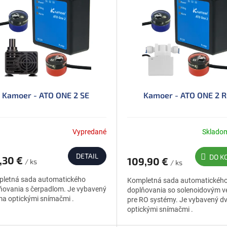
Kamoer - ATO ONE 2 SE
Kamoer - ATO ONE 2 
Vypredané
Sklado
DETAIL
DO K
,30 €
109,90 €
/ ks
/ ks
letná sada automatického
Kompletná sada automatickéh
ňovania s čerpadlom. Je vybavený
doplňovania so solenoidovým v
a optickými snímačmi .
pre RO systémy. Je vybavený 
optickými snímačmi .