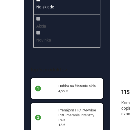
p
e
Na sklade
i
p
s
r
p
o
Akcia
r
d
o
u
d
k
Novinka
u
t
k
o
t
v
o
Top 5 produktov
v
Hubka na čistenie skla
115
4,99 €
Komp
dopl
Prenájom ITC PARwise
dvom
PRO
meranie intenzity
PAR
15 €