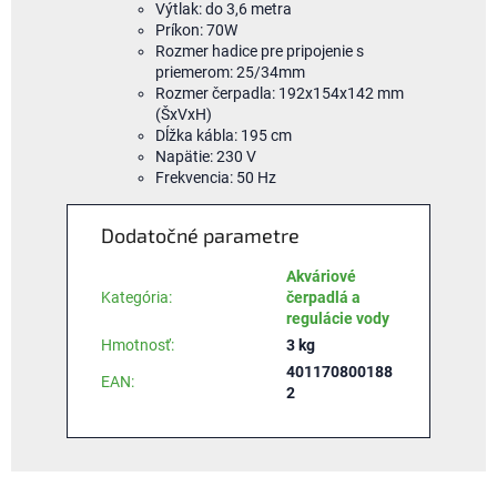
Výtlak: do 3,6 metra
Príkon: 70W
Rozmer hadice pre pripojenie s
priemerom: 25/34mm
Rozmer čerpadla: 192x154x142 mm
(ŠxVxH)
Dĺžka kábla: 195 cm
Napätie: 230 V
Frekvencia: 50 Hz
Dodatočné parametre
Akváriové
Kategória
:
čerpadlá a
regulácie vody
Hmotnosť
:
3 kg
401170800188
EAN
:
2