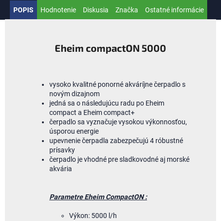
POPIS
Hodnotenie
Diskusia
Značka
Ostatné informácie
Eheim compactON 5000
vysoko kvalitné ponorné akváríjne čerpadlo s
novým dizajnom
jedná sa o následujúcu radu po Eheim
compact a Eheim compact+
čerpadlo sa vyznačuje vysokou výkonnosťou,
úsporou energie
upevnenie čerpadla zabezpečujú 4 róbustné
prísavky
čerpadlo je vhodné pre sladkovodné aj morské
akvária
Parametre Eheim CompactON :
Výkon: 5000 l/h