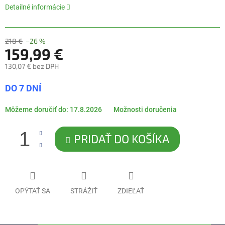
5
Detailné informácie
hviezdičiek.
218 €
–26 %
159,99 €
130,07 € bez DPH
Jednotková
DO 7 DNÍ
cena:
Môžeme doručiť do:
17.8.2026
Možnosti doručenia
PRIDAŤ DO KOŠÍKA
OPÝTAŤ SA
STRÁŽIŤ
ZDIEĽAŤ