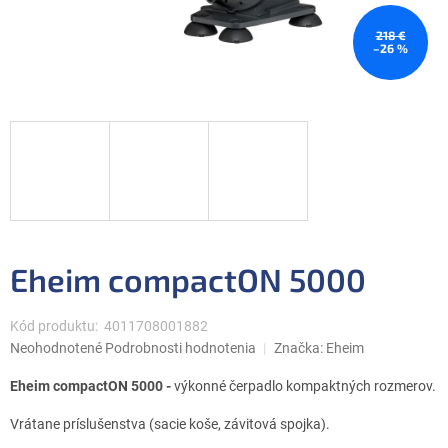
218 €
–26 %
Eheim compactON 5000
Kód produktu:
4011708001882
Priemerné
Neohodnotené
Podrobnosti hodnotenia
Značka:
Eheim
hodnotenie
produktu
Eheim compactON 5000 -
výkonné čerpadlo kompaktných rozmerov.
je
0,0
Vrátane príslušenstva (sacie koše, závitová spojka).
z