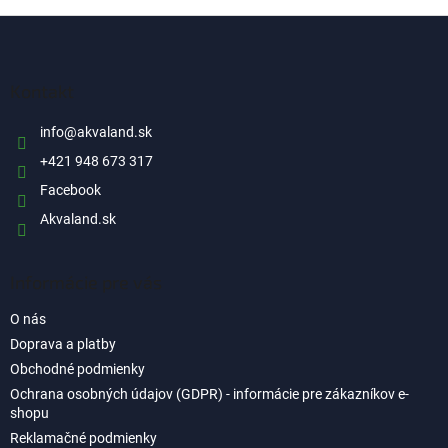
Z
á
p
ä
Kontakt
t
i
info
@
akvaland.sk
e
+421 948 673 317
Facebook
Akvaland.sk
Informácie pre vás
O nás
Doprava a platby
Obchodné podmienky
Ochrana osobných údajov (GDPR) - informácie pre zákazníkov e-
shopu
Reklamačné podmienky