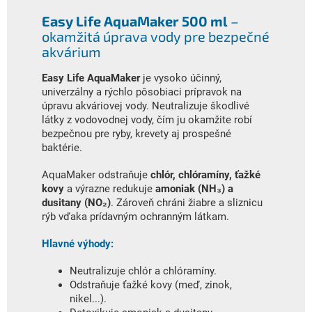
Easy Life AquaMaker 500 ml
–
okamžitá úprava vody pre bezpečné
akvárium
Easy Life AquaMaker
je vysoko účinný,
univerzálny a rýchlo pôsobiaci prípravok na
úpravu akváriovej vody. Neutralizuje škodlivé
látky z vodovodnej vody, čím ju okamžite robí
bezpečnou pre ryby, krevety aj prospešné
baktérie.
AquaMaker odstraňuje
chlór, chlóramíny, ťažké
kovy
a výrazne redukuje
amoniak (NH₃) a
dusitany (NO₂)
. Zároveň chráni žiabre a sliznicu
rýb vďaka prídavným ochranným látkam.
Hlavné výhody:
Neutralizuje chlór a chlóramíny.
Odstraňuje ťažké kovy (meď, zinok,
nikel...).