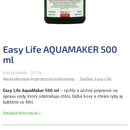
Easy Life AQUAMAKER 500
ml
Kód produktu:
20726
Priemerné
Neohodnotené
Podrobnosti hodnotenia
Značka:
Easy-Life
hodnotenie
produktu
Easy Life AquaMaker 500 ml
– rýchly a účinný prípravok na
je
úpravu vody, ktorý odstraňuje chlór, ťažké kovy a chráni ryby aj
0,0
baktérie vo filtri.
z
5
Detailné informácie
hviezdičiek.