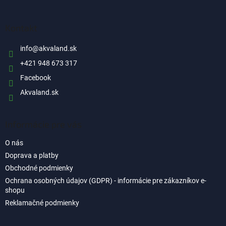
á
p
ä
Kontakt
t
i
info
@
akvaland.sk
e
+421 948 673 317
Facebook
Akvaland.sk
Informácie pre vás
O nás
Doprava a platby
Obchodné podmienky
Ochrana osobných údajov (GDPR) - informácie pre zákazníkov e-
shopu
Reklamačné podmienky