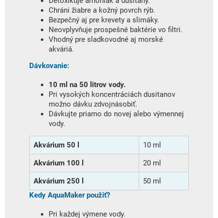
Detoxikuje amoniak a dusitany.
Chráni žiabre a kožný povrch rýb.
Bezpečný aj pre krevety a slimáky.
Neovplyvňuje prospešné baktérie vo filtri.
Vhodný pre sladkovodné aj morské
akváriá.
Dávkovanie:
10 ml na 50 litrov vody.
Pri vysokých koncentráciách dusitanov
možno dávku zdvojnásobiť.
Dávkujte priamo do novej alebo výmennej
vody.
Akvárium 50 l
10 ml
Akvárium 100 l
20 ml
Akvárium 250 l
50 ml
Kedy AquaMaker použiť?
Pri každej výmene vody.