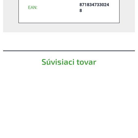
871834733024
EAN
:
8
Súvisiaci tovar