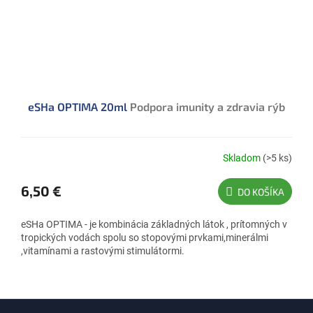
eSHa OPTIMA 20ml
Podpora imunity a zdravia rýb
Skladom
(>5 ks)
6,50 €
DO KOŠÍKA
eSHa OPTIMA - je kombinácia základných látok , prítomných v
tropických vodách spolu so stopovými prvkami,minerálmi
,vitamínami a rastovými stimulátormi.
Z