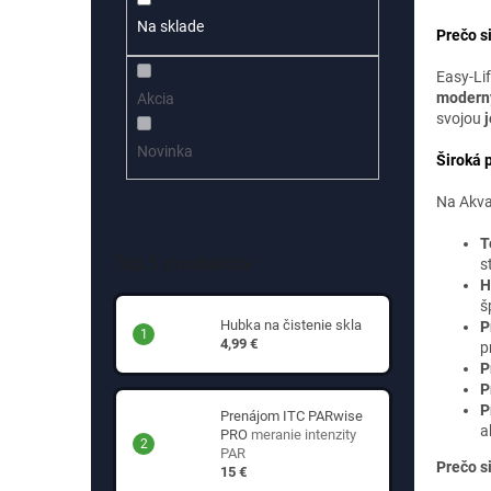
Na sklade
Prečo s
Easy-Li
modern
Akcia
svojou
Novinka
Široká 
Na Akva
T
Top 5 produktov
s
H
š
Hubka na čistenie skla
P
4,99 €
p
P
P
P
Prenájom ITC PARwise
a
PRO
meranie intenzity
PAR
Prečo s
15 €