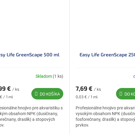
sy Life GreenScape 500 ml
Easy Life GreenScape 25
Skladom
(1 ks)
99 €
7,69 €
/ ks
/ ks
DO KOŠÍKA
DO K
otková
Jednotková
€ / 1 ml
0,03 € / 1 ml
cena:
esionálne hnojivo pre akvaristiku s
Profesionálne hnojivo pre akvari
kým obsahom NPK (dusičnany,
vysokým obsahom NPK (dusičn
orečnany, draslík) a stopových
fosforečnany, draslík) a stopov
ov.
prvkov.