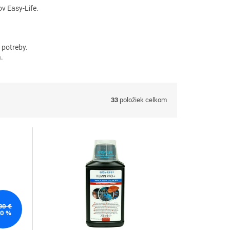
v Easy-Life.
 potreby.
.
33
položiek celkom
90 €
10 %