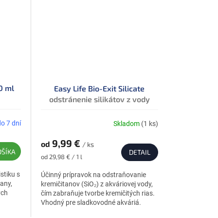
0 ml
Easy Life Bio-Exit Silicate
odstránenie silikátov z vody
do 7 dní
Skladom
(1 ks)
9,99 €
od
/ ks
OŠÍKA
DETAIL
Jednotková
od 29,98 € / 1 l
cena:
stiku s
Účinný prípravok na odstraňovanie
any,
kremičitanov (SiO₂) z akváriovej vody,
ých
čím zabraňuje tvorbe kremičitých rias.
Vhodný pre sladkovodné akváriá.