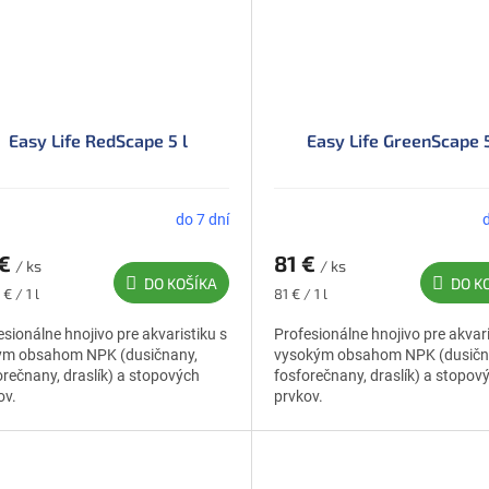
Easy Life RedScape 5 l
Easy Life GreenScape 5
do 7 dní
 €
81 €
/ ks
/ ks
DO KOŠÍKA
DO K
otková
Jednotková
 € / 1 l
81 € / 1 l
cena:
esionálne hnojivo pre akvaristiku s
Profesionálne hnojivo pre akvari
ym obsahom NPK (dusičnany,
vysokým obsahom NPK (dusičn
orečnany, draslík) a stopových
fosforečnany, draslík) a stopov
ov.
prvkov.