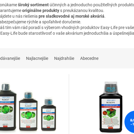
onúkame
široký sortiment
účinných a jednoducho použiteľných produkto
arantujeme
originálne produkty
s preukázanou kvalitou.
ájdete u nás riešenia
pre sladkovodné aj morské akváriá
.
abezpečujeme rýchle a spoľahlivé doručenie.
áš tím vám rád poradí s výberom vhodných produktov Easy-Life pre vaše
 Easy-Life bude starostlivosť o vaše akvárium jednoduchšia a úspešnejšia
edávanejšie
Najlacnejšie
Najdrahšie
Abecedne
8,
–