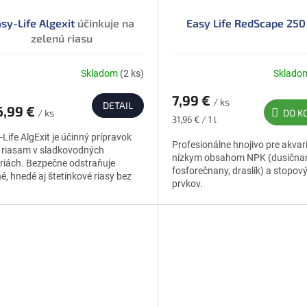
sy-Life Algexit
účinkuje na
Easy Life RedScape 250
zelenú riasu
Skladom
(2 ks)
Sklado
merné
otenie
7,99 €
uktu
/ ks
DETAIL
,99 €
/ ks
DO K
Jednotková
31,96 € / 1 l
cena:
Life AlgExit je účinný prípravok
Profesionálne hnojivo pre akvari
i riasam v sladkovodných
nízkym obsahom NPK (dusičnan
riách. Bezpečne odstraňuje
dičiek.
fosforečnany, draslík) a stopov
é, hnedé aj štetinkové riasy bez
prvkov.
odenia rastlín a rýb.