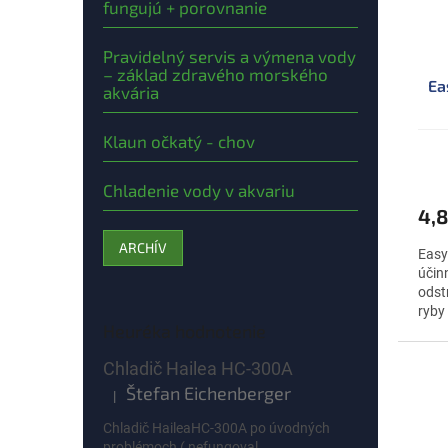
fungujú + porovnanie
Pravidelný servis a výmena vody
– základ zdravého morského
Ea
akvária
Klaun očkatý - chov
Chladenie vody v akvariu
4,
ARCHÍV
Easy
účin
odst
ryby 
Heuréka hodnotenie
Chladič Hailea HC-300A
Štefan Eichenberger
|
Hodnotenie produktu je 5 z 5 hviezdičiek.
Chladič HaileaHC-300A po úvodných
problémoch ( nefungoval...