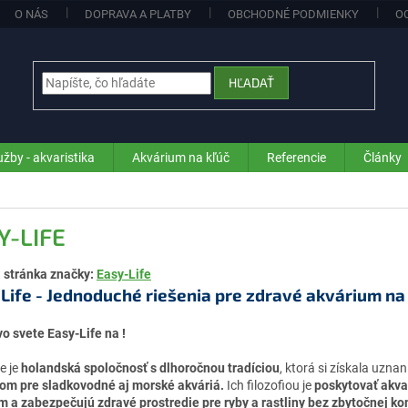
O NÁS
DOPRAVA A PLATBY
OBCHODNÉ PODMIENKY
O
HĽADAŤ
užby - akvaristika
Akvárium na kľúč
Referencie
Články
Y-LIFE
stránka značky:
Easy-Life
Life - Jednoduché riešenia pre zdravé akvárium na
vo svete Easy-Life na !
e je
holandská spoločnosť s dlhoročnou tradíciou
, ktorá si získala uzna
om pre sladkovodné aj morské akváriá.
Ich filozofiou je
poskytovať akvar
m a zabezpečujú zdravé prostredie pre ryby a rastliny bez zbytočnej ko