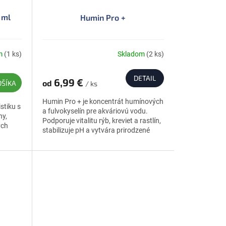
 ml
Humin Pro +
m
(1 ks)
Skladom
(2 ks)
DETAIL
6,99 €
od
OŠÍKA
/ ks
Humin Pro + je koncentrát humínových
stiku s
a fulvokyselín pre akváriovú vodu.
y,
Podporuje vitalitu rýb, kreviet a rastlín,
ých
stabilizuje pH a vytvára prirodzené
biotopové podmienky.