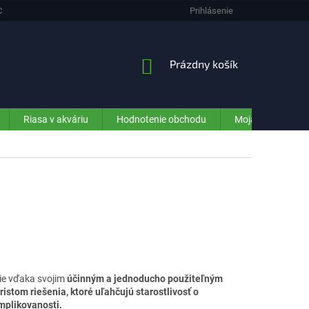
CHRANA OSOBNÝCH ÚDAJOV (GDPR) - INFORMÁCIE PRE ZÁKAZNÍKOV E-SHO
Prihlásenie
NÁKUPNÝ
Prázdny košík
KOŠÍK
Riasa v akváriu
Hodnotenie obchodu
Moja objednávka
nie vďaka svojim
účinným a jednoducho použiteľným
istom riešenia, ktoré uľahčujú starostlivosť o
mplikovanosti.