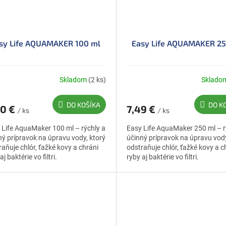
sy Life AQUAMAKER 100 ml
Easy Life AQUAMAKER 25
Skladom
(2 ks)
Sklado
DO KOŠÍKA
DO K
80 €
7,49 €
/ ks
/ ks
 Life AquaMaker 100 ml – rýchly a
Easy Life AquaMaker 250 ml – r
ný prípravok na úpravu vody, ktorý
účinný prípravok na úpravu vody
raňuje chlór, ťažké kovy a chráni
odstraňuje chlór, ťažké kovy a c
aj baktérie vo filtri.
ryby aj baktérie vo filtri.