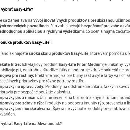
i vybrať Easy-Life?
fe sa zameriava na
vývoj inovatívnych produktov s preukázanou účinnos
ých vedeckých poznatkoch
, čím zabezpečujú
bezpečnosť pre vaše akvár
jednoduchou aplikáciou a rýchlymi výsledkami
, čo ocenia najmä začiatočn
ponuka produktov Easy-Life :
land.sk nájdete
širokú škálu produktov Easy-Life
, ktoré vám pomôžu s r
ekuté filtre:
Ich vlajkový produkt
Easy-Life Filter Medium
je unikátny, vy
tabilizuje pH, odstraňuje škodlivé látky a podporuje zdravé bakteriálne pro
nojivá pre rastliny:
Efektívne hnojivá pre bujný rast a sýte farby vašich a
peciálnych prípravkov pre rôzne potreby rastlín.
rípravky na úpravu vody:
Produkty na odstránenie chlóru, ťažkých kovov a
ripravia pre bezpečné použitie v akváriu.
rípravky proti riasam:
Účinné riešenia na boj proti rôznym druhom nežiad
rípravky pre zdravie rýb:
Produkty na podporu imunity rýb, prevenciu a l
rípravky pre morské akváriá:
Špeciálne vyvinuté produkty pre stabilizáci
kváriách.
i vybrať Easy-Life na Akvaland.sk?