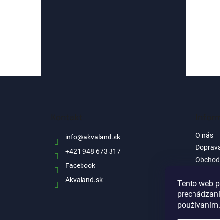
Z
á
p
ä
Kontakt
Infor
t
i
O nás
info
@
akvaland.sk
e
Doprava
+421 948 673 317
Obchod
Facebook
Ochrana
Akvaland.sk
informá
Tento web p
Reklam
prechádzaní
používaním.