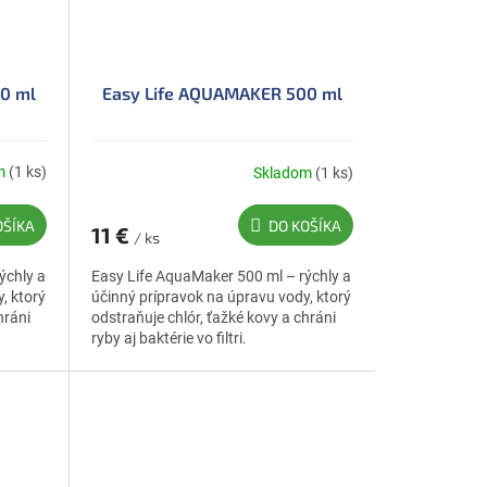
0 ml
Easy Life AQUAMAKER 500 ml
m
(1 ks)
Skladom
(1 ks)
OŠÍKA
DO KOŠÍKA
11 €
/ ks
ýchly a
Easy Life AquaMaker 500 ml – rýchly a
, ktorý
účinný prípravok na úpravu vody, ktorý
hráni
odstraňuje chlór, ťažké kovy a chráni
ryby aj baktérie vo filtri.