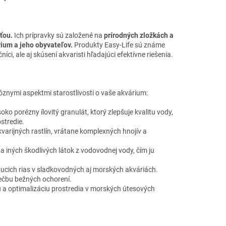
ťou.
Ich prípravky sú založené na
prírodných zložkách a
ium a jeho obyvateľov.
Produkty Easy-Life sú známe
íci, ale aj skúsení akvaristi hľadajúci efektívne riešenia.
ôznymi aspektmi starostlivosti o vaše akvárium:
soko porézny ílovitý granulát, ktorý zlepšuje kvalitu vody,
stredie.
kvarijných rastlín, vrátane komplexných hnojív a
 iných škodlivých látok z vodovodnej vody, čím ju
ucich rias v sladkovodných aj morských akváriách.
iečbu bežných ochorení.
u a optimalizáciu prostredia v morských útesových