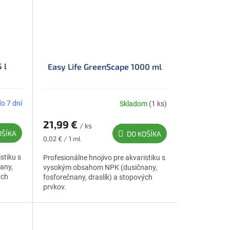
 l
Easy Life GreenScape 1000 ml
do 7 dní
Skladom
(1 ks)
21,99 €
/ ks
OŠÍKA
DO KOŠÍKA
Jednotková
0,02 € / 1 ml
cena:
stiku s
Profesionálne hnojivo pre akvaristiku s
any,
vysokým obsahom NPK (dusičnany,
ých
fosforečnany, draslík) a stopových
prvkov.