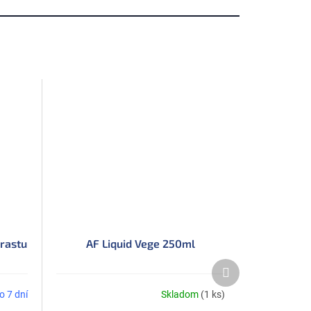
rastu
AF Liquid Vege 250ml
Ďalší
produkt
o 7 dní
Skladom
(1 ks)