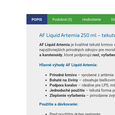
POPIS
Podobné (5)
Hodnotenie
Di
AF Liquid Artemia 250 ml – tekut
AF Liquid Artemia
je kvalitné tekuté krmivo 
najvýživnejších prírodných zdrojov pre mor
a karotenoidy
, ktoré podporujú
rast, vyfarben
Hlavné výhody AF Liquid Artemia:
Prírodné krmivo
– vyrobené z artémie 
Bohaté na živiny
– obsahuje bielkovin
Podpora koralov
– ideálne pre LPS, mäk
Jednoduché použitie
– tekutá forma p
Zlepšenie vyfarbenia
– prirodzene zvý
Použitie a dávkovanie:
Pred použitím dobre pretrepte.