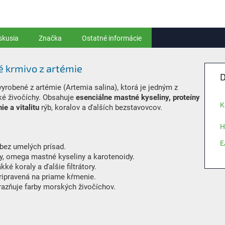
skusia
Značka
Ostatné informácie
é krmivo z artémie
D
vyrobené z artémie (Artemia salina), ktorá je jedným z
ské živočíchy. Obsahuje
esenciálne mastné kyseliny, proteíny
K
ie a vitalitu
rýb, koralov a ďalších bezstavovcov.
H
E
bez umelých prísad.
y, omega mastné kyseliny a karotenoidy.
ké koraly a ďalšie filtrátory.
ripravená na priame kŕmenie.
razňuje farby morských živočíchov.