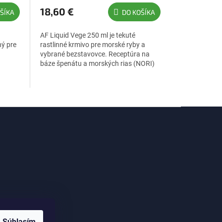
18,60 €
ŠÍKA
DO KOŠÍKA
AF Liquid Vege 250 ml je tekuté
ný pre
rastlinné krmivo pre morské ryby a
vybrané bezstavovce. Receptúra na
báze špenátu a morských rias (NORI)
je praktická alternatíva k mrazeným...
me
Súhlasím