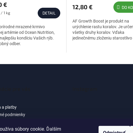
0 €
ktu
12,80 €
DO KO
ková
 / 1 kg
DETAIL
AF Growth Boost je produkt na
prírodné mrazené krmivo
urýchlenie rastu koralov. Je urče
nej artémie od Ocean Nutrition,
všetky druhy koralov. Vďaka
čiek.
 najlepšiu kondíciu Vašich rýb.
jedinečnému zloženiu starostlivo
obný odber.
vybraných aminokyselín výrazne
zlepšuje vývoj...
mácie pre vás
Instagram
 a platby
né podmienky
 osobných údajov (GDPR) -
cie pre zákazníkov e-shopu
oužíva súbory cookie. Ďalším
Sledovať na Instagra
Odmietnuť