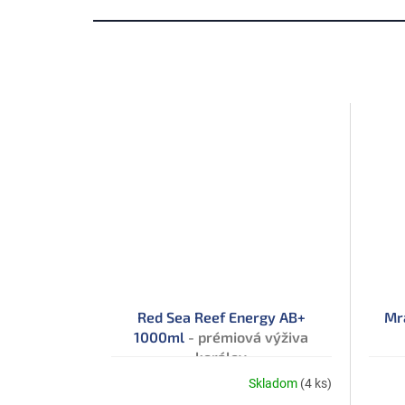
Red Sea Reef Energy AB+
Mra
1000ml
- prémiová výživa
korálov
Skladom
(4 ks)
Priemerné
Priem
hodnotenie
hodno