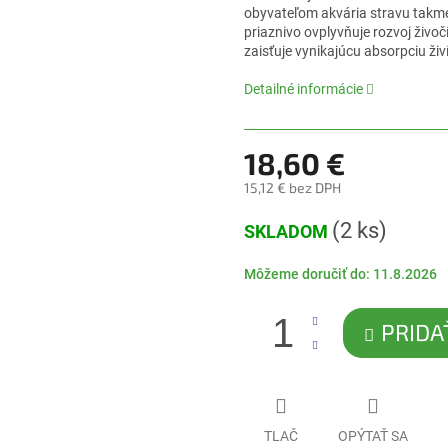
5
obyvateľom akvária stravu takmer
hviezdičiek.
priaznivo ovplyvňuje rozvoj živ
zaisťuje vynikajúcu absorpciu živ
Detailné informácie
18,60 €
15,12 € bez DPH
Jednotková
(2 ks)
SKLADOM
cena:
Môžeme doručiť do:
11.8.2026
PRIDA
TLAČ
OPÝTAŤ SA