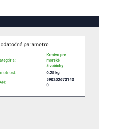
odatočné parametre
Krmivo pre
ategória
:
morské
živočíchy
motnosť
:
0.25 kg
590202673143
AN
:
0