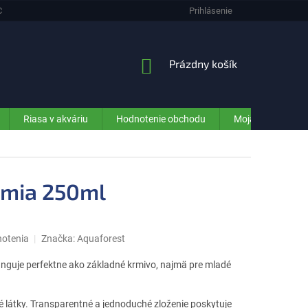
CHRANA OSOBNÝCH ÚDAJOV (GDPR) - INFORMÁCIE PRE ZÁKAZNÍKOV E-SHO
Prihlásenie
NÁKUPNÝ
Prázdny košík
KOŠÍK
Riasa v akváriu
Hodnotenie obchodu
Moja objednávka
emia 250ml
notenia
Značka:
Aquaforest
nguje perfektne ako základné krmivo, najmä pre mladé
 látky. Transparentné a jednoduché zloženie poskytuje