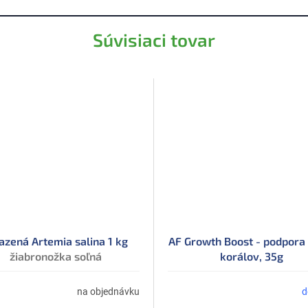
Súvisiaci tovar
zená Artemia salina 1 kg
AF Growth Boost - podpora 
žiabronožka soľná
korálov, 35g
na objednávku
d
erné
tenie