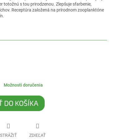
 totožnú s tou prirodzenou. Zlepšuje sfarbenie,
očíchov. Receptúra založená na prírodnom zooplanktóne
ín.
Možnosti doručenia
Ť DO KOŠÍKA
STRÁŽIŤ
ZDIEĽAŤ