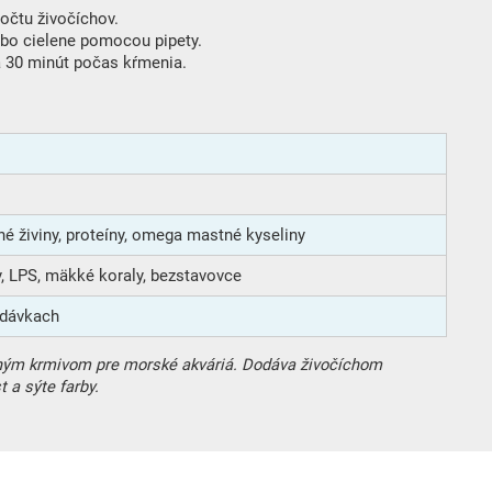
očtu živočíchov.
bo cielene pomocou pipety.
 30 minút počas kŕmenia.
né živiny, proteíny, omega mastné kyseliny
, LPS, mäkké koraly, bezstavovce
 dávkach
dným krmivom pre morské akváriá. Dodáva živočíchom
t a sýte farby.