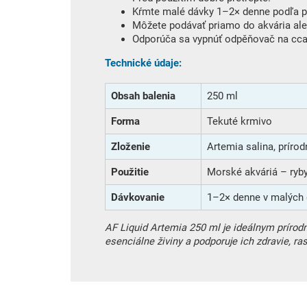
Kŕmte malé dávky 1–2× denne podľa p
Môžete podávať priamo do akvária ale
Odporúča sa vypnúť odpěňovač na cca
Technické údaje:
Obsah balenia
250 ml
Forma
Tekuté krmivo
Zloženie
Artemia salina, prírod
Použitie
Morské akváriá – ryby
Dávkovanie
1–2× denne v malých
AF Liquid Artemia 250 ml je ideálnym príro
esenciálne živiny a podporuje ich zdravie, ras