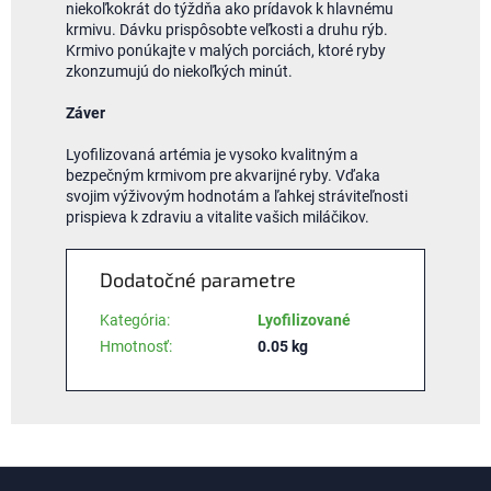
niekoľkokrát do týždňa ako prídavok k hlavnému
krmivu. Dávku prispôsobte veľkosti a druhu rýb.
Krmivo ponúkajte v malých porciách, ktoré ryby
zkonzumujú do niekoľkých minút.
Záver
Lyofilizovaná artémia je vysoko kvalitným a
bezpečným krmivom pre akvarijné ryby. Vďaka
svojim výživovým hodnotám a ľahkej stráviteľnosti
prispieva k zdraviu a vitalite vašich miláčikov.
Dodatočné parametre
Kategória
:
Lyofilizované
Hmotnosť
:
0.05 kg
Z