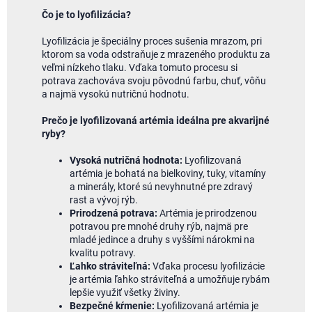
Čo je to lyofilizácia?
Lyofilizácia je špeciálny proces sušenia mrazom, pri
ktorom sa voda odstraňuje z mrazeného produktu za
veľmi nízkeho tlaku. Vďaka tomuto procesu si
potrava zachováva svoju pôvodnú farbu, chuť, vôňu
a najmä vysokú nutričnú hodnotu.
Prečo je lyofilizovaná artémia ideálna pre akvarijné
ryby?
Vysoká nutričná hodnota:
Lyofilizovaná
artémia je bohatá na bielkoviny, tuky, vitamíny
a minerály, ktoré sú nevyhnutné pre zdravý
rast a vývoj rýb.
Prirodzená potrava:
Artémia je prirodzenou
potravou pre mnohé druhy rýb, najmä pre
mladé jedince a druhy s vyššími nárokmi na
kvalitu potravy.
Ľahko stráviteľná:
Vďaka procesu lyofilizácie
je artémia ľahko stráviteľná a umožňuje rybám
lepšie využiť všetky živiny.
Bezpečné kŕmenie:
Lyofilizovaná artémia je