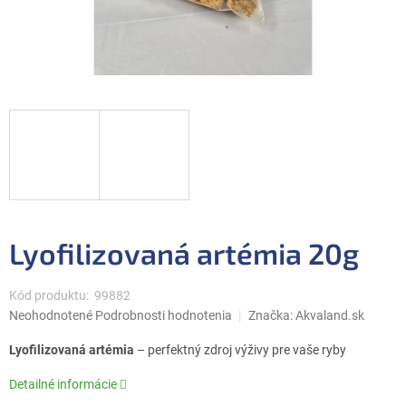
Lyofilizovaná artémia 20g
Kód produktu:
99882
Priemerné
Neohodnotené
Podrobnosti hodnotenia
Značka:
Akvaland.sk
hodnotenie
produktu
Lyofilizovaná artémia
– perfektný zdroj výživy pre vaše ryby
je
0,0
Detailné informácie
z