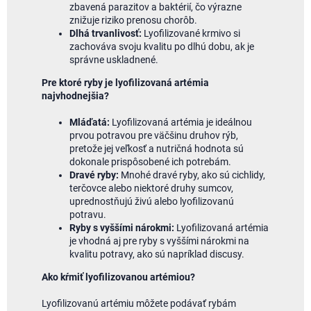
zbavená parazitov a baktérií, čo výrazne
znižuje riziko prenosu chorôb.
Dlhá trvanlivosť:
Lyofilizované krmivo si
zachováva svoju kvalitu po dlhú dobu, ak je
správne uskladnené.
Pre ktoré ryby je lyofilizovaná artémia
najvhodnejšia?
Mláďatá:
Lyofilizovaná artémia je ideálnou
prvou potravou pre väčšinu druhov rýb,
pretože jej veľkosť a nutričná hodnota sú
dokonale prispôsobené ich potrebám.
Dravé ryby:
Mnohé dravé ryby, ako sú cichlidy,
terčovce alebo niektoré druhy sumcov,
uprednostňujú živú alebo lyofilizovanú
potravu.
Ryby s vyššími nárokmi:
Lyofilizovaná artémia
je vhodná aj pre ryby s vyššími nárokmi na
kvalitu potravy, ako sú napríklad discusy.
Ako kŕmiť lyofilizovanou artémiou?
Lyofilizovanú artémiu môžete podávať rybám