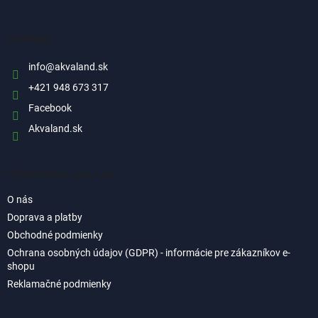
á
p
ä
Kontakt
t
i
info
@
akvaland.sk
e
+421 948 673 317
Facebook
Akvaland.sk
Informácie pre vás
O nás
Doprava a platby
Obchodné podmienky
Ochrana osobných údajov (GDPR) - informácie pre zákazníkov e-
shopu
Reklamačné podmienky