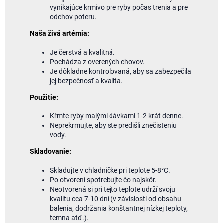
vynikajúce krmivo pre ryby počas trenia a pre
odchov poteru.
Naša živá artémia:
Je čerstvá a kvalitná.
Pochádza z overených chovov.
Je dôkladne kontrolovaná, aby sa zabezpečila
jej bezpečnosť a kvalita.
Použitie:
Kŕmte ryby malými dávkami 1-2 krát denne.
Neprekrmujte, aby ste predišli znečisteniu
vody.
Skladovanie:
Skladujte v chladničke pri teplote 5-8°C.
Po otvorení spotrebujte čo najskôr.
Neotvorená si pri tejto teplote udrží svoju
kvalitu cca 7-10 dní (v závislosti od obsahu
balenia, dodržania konštantnej nízkej teploty,
temna atď.).