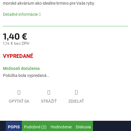
0,0
morské akvárium ako ideálne krmivo pre Vaše ryby.
z
5
Detailné informácie
hviezdičiek.
1,40 €
1,14 € bez DPH
Jednotková
VYPREDANÉ
cena:
Možnosti doručenia
Položka bola vypredaná…
OPÝTAŤ SA
STRÁŽIŤ
ZDIEĽAŤ
POPIS
Podobné (2)
Hodnotenie
Diskusia