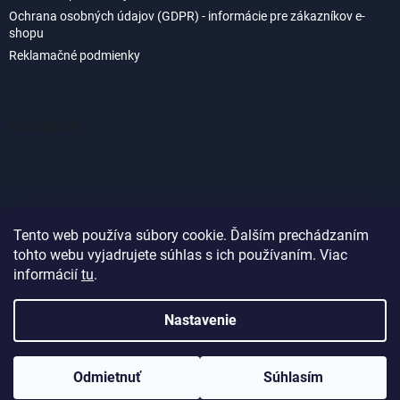
Ochrana osobných údajov (GDPR) - informácie pre zákazníkov e-
shopu
Reklamačné podmienky
Instagram
Tento web používa súbory cookie. Ďalším prechádzaním
tohto webu vyjadrujete súhlas s ich používaním. Viac
Sledovať na Instagrame
informácií
tu
.
Nastavenie
Vytvoril Shoptet
Odmietnuť
Súhlasím
Copyright 2026
Akvaland.sk
. Všetky práva vyhradené.