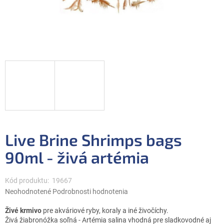
Live Brine Shrimps bags
90ml - živá artémia
Kód produktu:
19667
Priemerné
Neohodnotené
Podrobnosti hodnotenia
hodnotenie
produktu
Živé krmivo
pre akváriové ryby, koraly a iné živočíchy.
je
Živá žiabronóžka soľná - Artémia salina vhodná pre sladkovodné aj