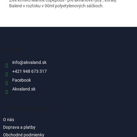
z
Balené v roztoku v 90ml polyetylenových sáčkoch.
5
hviezdičiek.
Z
á
p
ä
Kontakt
t
i
info
@
akvaland.sk
e
+421 948 673 317
Facebook
Akvaland.sk
Informácie pre vás
O nás
Doprava a platby
Obchodné podmienky