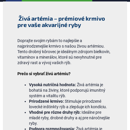
Živá artémia – prémiové krmivo
pre vaše akvarijné ryby
Doprajte svojim rybám to najlepšie a
najprirodzenejšie krmivo s našou živou artémiou.
Tento drobný kôrovec je ideálnym zdrojom bielkovín,
vitamínov a minerálov, ktoré sú nevyhnutné pre
zdravý rast a vývoj vašich rýb.
Prečo si vybrať živú artémiu?
Vysoká nutričná hodnota:
Živá artémia je
bohatá na živiny, ktoré podporujú imunitný
systém a vitalitu rýb.
Prirodzené krmivo:
Stimuluje prirodzené
lovecké inštinkty rýb a zlepšuje ich kondíciu.
Vhodné pre rôzne druhy rýb:
Ideálne pre
mladé ryby, drobné druhy a aj pre náročnejšie
ryby.
Podpora rozmnožovania:
Živá artémia je