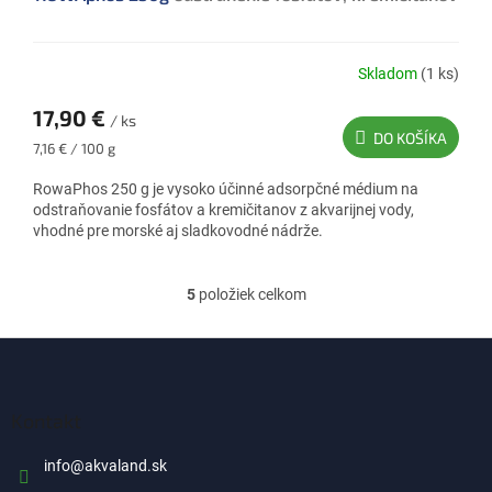
Skladom
(1 ks)
17,90 €
/ ks
DO KOŠÍKA
Jednotková
7,16 € / 100 g
cena:
RowaPhos 250 g je vysoko účinné adsorpčné médium na
odstraňovanie fosfátov a kremičitanov z akvarijnej vody,
vhodné pre morské aj sladkovodné nádrže.
5
položiek celkom
O
v
l
Z
á
á
d
p
a
ä
Kontakt
c
t
i
i
info
@
akvaland.sk
e
p