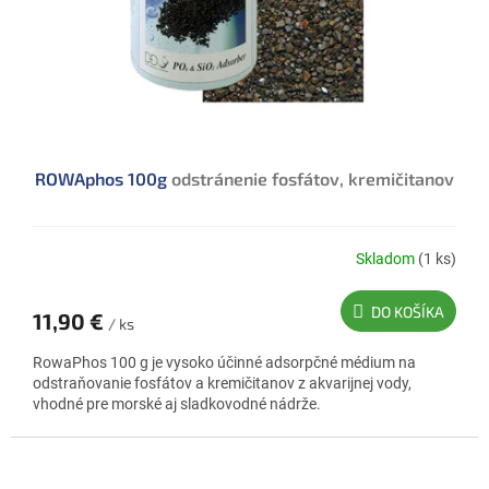
ROWAphos 100g
odstránenie fosfátov, kremičitanov
Skladom
(1 ks)
DO KOŠÍKA
11,90 €
/ ks
RowaPhos 100 g je vysoko účinné adsorpčné médium na
odstraňovanie fosfátov a kremičitanov z akvarijnej vody,
vhodné pre morské aj sladkovodné nádrže.