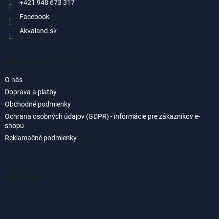
e
+421 948 673 317
r
Facebook
v
k
Akvaland.sk
y
v
ý
Informácie pre vás
p
i
O nás
s
u
Doprava a platby
Obchodné podmienky
Ochrana osobných údajov (GDPR) - informácie pre zákazníkov e-
shopu
Reklamačné podmienky
Instagram