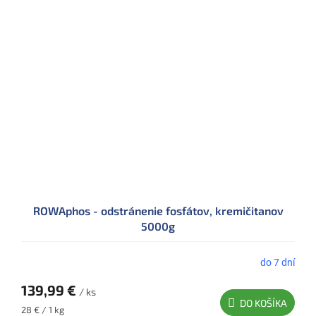
ROWAphos - odstránenie fosfátov, kremičitanov
5000g
do 7 dní
139,99 €
/ ks
DO KOŠÍKA
Jednotková
28 € / 1 kg