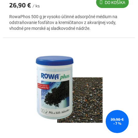
DO KOŠÍKA
26,90 €
je
/ ks
5,0
RowaPhos 500 g je vysoko účinné adsorpčné médium na
z
odstraňovanie fosfátov a kremičitanov z akvarijnej vody,
5
vhodné pre morské aj sladkovodné nádrže.
hviezdičiek.
39,90 €
–7 %