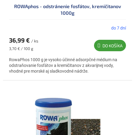
ROWAphos - odstránenie fosfátov, kremičitanov
1000g
do 7 dní
36,99 €
/ ks
DO KOŠÍKA
Jednotková
3,70 € / 100 g
cena:
RowaPhos 1000 g je vysoko účinné adsorpčné médium na
odstraňovanie fosfátov a kremičitanov z akvarijnej vody,
vhodné pre morské aj sladkovodné nádrže.