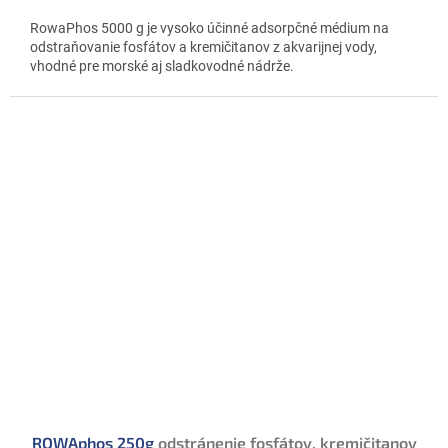
cena:
RowaPhos 5000 g je vysoko účinné adsorpčné médium na
odstraňovanie fosfátov a kremičitanov z akvarijnej vody,
vhodné pre morské aj sladkovodné nádrže.
ROWAphos 250g
odstránenie fosfátov, kremičitanov