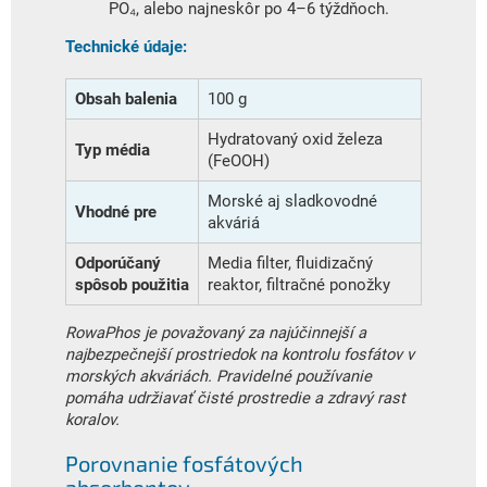
PO₄, alebo najneskôr po 4–6 týždňoch.
Technické údaje:
Obsah balenia
100 g
Hydratovaný oxid železa
Typ média
(FeOOH)
Morské aj sladkovodné
Vhodné pre
akváriá
Odporúčaný
Media filter, fluidizačný
spôsob použitia
reaktor, filtračné ponožky
RowaPhos je považovaný za najúčinnejší a
najbezpečnejší prostriedok na kontrolu fosfátov v
morských akváriách. Pravidelné používanie
pomáha udržiavať čisté prostredie a zdravý rast
koralov.
Porovnanie fosfátových
absorbentov