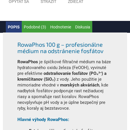
OPÝTAŤ SA
STRÁŽIŤ
ZDIEĽAŤ
POPIS
Podobné (3)
Hodnotenie
Diskusia
RowaPhos 100 g – profesionálne
médium na odstránenie fosfátov
RowaPhos
je špičkové filtračné médium na báze
hydratovaného oxidu železa (FeOOH), vyvinuté
pre efektívne
odstraňovanie fosfátov (PO₄³⁻) a
kremičitanov (SiO₂)
z vody. Jeho použitie je
mimoriadne vhodné v
morských akváriách
, kde
nadbytok fosfátov podporuje rast nežiaducej
riasy a spomaľuje rast koralov. RowaPhos
neovplyvňuje pH vody a je úplne bezpečný pre
ryby, koraly aj bezstavovce.
Hlavné výhody RowaPhos: