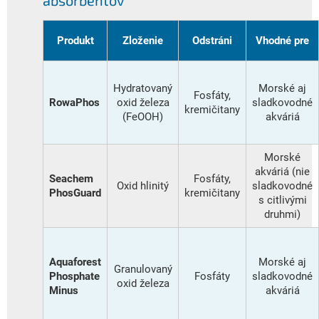
Produkt
Zloženie
Odstráni
Vhodné pre
Hydratovaný
Morské aj
Fosfáty,
RowaPhos
oxid železa
sladkovodné
kremičitany
(FeOOH)
akváriá
Morské
akváriá (nie
Seachem
Fosfáty,
Oxid hlinitý
sladkovodné
PhosGuard
kremičitany
s citlivými
druhmi)
Aquaforest
Morské aj
Granulovaný
Phosphate
Fosfáty
sladkovodné
oxid železa
Minus
akváriá