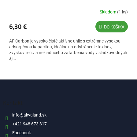
Skladom
(1 ks)
6,30 €
DO KOŠÍKA
AF Carbon je vysoko čisté aktívne uhlie s extrémne vysokou
adsorpčnou kapacitou, ideálne na odstránenie toxínov,
zvyškov liečiv a nežiaduceho zafarbenia vody v sladkovodných
aj...
Z
á
p
ä
Kontakt
t
i
info
@
akvaland.sk
e
+421 948 673 317
Facebook