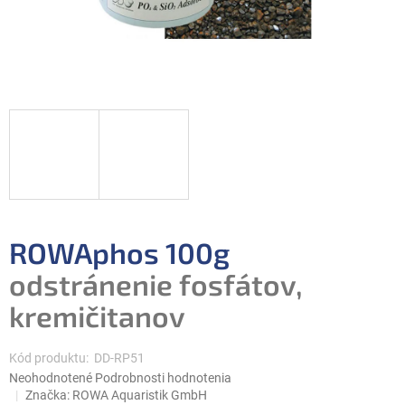
ROWAphos 100g
odstránenie fosfátov,
kremičitanov
Kód produktu:
DD-RP51
Priemerné
Neohodnotené
Podrobnosti hodnotenia
hodnotenie
Značka:
ROWA Aquaristik GmbH