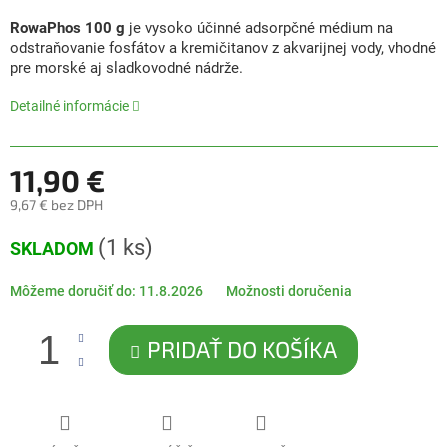
produktu
je
RowaPhos 100 g
je vysoko účinné adsorpčné médium na
0,0
odstraňovanie fosfátov a kremičitanov z akvarijnej vody, vhodné
z
pre morské aj sladkovodné nádrže.
5
hviezdičiek.
Detailné informácie
11,90 €
9,67 € bez DPH
Jednotková
(1 ks)
SKLADOM
cena:
Môžeme doručiť do:
11.8.2026
Možnosti doručenia
PRIDAŤ DO KOŠÍKA