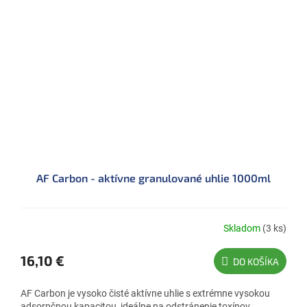
AF Carbon - aktívne granulované uhlie 1000ml
Skladom
(3 ks)
16,10 €
DO KOŠÍKA
AF Carbon je vysoko čisté aktívne uhlie s extrémne vysokou
adsorpčnou kapacitou, ideálne na odstránenie toxínov,