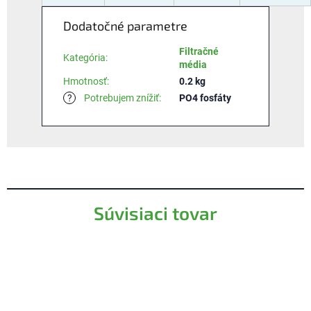
Dodatočné parametre
Filtračné
Kategória
:
média
Hmotnosť
:
0.2 kg
?
Potrebujem znížiť
:
PO4 fosfáty
Súvisiaci tovar