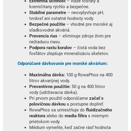
Extrémna účinnosť
– viaže fosfáty a
kremičitany rýchlo a bezpečne.
Stabilné parametre
– neovplyvňuje pH,
tvrdosť ani ostatné hodnoty vody.
Bezpečné použitie
– vhodné pre morské aj
sladkovodné akváriá.
Prevencia rias
– eliminuje zdroje živín pre
nežiaducu riasu.
Podpora rastu koralov
– čistá voda bez
fosfátov zlepšuje mineralizáciu skeletov.
Odporúčané dávkovanie pre morské akvárium:
Maximálna dávka:
100 g RowaPhos na 400
litrov akvarijnej vody.
Preventívne použitie:
50 g na 400 litrov
vody (udržiavacia dávka).
Pri prvom použití odporúčame
začať s
polovičnou dávkou
a postupne doplniť.
RowaPhos sa umiestňuje do
fluidizačného
reaktora
alebo do
media filtra
s miernym
prietokom vody.
Médium vymeňte, keď začne rásť hodnota