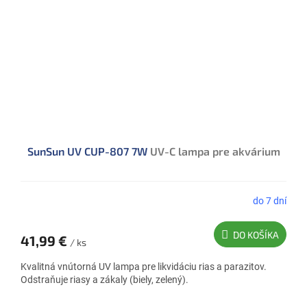
SunSun UV CUP-807 7W
UV-C lampa pre akvárium
do 7 dní
DO KOŠÍKA
41,99 €
/ ks
Kvalitná vnútorná UV lampa pre likvidáciu rias a parazitov.
Odstraňuje riasy a zákaly (biely, zelený).