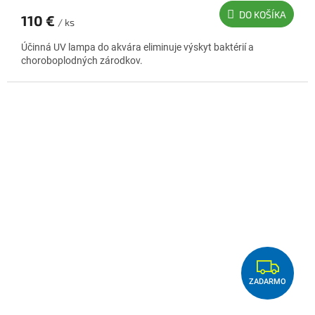
O
DO KOŠÍKA
110 €
/ ks
Účinná UV lampa do akvára eliminuje výskyt baktérií a
choroboplodných zárodkov.
Z
ZADARMO
A
D