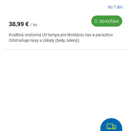
do 7 dní
DO KOŠÍKA
38,99 €
/ ks
Kvalitná vnútorná UV lampa pre likvidáciu rias a parazitov.
Odstraňuje riasy a zákaly (biely, zelený).
Z