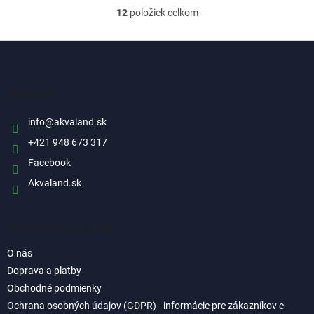
12
položiek celkom
O
v
l
Z
á
á
d
p
a
ä
Kontakt
c
t
i
i
info
@
akvaland.sk
e
p
e
+421 948 673 317
r
Facebook
v
k
Akvaland.sk
y
v
ý
Informácie pre vás
p
i
O nás
s
u
Doprava a platby
Obchodné podmienky
Ochrana osobných údajov (GDPR) - informácie pre zákazníkov e-