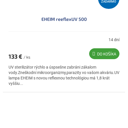
ZADARMO
A
D
EHEIM reeflexUV 500
A
R
M
14 dní
O
DO KOŠÍKA
133 €
/ ks
UV sterilizátor rýchlo a úspsešne zabráni zákalom
vody.Zneškodní mikroorganizmy,parazity vo vašom akváriu.UV
lampa EHEIM s novou reflexnou technológiou má 1,8 krát
vyššiu...