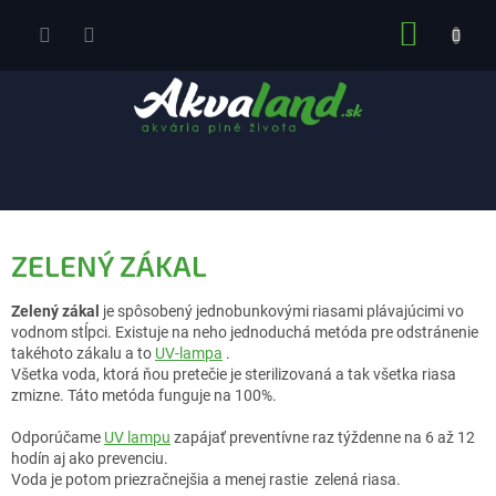
Prejsť
NÁKUP
na
obsah
KOŠÍK
ZELENÝ ZÁKAL
Zelený zákal
je spôsobený jednobunkovými riasami plávajúcimi vo
vodnom stĺpci. Existuje na neho jednoduchá metóda pre odstránenie
takéhoto zákalu a to
UV-lampa
.
Všetka voda, ktorá ňou pretečie je sterilizovaná a tak všetka riasa
zmizne. Táto metóda funguje na 100%.
Odporúčame
UV lampu
zapájať preventívne raz týždenne na 6 až 12
hodín aj ako prevenciu.
Voda je potom priezračnejšia a menej rastie zelená riasa.