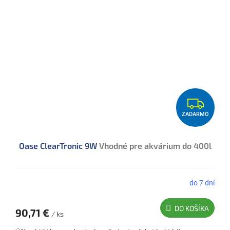
Z
ZADARMO
A
D
Oase ClearTronic 9W
Vhodné pre akvárium do 400l
A
R
M
do 7 dní
O
DO KOŠÍKA
90,71 €
/ ks