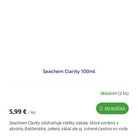
Seachem Clarity 100ml
Skladom
(2 ks)
DO KOŠÍKA
5,99 €
/ ks
Seachem Clarity odstraňuje všetky zákaly ,ktoré vzniknú v
akváriu.Bakteriálny ,zelený zákal ale aj zvírené častice vo vode.