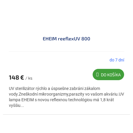
EHEIM reeflexUV 800
do 7 dní
DO KOŠÍKA
148 €
/ ks
UV sterilizátor rýchlo a úspsešne zabráni zákalom
vody.Zneškodní mikroorganizmy,parazity vo vašom akváriu.UV
lampa EHEIM s novou reflexnou technológiou má 1,8 krát
vyššiu...