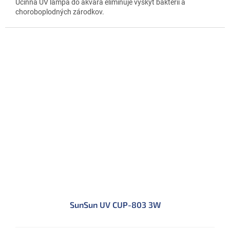
Účinná UV lampa do akvára eliminuje výskyt baktérií a
choroboplodných zárodkov.
SunSun UV CUP-803 3W