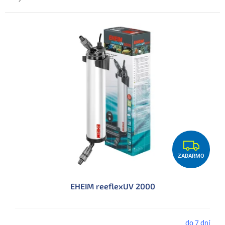
Z
ZADARMO
A
D
EHEIM reeflexUV 2000
A
R
do 7 dní