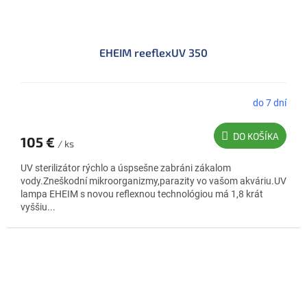
EHEIM reeflexUV 350
do 7 dní
DO KOŠÍKA
105 €
/ ks
UV sterilizátor rýchlo a úspsešne zabráni zákalom
vody.Zneškodní mikroorganizmy,parazity vo vašom akváriu.UV
lampa EHEIM s novou reflexnou technológiou má 1,8 krát
vyššiu...