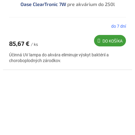
Oase ClearTronic 7W
pre akvárium do 250l
A
R
M
do 7 dní
O
DO KOŠÍKA
85,67 €
/ ks
Účinná UV lampa do akvára eliminuje výskyt baktérií a
choroboplodných zárodkov.