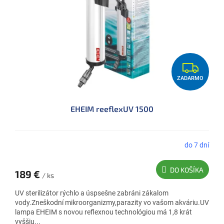
Z
ZADARMO
A
D
EHEIM reeflexUV 1500
A
R
M
do 7 dní
O
DO KOŠÍKA
189 €
/ ks
UV sterilizátor rýchlo a úspsešne zabráni zákalom
vody.Zneškodní mikroorganizmy,parazity vo vašom akváriu.UV
lampa EHEIM s novou reflexnou technológiou má 1,8 krát
vyššiu...