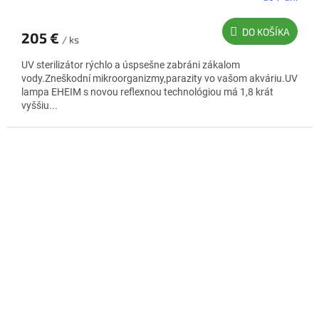
M
O
DO KOŠÍKA
205 €
/ ks
UV sterilizátor rýchlo a úspsešne zabráni zákalom
vody.Zneškodní mikroorganizmy,parazity vo vašom akváriu.UV
lampa EHEIM s novou reflexnou technológiou má 1,8 krát
vyššiu...