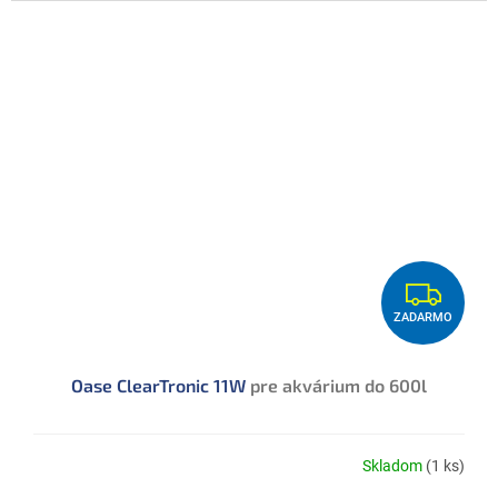
Z
ZADARMO
A
D
Oase ClearTronic 11W
pre akvárium do 600l
A
R
M
Skladom
(1 ks)