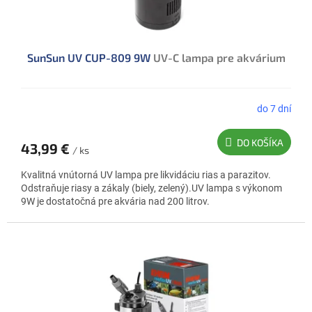
o
v
SunSun UV CUP-809 9W
UV-C lampa pre akvárium
do 7 dní
Priemerné
hodnotenie
produktu
DO KOŠÍKA
43,99 €
je
/ ks
5,0
Kvalitná vnútorná UV lampa pre likvidáciu rias a parazitov.
z
Odstraňuje riasy a zákaly (biely, zelený).UV lampa s výkonom
5
9W je dostatočná pre akvária nad 200 litrov.
hviezdičiek.