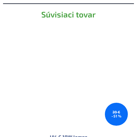
Súvisiaci tovar
39 €
–51 %
UV-C 18W lampa