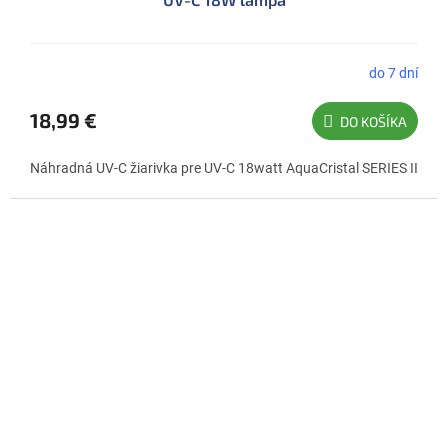
do 7 dní
Priemerné
hodnotenie
produktu
18,99 €
DO KOŠÍKA
je
5,0
Náhradná UV-C žiarivka pre UV-C 18watt AquaCristal SERIES II
z
5
hviezdičiek.