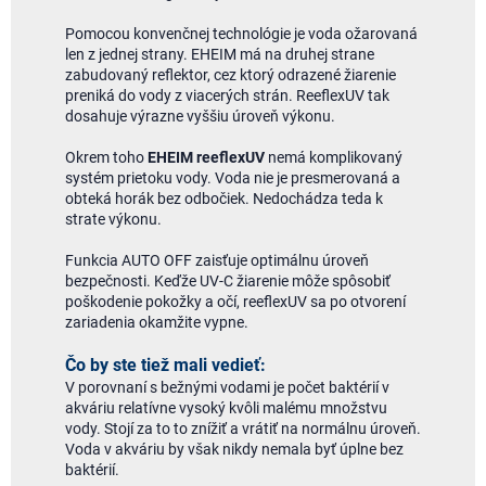
Pomocou konvenčnej technológie je voda ožarovaná
len z jednej strany. EHEIM má na druhej strane
zabudovaný reflektor, cez ktorý odrazené žiarenie
preniká do vody z viacerých strán. ReeflexUV tak
dosahuje výrazne vyššiu úroveň výkonu.
Okrem toho
EHEIM reeflexUV
nemá komplikovaný
systém prietoku vody. Voda nie je presmerovaná a
obteká horák bez odbočiek. Nedochádza teda k
strate výkonu.
Funkcia AUTO OFF zaisťuje optimálnu úroveň
bezpečnosti. Keďže UV-C žiarenie môže spôsobiť
poškodenie pokožky a očí, reeflexUV sa po otvorení
zariadenia okamžite vypne.
Čo by ste tiež mali vedieť:
V porovnaní s bežnými vodami je počet baktérií v
akváriu relatívne vysoký kvôli malému množstvu
vody. Stojí za to to znížiť a vrátiť na normálnu úroveň.
Voda v akváriu by však nikdy nemala byť úplne bez
baktérií.