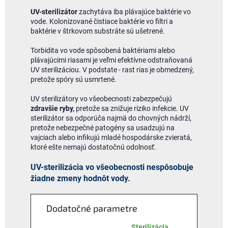
UV-sterilizátor
zachytáva iba plávajúce baktérie vo
vode. Kolonizované čistiace baktérie vo filtri a
baktérie v štrkovom substráte sú ušetrené.
Torbidita vo vode spôsobená baktériami alebo
plávajúcimi riasami je veľmi efektívne odstraňovaná
UV sterilizáciou. V podstate - rast rias je obmedzený,
pretože spóry sú usmrtené.
UV sterilizátory vo všeobecnosti zabezpečujú
zdravšie ryby,
pretože sa znižuje riziko infekcie. UV
sterilizátor sa odporúča najmä do chovných nádrží,
pretože nebezpečné patogény sa usadzujú na
vajciach alebo infikujú mladé hospodárske zvieratá,
ktoré ešte nemajú dostatočnú odolnosť.
UV-sterilizácia vo všeobecnosti nespôsobuje
žiadne zmeny hodnôt vody.
Dodatočné parametre
Sterilizácia