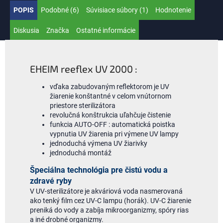
POPIS
Podobné (6)
Súvisiace súbory (1)
Hodnotenie
Diskusia
Značka
Ostatné informácie
EHEIM reeflex UV 2000 :
vďaka zabudovaným reflektorom je UV
žiarenie konštantné v celom vnútornom
priestore sterilizátora
revolučná konštrukcia uľahčuje čistenie
funkcia AUTO-OFF : automatická poistka
vypnutia UV žiarenia pri výmene UV lampy
jednoduchá výmena UV žiarivky
jednoduchá montáž
Špeciálna technológia pre čistú vodu a
zdravé ryby
V UV-sterilizátore je akváriová voda nasmerovaná
ako tenký film cez UV-C lampu (horák). UV-C žiarenie
preniká do vody a zabíja mikroorganizmy, spóry rias
a iné drobné organizmy.