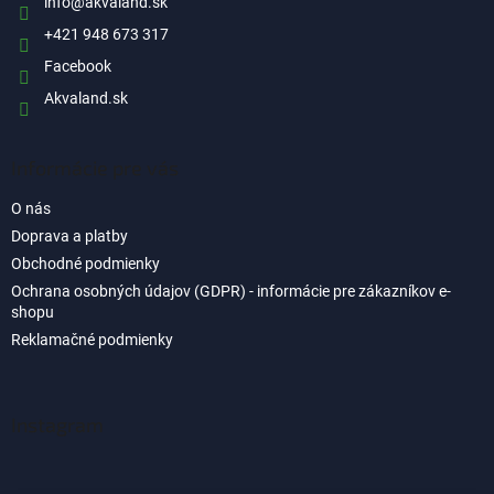
i
info
@
akvaland.sk
e
+421 948 673 317
Facebook
Akvaland.sk
Informácie pre vás
O nás
Doprava a platby
Obchodné podmienky
Ochrana osobných údajov (GDPR) - informácie pre zákazníkov e-
shopu
Reklamačné podmienky
Instagram