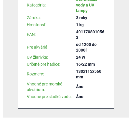
Kategória
:
vody a UV
lampy
Záruka
:
3 roky
Hmotnosť
:
1 kg
401170801056
EAN
:
3
od 1200 do
Pre akváriá
:
2000 l
UV žiarivka
:
24 W
Určené pre hadice
:
16/22 mm
130x115x560
Rozmery
:
mm
Vhodné pre morské
Áno
akvárium
:
Vhodné pre sladkú vodu
:
Áno