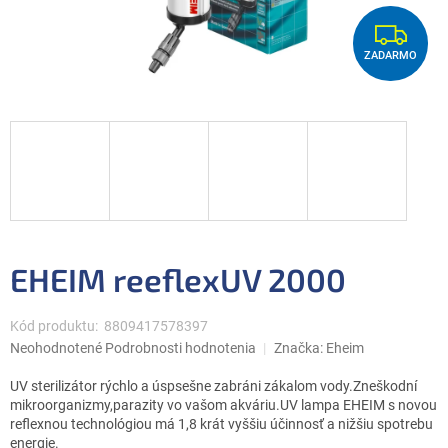
Z
ZADARMO
A
D
A
R
M
O
EHEIM reeflexUV 2000
Kód produktu:
8809417578397
Priemerné
Neohodnotené
Podrobnosti hodnotenia
Značka:
Eheim
hodnotenie
produktu
UV sterilizátor rýchlo a úspsešne zabráni zákalom vody.Zneškodní
je
mikroorganizmy,parazity vo vašom akváriu.UV lampa EHEIM s novou
0,0
reflexnou technológiou má 1,8 krát vyššiu účinnosť a nižšiu spotrebu
z
energie.