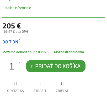
5
hviezdičiek.
Detailné informácie
205 €
166,67 € bez DPH
Jednotková
DO 7 DNÍ
cena:
Môžeme doručiť do:
17.8.2026
Možnosti doručenia
PRIDAŤ DO KOŠÍKA
OPÝTAŤ SA
STRÁŽIŤ
ZDIEĽAŤ