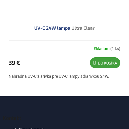
UV-C 24W lampa
Ultra Clear
Skladom
(1 ks)
39 €
DO KOŠÍKA
Náhradná UV-C žiarivka pre UV-C lampy s žiarivkou 24W.
Z
á
p
ä
Kontakt
t