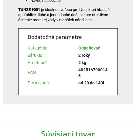
Návod na použitie
TUNZE 9001
je ideálnou voľbou pre tých, ktorí hľadajú
spoľahlivé, tiché a jednoduché riešenie pre efektívne
čistenie morskej vody v menších nádržiach.
Dodatočné parametre
Kategória
:
Odpeňovač
Záruka
:
2 roky
Hmotnosť
:
2 kg
402516790014
EAN
:
3
Pre akváriá
:
od 20 do 140l
Súvisiaci tovar