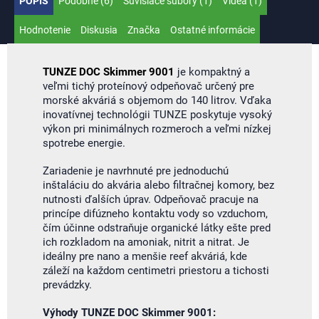
POPIS
Podobné (6)
Súvisiace súbory (1)
Videá (1)
Hodnotenie
Diskusia
Značka
Ostatné informácie
TUNZE DOC Skimmer 9001
je kompaktný a
veľmi tichý proteínový odpeňovač určený pre
morské akváriá s objemom do 140 litrov. Vďaka
inovatívnej technológii TUNZE poskytuje vysoký
výkon pri minimálnych rozmeroch a veľmi nízkej
spotrebe energie.
Zariadenie je navrhnuté pre jednoduchú
inštaláciu do akvária alebo filtračnej komory, bez
nutnosti ďalších úprav. Odpeňovač pracuje na
princípe difúzneho kontaktu vody so vzduchom,
čím účinne odstraňuje organické látky ešte pred
ich rozkladom na amoniak, nitrit a nitrat. Je
ideálny pre nano a menšie reef akváriá, kde
záleží na každom centimetri priestoru a tichosti
prevádzky.
Výhody TUNZE DOC Skimmer 9001: