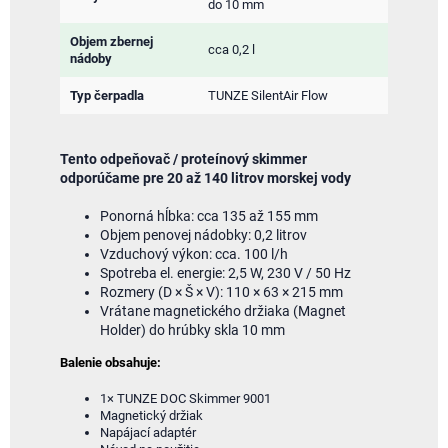
do 10 mm
Objem zbernej
cca 0,2 l
nádoby
Typ čerpadla
TUNZE SilentAir Flow
Tento odpeňovač / proteínový skimmer
odporúčame pre 20 až 140 litrov morskej vody
Ponorná hĺbka: cca 135 až 155 mm
Objem penovej nádobky: 0,2 litrov
Vzduchový výkon: cca. 100 l/h
Spotreba el. energie: 2,5 W, 230 V / 50 Hz
Rozmery (D × Š × V): 110 × 63 × 215 mm
Vrátane magnetického držiaka (Magnet
Holder) do hrúbky skla 10 mm
Balenie obsahuje:
1× TUNZE DOC Skimmer 9001
Magnetický držiak
Napájací adaptér