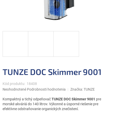
TUNZE DOC Skimmer 9001
Kód produktu:
18408
Priemerné
Neohodnotené
Podrobnosti hodnotenia
Značka:
TUNZE
hodnotenie
produktu
Kompaktný a tichý odpeňovač
TUNZE DOC Skimmer 9001
pre
je
morské akváriá do 140 litrov. Výkonné a úsporné riešenie pre
0,0
efektívne odstraňovanie organických znečistení.
z