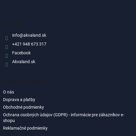
Z
á
p
ä
Kontakt
t
i
info
@
akvaland.sk
e
+421 948 673 317
Facebook
Akvaland.sk
Informácie pre vás
O nás
Doprava a platby
Obchodné podmienky
Ochrana osobných údajov (GDPR) - informácie pre zákazníkov e-
shopu
Reklamačné podmienky