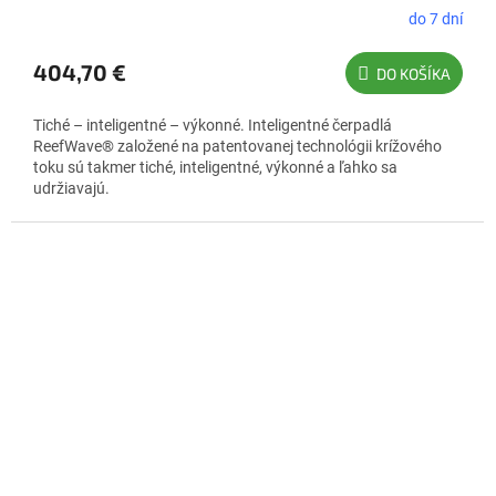
do 7 dní
404,70 €
DO KOŠÍKA
Tiché – inteligentné – výkonné. Inteligentné čerpadlá
ReefWave® založené na patentovanej technológii krížového
toku sú takmer tiché, inteligentné, výkonné a ľahko sa
udržiavajú.