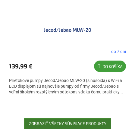
Jecod/Jebao MLW-20
do 7 dní
139,99 €
DO KOŠÍKA
Prietokové pumpy Jecod/Jebao MLW-20 (sínusoida) s WiFi a
LCD displejom sú najnovšie pumpy od firmy Jecod/Jebao s
veľmi širokým rozptýleným odtokom, vďaka čomu prakticky...
ZOBRAZIŤ VŠETKY SÚVISIACE PRODUKTY