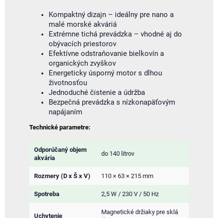
Kompaktný dizajn – ideálny pre nano a
malé morské akváriá
Extrémne tichá prevádzka – vhodné aj do
obývacích priestorov
Efektívne odstraňovanie bielkovín a
organických zvyškov
Energeticky úsporný motor s dlhou
životnosťou
Jednoduché čistenie a údržba
Bezpečná prevádzka s nízkonapäťovým
napájaním
Technické parametre:
Odporúčaný objem
do 140 litrov
akvária
Rozmery (D x Š x V)
110 × 63 × 215 mm
Spotreba
2,5 W / 230 V / 50 Hz
Magnetické držiaky pre sklá
Uchytenie