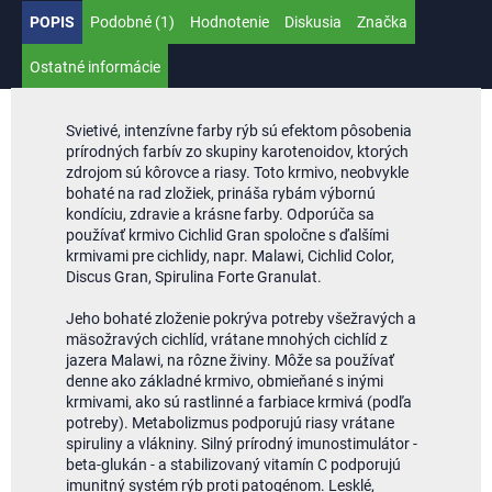
POPIS
Podobné (1)
Hodnotenie
Diskusia
Značka
Ostatné informácie
Svietivé, intenzívne farby rýb sú efektom pôsobenia
prírodných farbív zo skupiny karotenoidov, ktorých
zdrojom sú kôrovce a riasy. Toto krmivo, neobvykle
bohaté na rad zložiek, prináša rybám výbornú
kondíciu, zdravie a krásne farby. Odporúča sa
používať krmivo Cichlid Gran spoločne s ďalšími
krmivami pre cichlidy, napr. Malawi, Cichlid Color,
Discus Gran, Spirulina Forte Granulat.
Jeho bohaté zloženie pokrýva potreby všežravých a
mäsožravých cichlíd, vrátane mnohých cichlíd z
jazera Malawi, na rôzne živiny. Môže sa používať
denne ako základné krmivo, obmieňané s inými
krmivami, ako sú rastlinné a farbiace krmivá (podľa
potreby). Metabolizmus podporujú riasy vrátane
spiruliny a vlákniny. Silný prírodný imunostimulátor -
beta-glukán - a stabilizovaný vitamín C podporujú
imunitný systém rýb proti patogénom. Lesklé,