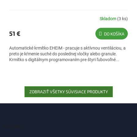
Skladom
(3 ks)
51 €
DO KOŠÍKA
Automatické krmítko EHEIM - pracuje s aktívnou ventiláciou, a
preto je kŕmenie suché do poslednej vločky alebo granule.
Krmítko s digitálnym programovaním pre štyri ľubovoľné...
ZOBRAZIŤ VŠETKY SÚVISIACE PRODUKTY
Z
á
p
ä
Kontakt
t