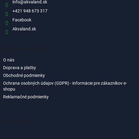
i
info
@
akvaland.sk
e
+421 948 673 317
Facebook
Akvaland.sk
Informácie pre vás
O nás
Doprava a platby
Obchodné podmienky
Ochrana osobných údajov (GDPR) - informácie pre zákazníkov e-
shopu
Reklamačné podmienky
Instagram