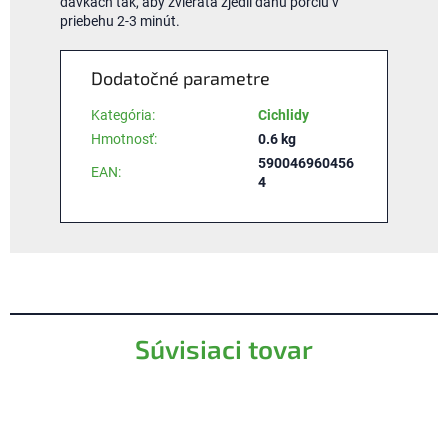
dávkach tak, aby zvieratá zjedli danú porciu v
priebehu 2-3 minút.
Dodatočné parametre
Kategória
:
Cichlidy
Hmotnosť
:
0.6 kg
590046960456
EAN
:
4
Súvisiaci tovar