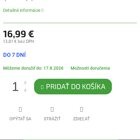
5
hviezdičiek.
Detailné informácie
16,99 €
13,81 € bez DPH
Jednotková
DO 7 DNÍ
cena:
Môžeme doručiť do:
17.8.2026
Možnosti doručenia
PRIDAŤ DO KOŠÍKA
OPÝTAŤ SA
STRÁŽIŤ
ZDIEĽAŤ