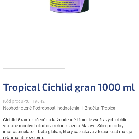
Tropical Cichlid gran 1000 ml
Kód produktu:
19842
Priemerné
Neohodnotené
Podrobnosti hodnotenia
Značka:
Tropical
hodnotenie
produktu
Cichlid Gran
je určené na každodenné kŕmenie všežravých cichlíd,
je
vrátane mnohých druhov cichlíd z jazera Malawi. Silný prírodný
0,0
imunostimulátor - beta-glukán, ktorý sa získava z kvasníc, stimuluje
z
rybí imunitný systém.