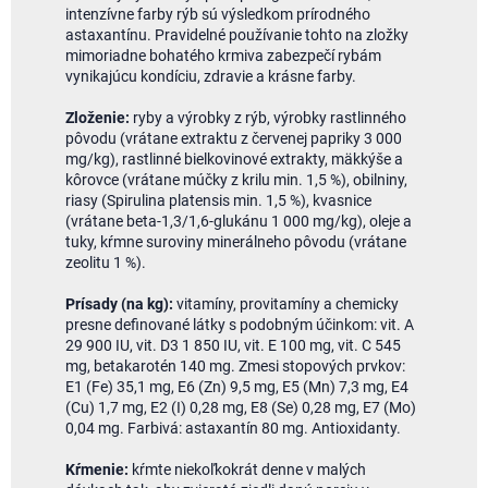
intenzívne farby rýb sú výsledkom prírodného
astaxantínu. Pravidelné používanie tohto na zložky
mimoriadne bohatého krmiva zabezpečí rybám
vynikajúcu kondíciu, zdravie a krásne farby.
Zloženie:
ryby a výrobky z rýb, výrobky rastlinného
pôvodu (vrátane extraktu z červenej papriky 3 000
mg/kg), rastlinné bielkovinové extrakty, mäkkýše a
kôrovce (vrátane múčky z krilu min. 1,5 %), obilniny,
riasy (Spirulina platensis min. 1,5 %), kvasnice
(vrátane beta-1,3/1,6-glukánu 1 000 mg/kg), oleje a
tuky, kŕmne suroviny minerálneho pôvodu (vrátane
zeolitu 1 %).
Prísady (na kg):
vitamíny, provitamíny a chemicky
presne definované látky s podobným účinkom: vit. A
29 900 IU, vit. D3 1 850 IU, vit. E 100 mg, vit. C 545
mg, betakarotén 140 mg. Zmesi stopových prvkov:
E1 (Fe) 35,1 mg, E6 (Zn) 9,5 mg, E5 (Mn) 7,3 mg, E4
(Cu) 1,7 mg, E2 (I) 0,28 mg, E8 (Se) 0,28 mg, E7 (Mo)
0,04 mg. Farbivá: astaxantín 80 mg. Antioxidanty.
Kŕmenie:
kŕmte niekoľkokrát denne v malých