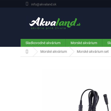
Prejsť
info@akvaland.sk
na
obsah
Sladkovodné akvárium
Morské akvárium
Sl
Domov
Morské akvárium
Morské akvárium set