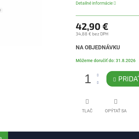
0,0
Detailné informácie
z
5
hviezdičiek.
42,90 €
34,88 € bez DPH
Jednotková
NA OBJEDNÁVKU
cena:
Môžeme doručiť do:
31.8.2026
PRIDA
TLAČ
OPÝTAŤ SA
a