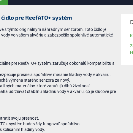
 čidlo pre ReefATO+ systém
D
e s týmto originálnym náhradným senzorom. Toto čidlo je
u vody vo vašom akváriu a zabezpečilo spoľahlivé automatické
K
Z
H
iálne pre ReefATO+ systém, zaručuje dokonalú kompatibilitu a
zpečuje presné a spoľahlivé meranie hladiny vody v akváriu.
uchá výmena starého senzora za nový.
litných materiálov, ktoré zaručujú dlhú životnosť.
ha udržiavať stabilnú hladinu vody v akváriu, čo je kľúčové pre
ratiť svoju presnosť.
ATO+ systém bude vždy fungovať spoľahlivo.
 kolísaním hladiny vody.