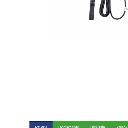
POPIS
Hodnotenie
Diskusia
Značk