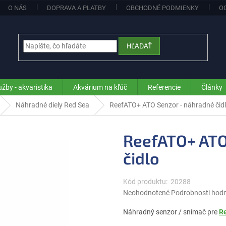
O NÁS
DOPRAVA A PLATBY
OBCHODNÉ PODMIENKY
O
HĽADAŤ
užby - akvaristika
Akvárium na kľúč
Referencie
Články
Náhradné diely Red Sea
ReefATO+ ATO Senzor - náhradné čid
ReefATO+ ATO
čidlo
Kód produktu:
20288
Priemerné
Neohodnotené
Podrobnosti hod
hodnotenie
produktu
Náhradný senzor / snímač pre
R
je