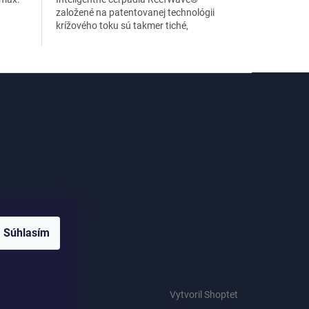
založené na patentovanej technológii
krížového toku sú takmer tiché,
inteligentné, výkonné a ľahko sa
udržiavajú.
me
Súhlasím
Vytvoril Shoptet