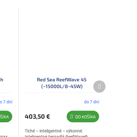
/h
Red Sea ReefWave 45
Ďalší
(~15000L/8~45W)
produkt
o 7 dní
do 7 dní
403,50 €
ŠÍKA
DO KOŠÍKA
Tiché – inteligentné – výkonné.
 max.
Inteligentné čerpadlá ReefWave®