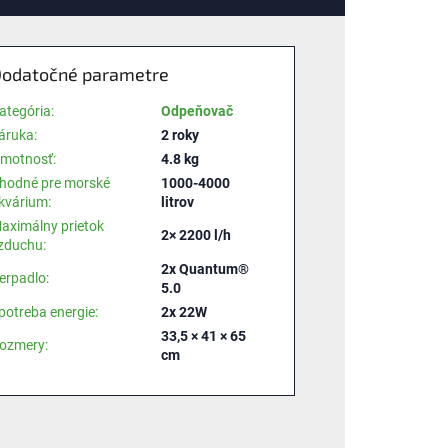
odatočné parametre
ategória
:
Odpeňovač
áruka
:
2 roky
motnosť
:
4.8 kg
hodné pre morské
1000-4000
kvárium
:
litrov
aximálny prietok
2× 2200 l/h
zduchu
:
2x Quantum®
erpadlo
:
5.0
potreba energie
:
2x 22W
33,5 × 41 × 65
ozmery
:
cm