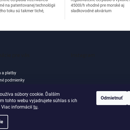
né na patentovanej technológii
4500l/h vhodné pre morské aj
ého toku sú takmer tiché,
sladkovodné akvárium
gentné, výkonné a ľahko sa
vajú.
mácie pre vás
Instagram
 a platby
né podmienky
 osobných údajov (GDPR) -
cie pre zákazníkov e-shopu
oužíva súbory cookie. Ďalším
Sledovať na Instagra
Odmietnuť
m tohto webu vyjadrujete súhlas s ich
ačné podmienky
 Viac informácií
tu
.
ie