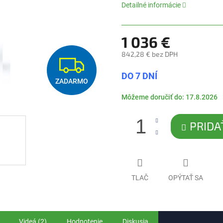
0,0
Detailné informácie
z
5
hviezdičiek.
1 036 €
842,28 € bez DPH
Z
Jednotková
DO 7 DNÍ
cena:
ZADARMO
A
Môžeme doručiť do:
17.8.2026
D
PRIDA
A
R
TLAČ
OPÝTAŤ SA
M
O
Videá (2)
Hodnotenie
Diskusia