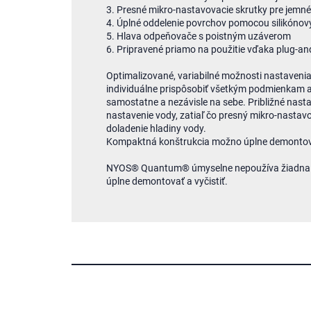
3. Presné mikro-nastavovacie skrutky pre jemné
4. Úplné oddelenie povrchov pomocou silikónov
5. Hlava odpeňovače s poistným uzáverom
6. Pripravené priamo na použitie vďaka plug-an
Optimalizované, variabilné možnosti nastaven
individuálne prispôsobiť všetkým podmienkam 
samostatne a nezávisle na sebe. Približné nast
nastavenie vody, zatiaľ čo presný mikro-nastav
doladenie hladiny vody.
Kompaktná konštrukcia možno úplne demontovať 
NYOS® Quantum® úmyselne nepoužíva žiadna e
úplne demontovať a vyčistiť.