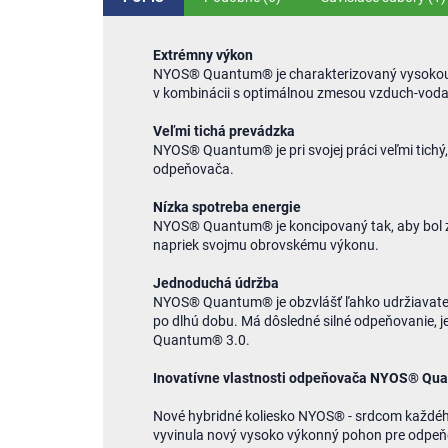
Extrémny výkon
NYOS® Quantum® je charakterizovaný vysokou
v kombinácii s optimálnou zmesou vzduch-voda
Veľmi tichá prevádzka
NYOS® Quantum® je pri svojej práci veľmi tichý,
odpeňovača.
Nízka spotreba energie
NYOS® Quantum® je koncipovaný tak, aby bol zvl
napriek svojmu obrovskému výkonu.
Jednoduchá údržba
NYOS® Quantum® je obzvlášť ľahko udržiavate
po dlhú dobu. Má dôsledné silné odpeňovanie, 
Quantum® 3.0.
Inovatívne vlastnosti odpeňovača NYOS® Qu
Nové hybridné koliesko NYOS® - srdcom každéh
vyvinula nový vysoko výkonný pohon pre odpeň