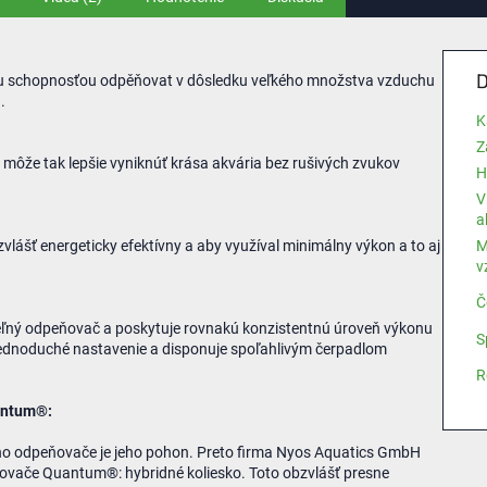
D
 schopnosťou odpěňovat v dôsledku veľkého množstva vzduchu
.
K
Z
 môže tak lepšie vyniknúť krása akvária bez rušivých zvukov
H
V
a
ášť energeticky efektívny a aby využíval minimálny výkon a to aj
M
v
Č
ľný odpeňovač a poskytuje rovnakú konzistentnú úroveň výkonu
S
jednoduché nastavenie a disponuje spoľahlivým čerpadlom
R
antum®:
o odpeňovače je jeho pohon. Preto firma Nyos Aquatics GmbH
ovače Quantum®: hybridné koliesko. Toto obzvlášť presne