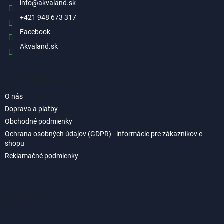
i
info
@
akvaland.sk
e
+421 948 673 317
Facebook
Akvaland.sk
Informácie pre vás
O nás
Doprava a platby
Obchodné podmienky
Ochrana osobných údajov (GDPR) - informácie pre zákazníkov e-
shopu
Reklamačné podmienky
Instagram