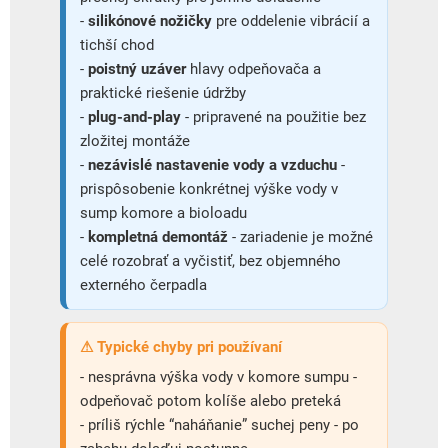
-
silikónové nožičky
pre oddelenie vibrácií a
tichší chod
-
poistný uzáver
hlavy odpeňovača a
praktické riešenie údržby
-
plug-and-play
- pripravené na použitie bez
zložitej montáže
-
nezávislé nastavenie vody a vzduchu
-
prispôsobenie konkrétnej výške vody v
sump komore a bioloadu
-
kompletná demontáž
- zariadenie je možné
celé rozobrať a vyčistiť, bez objemného
externého čerpadla
⚠ Typické chyby pri používaní
- nesprávna výška vody v komore sumpu -
odpeňovač potom kolíše alebo preteká
- príliš rýchle “naháňanie” suchej peny - po