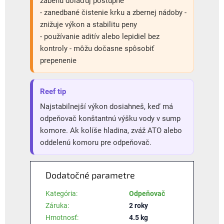
zabehu dolaďuj postupne
- zanedbané čistenie krku a zbernej nádoby -
znižuje výkon a stabilitu peny
- používanie aditív alebo lepidiel bez
kontroly - môžu dočasne spôsobiť
prepenenie
Reef tip
Najstabilnejší výkon dosiahneš, keď má
odpeňovač konštantnú výšku vody v sump
komore. Ak kolíše hladina, zváž ATO alebo
oddelenú komoru pre odpeňovač.
Dodatočné parametre
Kategória
:
Odpeňovač
Záruka
:
2 roky
Hmotnosť
:
4.5 kg