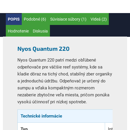
POPIS
Podobné (6)
Súvisiace súbory (1)
Videá (2)
Hodnotenie
Diskusia
Nyos Quantum 220
Nyos Quantum 220 patrí medzi obľúbené
odpeňovače pre väčšie reef systémy, kde sa
kladie dôraz na tichý chod, stabilný zber organiky
a jednoduchú údržbu. Odpeňovač je určený do
sumpu a vďaka kompaktným rozmerom
nezaberie zbytočne veľa miesta, pričom ponúka
vysokú účinnosť pri nízkej spotrebe.
Technické informácie
Typ
Interný od