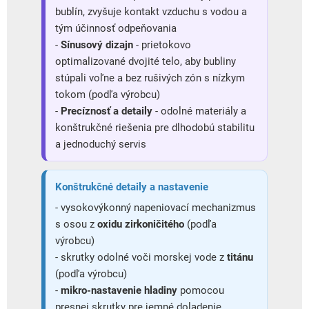
bublín, zvyšuje kontakt vzduchu s vodou a
tým účinnosť odpeňovania
-
Sínusový dizajn
- prietokovo
optimalizované dvojité telo, aby bubliny
stúpali voľne a bez rušivých zón s nízkym
tokom (podľa výrobcu)
-
Precíznosť a detaily
- odolné materiály a
konštrukčné riešenia pre dlhodobú stabilitu
a jednoduchý servis
Konštrukčné detaily a nastavenie
- vysokovýkonný napeniovací mechanizmus
s osou z
oxidu zirkoničitého
(podľa
výrobcu)
- skrutky odolné voči morskej vode z
titánu
(podľa výrobcu)
-
mikro-nastavenie hladiny
pomocou
presnej skrutky pre jemné doladenie