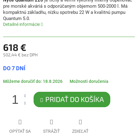
Nyos Quantum 220
je tichý a veľmi výkonný interný odpeňovač
je
pre morské akváriá s odporúčaným objemom 500-2000 l. Má
0,0
kompaktnú základňu, nízku spotrebu 22 W a kvalitnú pumpu
z
Quantum 5.0.
5
Detailné informácie
hviezdičiek.
618 €
502,44 € bez DPH
Jednotková
DO 7 DNÍ
cena:
Môžeme doručiť do:
18.8.2026
Možnosti doručenia
PRIDAŤ DO KOŠÍKA
OPÝTAŤ SA
STRÁŽIŤ
ZDIEĽAŤ