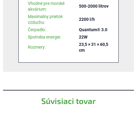
Vhodné pre morské
500-2000 litrov
akvárium
:
Maximálny prietok
2200 l/h
vzduchu
:
Čerpadlo
:
Quantum® 3.0
Spotreba energie
:
22W
23,5 × 31 × 60,5
Rozmery
:
cm
Súvisiaci tovar