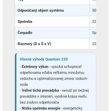
Odporúčaný objem systému
500-2000 l
Spotreba
22 W
Čerpadlo
Spoľahlivé
Rozmery (D x Š x V)
23,5 x 31 x
Hlavné výhody Quantum 220
-
Extrémny výkon
- vysoká schopnosť
odpeňovania vďaka veľkému množstvu
vzduchu a optimalizovanej zmesi vzduch-
voda
-
Veľmi tichá prevádzka
- neruší pri bežnej
prevádzke v interiéri, vynikne krása reefu
bez zvukov odpeňovača
-
Nízka spotreba energie
- energeticky