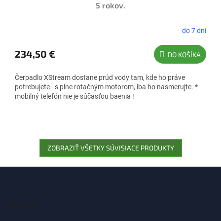
A
5 rokov.
R
M
do 7 dní
O
234,50 €
DO KOŠÍKA
Čerpadlo XStream dostane prúd vody tam, kde ho práve
potrebujete - s plne rotačným motorom, iba ho nasmerujte. *
mobilný telefón nie je súčasťou baenia !
ZOBRAZIŤ VŠETKY SÚVISIACE PRODUKTY
Z
á
p
ä
Kontakt
t