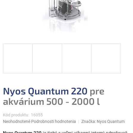
Nyos Quantum 220
pre
akvárium 500 - 2000 l
Kód produktu:
16055
Priemerné
Neohodnotené
Podrobnosti hodnotenia
Značka:
Nyos Quantum
hodnotenie
produktu