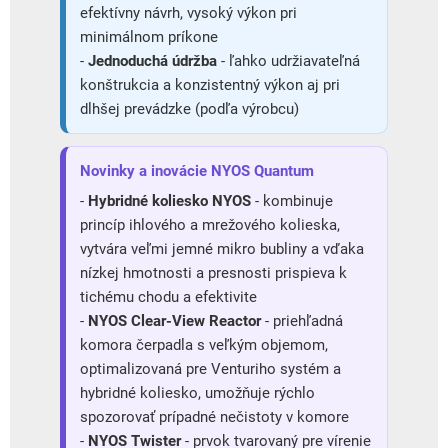
efektívny návrh, vysoký výkon pri
minimálnom príkone
-
Jednoduchá údržba
- ľahko udržiavateľná
konštrukcia a konzistentný výkon aj pri
dlhšej prevádzke (podľa výrobcu)
Novinky a inovácie NYOS Quantum
-
Hybridné koliesko NYOS
- kombinuje
princíp ihlového a mrežového kolieska,
vytvára veľmi jemné mikro bubliny a vďaka
nízkej hmotnosti a presnosti prispieva k
tichému chodu a efektivite
-
NYOS Clear-View Reactor
- priehľadná
komora čerpadla s veľkým objemom,
optimalizovaná pre Venturiho systém a
hybridné koliesko, umožňuje rýchlo
spozorovať prípadné nečistoty v komore
-
NYOS Twister
- prvok tvarovaný pre vírenie