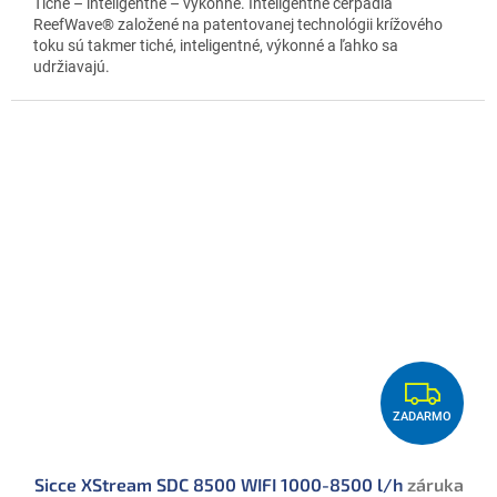
Tiché – inteligentné – výkonné. Inteligentné čerpadlá
ReefWave® založené na patentovanej technológii krížového
toku sú takmer tiché, inteligentné, výkonné a ľahko sa
udržiavajú.
Z
ZADARMO
A
D
Sicce XStream SDC 8500 WIFI 1000-8500 l/h
záruka