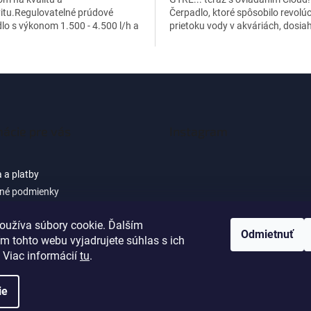
vitu.Regulovatelné prúdové
Čerpadlo, ktoré spôsobilo revolúc
lo s výkonom 1.500 - 4.500 l/h a
prietoku vody v akváriách, dosia
bou iba 5-7W.
vrchol dizajnu, výkonu a...
mácie pre vás
Instagram
 a platby
né podmienky
 osobných údajov (GDPR) -
cie pre zákazníkov e-shopu
oužíva súbory cookie. Ďalším
Sledovať na Instagra
Odmietnuť
m tohto webu vyjadrujete súhlas s ich
ačné podmienky
 Viac informácií
tu
.
ie