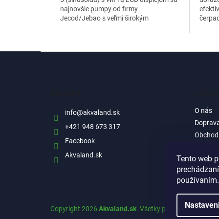
najnovšie pumpy od firmy
efekti
Jecod/Jebao s veľmi širokým
čerpad
rozptýleným odtokom, vďaka čomu
spotre
prakticky...
Z
á
p
ä
Kontakt
Infor
t
i
O nás
info
@
akvaland.sk
e
Doprava
+421 948 673 317
Obchod
Facebook
Ochrana
Akvaland.sk
informá
Tento web p
prechádzaní
Reklam
používaním.
Nastaven
Copyright 2026
Akvaland.sk
. Všetky práva vyhradené.