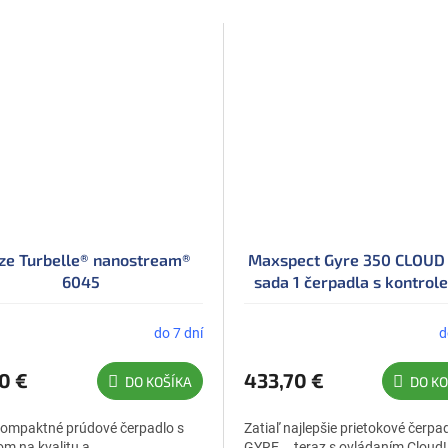
ze Turbelle® nanostream®
Maxspect Gyre 350 CLOUD 
6045
sada 1 čerpadla s kontrol
do 7 dní
d
0 €
433,70 €
DO KOŠÍKA
DO KO
kompaktné prúdové čerpadlo s
Zatiaľ najlepšie prietokové čerpa
m na kvalitu a
GYRE... teraz s ovládaním Cloud!