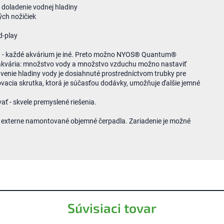
 doladenie vodnej hladiny
ých nožičiek
d-play
ia - každé akvárium je iné. Preto možno NYOS® Quantum®
akvária: množstvo vody a množstvo vzduchu možno nastaviť
avenie hladiny vody je dosiahnuté prostredníctvom trubky pre
ovacia skrutka, ktorá je súčasťou dodávky, umožňuje ďalšie jemné
- ​​skvele premyslené riešenia.
xterne namontované objemné čerpadla. Zariadenie je možné
Súvisiaci tovar