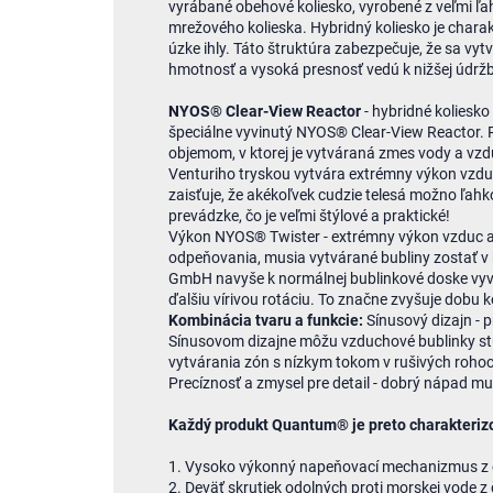
vyrábané obehové koliesko, vyrobené z veľmi ľa
mrežového kolieska. Hybridný koliesko je char
úzke ihly. Táto štruktúra zabezpečuje, že sa v
hmotnosť a vysoká presnosť vedú k nižšej údržb
NYOS® Clear-View Reactor
- hybridné koliesk
špeciálne vyvinutý NYOS® Clear-View Reactor. 
objemom, v ktorej je vytváraná zmes vody a vz
Venturiho tryskou vytvára extrémny výkon vz
zaisťuje, že akékoľvek cudzie telesá možno ľahk
prevádzke, čo je veľmi štýlové a praktické!
Výkon NYOS® Twister - extrémny výkon vzduc a 
odpeňovania, musia vytvárané bubliny zostať v 
GmbH navyše k normálnej bublinkové doske vyvin
ďalšiu vírivou rotáciu. To značne zvyšuje dobu
Kombinácia tvaru a funkcie:
Sínusový dizajn - p
Sínusovom dizajne môžu vzduchové bublinky st
vytvárania zón s nízkym tokom v rušivých roho
Precíznosť a zmysel pre detail - dobrý nápad m
Každý produkt Quantum® je preto charakteriz
1. Vysoko výkonný napeňovací mechanizmus z o
2. Deväť skrutiek odolných proti morskej vode z 