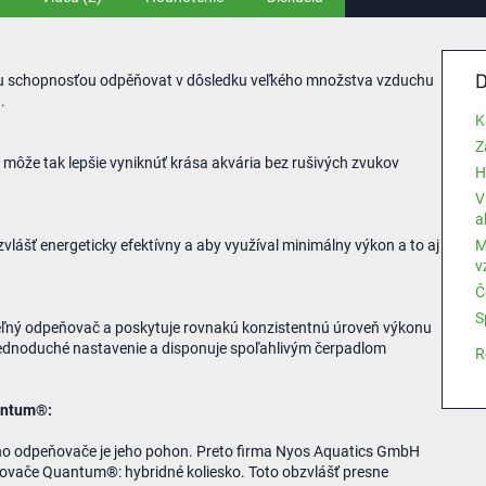
D
 schopnosťou odpěňovat v dôsledku veľkého množstva vzduchu
.
K
Z
 môže tak lepšie vyniknúť krása akvária bez rušivých zvukov
H
V
a
ášť energeticky efektívny a aby využíval minimálny výkon a to aj
M
v
Č
S
ľný odpeňovač a poskytuje rovnakú konzistentnú úroveň výkonu
jednoduché nastavenie a disponuje spoľahlivým čerpadlom
R
antum®:
o odpeňovače je jeho pohon. Preto firma Nyos Aquatics GmbH
ovače Quantum®: hybridné koliesko. Toto obzvlášť presne