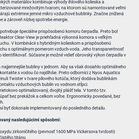
hkých materiálov kombinuje výhody ihlového kolieska a
akterizované mrežovitým tvarom, na ktorom sú namontované veľmi
ytvárajú extrémne jemné mikro vzduchové bublinky. Značne znížená
e a zároveň nízkej spotrebe energie.
o potrebuje špeciálne prispôsobenú komoru čerpadla. Preto bol
Reaktor Clear-View je priehľadná výkonná komora s veľkým
duchu. V kombinácii s hybridným kolieskom a prispôsobenú
duchu s optimálnym pomerom vzduch-voda. Jeho transparentnosť
o identifikovať. Súčasne je možné vidieť obrovský výkon čerpadla v
najjemnejšie bubliny v jednom. Aby sa však dosiahlo optimálneho
kontakte s vodou čo najdlhšie. Preto odborníci z Nyos Aquatics
uli Twister v tvare pílového kotúča, ktorý dodáva bublinkám
 kontaktu vzduchových bublín vo vodnom stĺpci.
rietokovo optimalizovaný, dvojitý plášť tela. V tomto tzv.
úpať bez prekážok a celkom voľne. Ergonomicky povedané, bez
ch.
usí byť dokonale implementovaný do posledného detailu.
ovaný nasledujúcimi spôsobmi:
xydu zirkoničitého (pevnosť 1600 MPa Vickersova tvrdosti)
čistého titánu