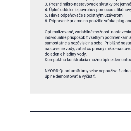
3. Presné mikro-nastavovacie skrutky pre jemné
4. Úplné oddelenie povrchov pomocou silikónov
5. Hlava odpeňovače s poistným uzáverom
6. Pripravené priamo na použitie vďaka plug-an
Optimalizované, variabilné možnosti nastaven
individuálne prispôsobiť všetkým podmienkam 
samostatne a nezávisle na sebe. Približné nast
nastavenie vody, zatiaľ čo presný mikro-nastav
doladenie hladiny vody.
Kompaktná konštrukcia možno úplne demontovať 
NYOS® Quantum® úmyselne nepoužíva žiadna e
úplne demontovať a vyčistiť.