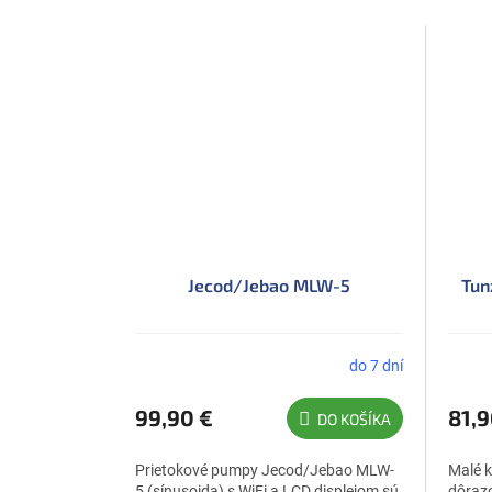
Jecod/Jebao MLW-5
Tun
do 7 dní
99,90 €
81,9
DO KOŠÍKA
Prietokové pumpy Jecod/Jebao MLW-
Malé 
5 (sínusoida) s WiFi a LCD displejom sú
dôrazo