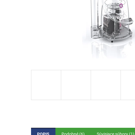
POPIS
Podobné (6)
Súvisiace súbory (1)