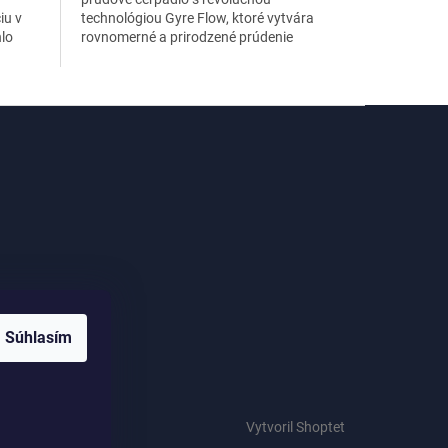
iu v
technológiou Gyre Flow, ktoré vytvára
hlo
rovnomerné a prirodzené prúdenie
vody v celom akváriu. Ideálne pre
morské...
me
Súhlasím
Vytvoril Shoptet