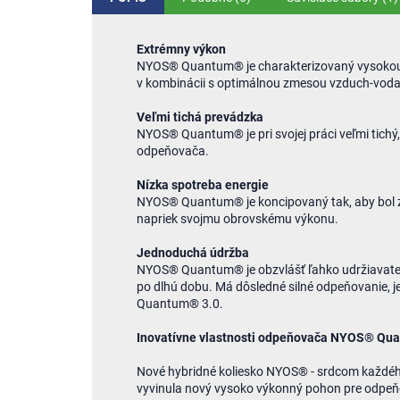
Extrémny výkon
NYOS® Quantum® je charakterizovaný vysokou
v kombinácii s optimálnou zmesou vzduch-voda
Veľmi tichá prevádzka
NYOS® Quantum® je pri svojej práci veľmi tichý,
odpeňovača.
Nízka spotreba energie
NYOS® Quantum® je koncipovaný tak, aby bol zvl
napriek svojmu obrovskému výkonu.
Jednoduchá údržba
NYOS® Quantum® je obzvlášť ľahko udržiavate
po dlhú dobu. Má dôsledné silné odpeňovanie, 
Quantum® 3.0.
Inovatívne vlastnosti odpeňovača NYOS® Qu
Nové hybridné koliesko NYOS® - srdcom každéh
vyvinula nový vysoko výkonný pohon pre odpeň