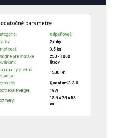
odatočné parametre
ategória
:
Odpeňovač
áruka
:
2 roky
motnosť
:
3.5 kg
hodné pre morské
250 - 1000
kvárium
:
litrov
aximálny prietok
1500 l/h
zduchu
:
erpadlo
:
Quantum® 3.0
potreba energie
:
18W
18,5 × 25 × 53
ozmery
:
cm