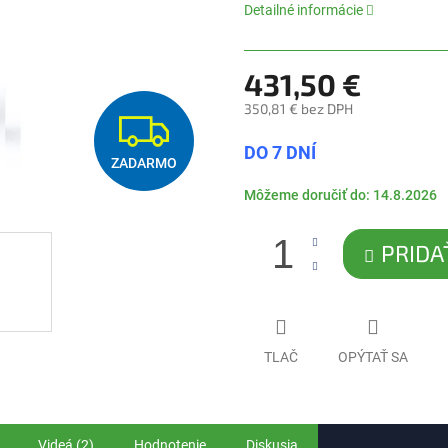
0,0
Detailné informácie
z
5
hviezdičiek.
431,50 €
350,81 € bez DPH
Z
Jednotková
DO 7 DNÍ
cena:
ZADARMO
A
Môžeme doručiť do:
14.8.2026
D
PRIDA
A
R
TLAČ
OPÝTAŤ SA
M
O
Videá (2)
Hodnotenie
Diskusia