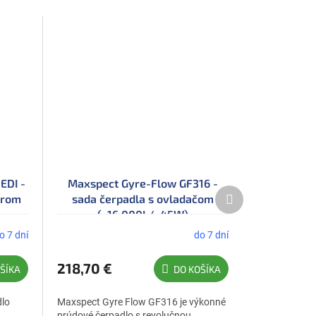
EDI -
Maxspect Gyre-Flow GF316 -
Ďalší
erom
sada čerpadla s ovladačom
produkt
(~16.000L/~45W)
o 7 dní
do 7 dní
218,70 €
ŠÍKA
DO KOŠÍKA
dlo
Maxspect Gyre Flow GF316 je výkonné
prúdové čerpadlo s revolučnou