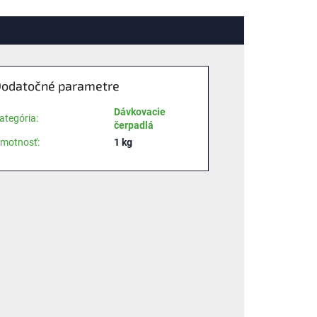
odatočné parametre
Dávkovacie
ategória
:
čerpadlá
motnosť
:
1 kg