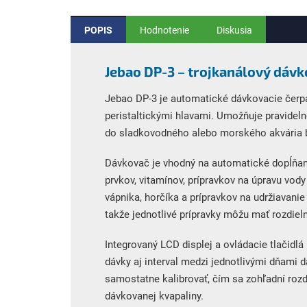
POPIS
Hodnotenie
Diskusia
Jebao DP-3 – trojkanálový dáv
Jebao DP-3 je automatické dávkovacie čer
peristaltickými hlavami. Umožňuje pravidel
do sladkovodného alebo morského akvária 
Dávkovač je vhodný na automatické dopĺňanie
prvkov, vitamínov, prípravkov na úpravu vod
vápnika, horčíka a prípravkov na udržiavanie 
takže jednotlivé prípravky môžu mať rozdiel
Integrovaný LCD displej a ovládacie tlačidl
dávky aj interval medzi jednotlivými dňami
samostatne kalibrovať, čím sa zohľadní rozdi
dávkovanej kvapaliny.