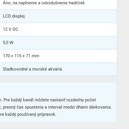
Áno, na naplnenie a odvzdušnenie hadičiek
LCD displej
12 V DC
5,5 W
170 × 115 × 71 mm
Sladkovodné a morské akváriá
. Pre každý kanál môžete nastaviť rozdielny počet
, presný čas spustenia a interval medzi dňami dávkovania.
pre každý používaný prípravok.