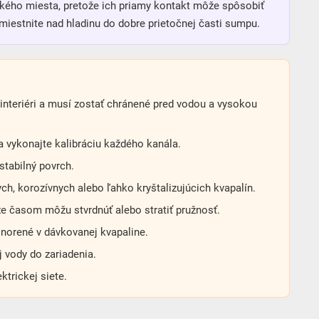
kého miesta, pretože ich priamy kontakt môže spôsobiť
miestnite nad hladinu do dobre prietočnej časti sumpu.
v interiéri a musí zostať chránené pred vodou a vysokou
a vykonajte kalibráciu každého kanála.
tabilný povrch.
h, korozívnych alebo ľahko kryštalizujúcich kvapalín.
že časom môžu stvrdnúť alebo stratiť pružnosť.
norené v dávkovanej kvapaline.
 vody do zariadenia.
trickej siete.