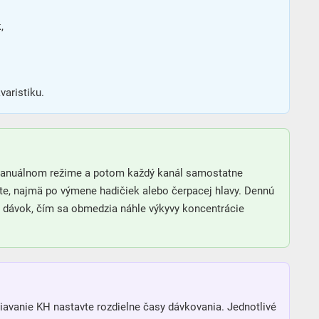
,
aristiku.
v manuálnom režime a potom každý kanál samostatne
ujte, najmä po výmene hadičiek alebo čerpacej hlavy. Dennú
h dávok, čím sa obmedzia náhle výkyvy koncentrácie
žiavanie KH nastavte rozdielne časy dávkovania. Jednotlivé