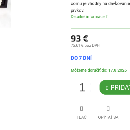
čomu je vhodný na dávkovanie h
5
hviezdičiek.
prvkov.
Detailné informácie
93 €
75,61 € bez DPH
Jednotková
DO 7 DNÍ
cena:
Môžeme doručiť do:
17.8.2026
PRIDA
TLAČ
OPÝTAŤ SA