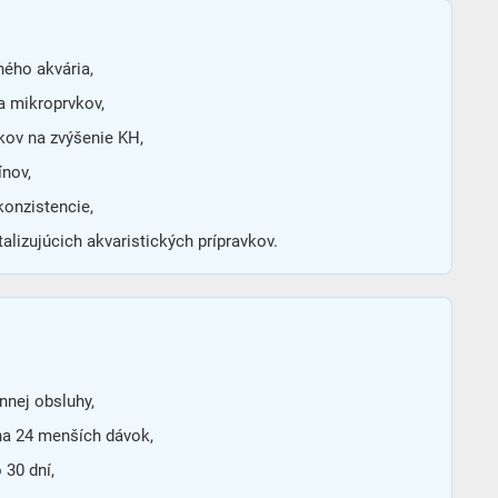
ného akvária,
a mikroprvkov,
vkov na zvýšenie KH,
ínov,
konzistencie,
alizujúcich akvaristických prípravkov.
nej obsluhy,
na 24 menších dávok,
 30 dní,