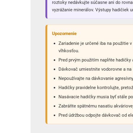
roztoky nedávkujte súčasne ani do rovna
vyzrážanie minerálov. Výstupy hadičiek u
Upozornenie
Zariadenie je určené iba na použitie 
vlhkosťou.
Pred prvým použitím naplňte hadičky 
Dávkovač umiestnite vodorovne a na s
Nepoužívajte na dávkovanie agresívnyc
Hadičky pravidelne kontrolujte, preto
Nasávacie hadičky musia byť stále po
Zabráňte spätnému nasatiu akváriovej
Pred údržbou odpojte dávkovač od elek