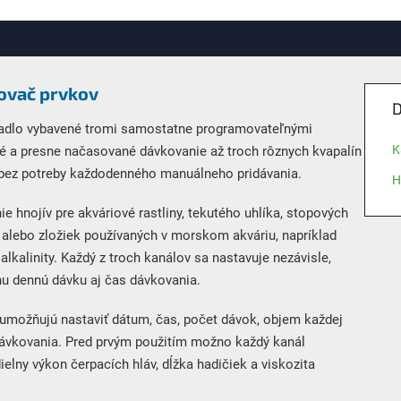
kovač prvkov
D
padlo vybavené tromi samostatne programovateľnými
K
né a presne načasované dávkovanie až troch rôznych kvapalín
bez potreby každodenného manuálneho pridávania.
H
 hnojív pre akváriové rastliny, tekutého uhlíka, stopových
y alebo zložiek používaných v morskom akváriu, napríklad
alkalinity. Každý z troch kanálov sa nastavuje nezávisle,
nu dennú dávku aj čas dávkovania.
á umožňujú nastaviť dátum, čas, počet dávok, objem každej
 dávkovania. Pred prvým použitím možno každý kanál
elny výkon čerpacích hláv, dĺžka hadičiek a viskozita