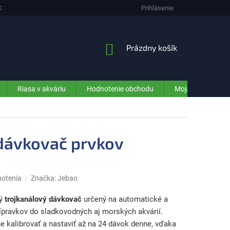
CHRANA OSOBNÝCH ÚDAJOV (GDPR) - INFORMÁCIE PRE ZÁKAZNÍKOV E-SHO
Prihlásenie
NÁKUPNÝ
Prázdny košík
KOŠÍK
Riasa v akváriu
Hodnotenie obchodu
Moja objednávka
 dávkovač prvkov
notenia
Značka:
Jebao
ý
trojkanálový dávkovač
určený na automatické a
ípravkov do sladkovodných aj morských akvárií.
kalibrovať a nastaviť až na 24 dávok denne, vďaka