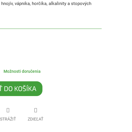
nojív, vápnika, horčíka, alkalinity a stopových
Možnosti doručenia
Ť DO KOŠÍKA
STRÁŽIŤ
ZDIEĽAŤ