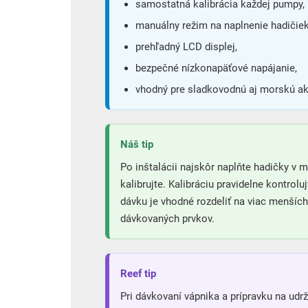
samostatná kalibrácia každej pumpy,
manuálny režim na naplnenie hadičiek
prehľadný LCD displej,
bezpečné nízkonapäťové napájanie,
vhodný pre sladkovodnú aj morskú akv
Náš tip
Po inštalácii najskôr naplňte hadičky 
kalibrujte. Kalibráciu pravidelne kontrol
dávku je vhodné rozdeliť na viac menšíc
dávkovaných prvkov.
Reef tip
Pri dávkovaní vápnika a prípravku na udr