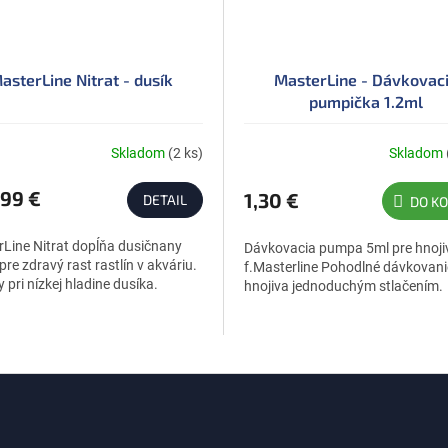
asterLine Nitrat - dusík
MasterLine - Dávkovac
pumpička 1.2ml
Skladom
(2 ks)
Skladom
erné
tenie
ktu
99 €
1,30 €
DETAIL
DO KO
Line Nitrat dopĺňa dusičnany
Dávkovacia pumpa 5ml pre hnoji
pre zdravý rast rastlín v akváriu.
f.Masterline Pohodlné dávkovani
y pri nízkej hladine dusíka.
hnojiva jednoduchým stlačením.
čiek.