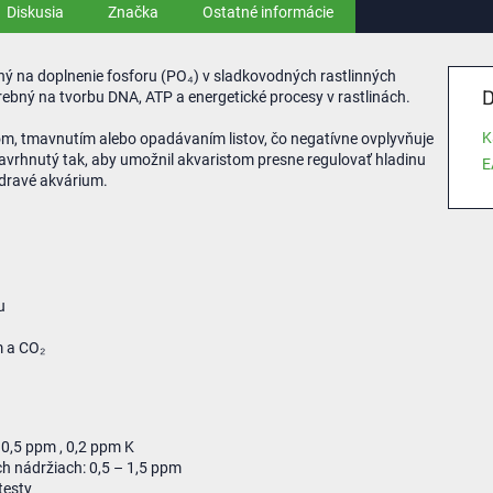
Diskusia
Značka
Ostatné informácie
ený na doplnenie fosforu (PO₄) v sladkovodných rastlinných
D
rebný na tvorbu DNA, ATP a energetické procesy v rastlinách.
K
stom, tmavnutím alebo opadávaním listov, čo negatívne ovplyvňuje
e navrhnutý tak, aby umožnil akvaristom presne regulovať hladinu
E
zdravé akvárium.
u
m a CO₂
o
0,5 ppm , 0,2 ppm K
h nádržiach: 0,5 – 1,5 ppm
testy