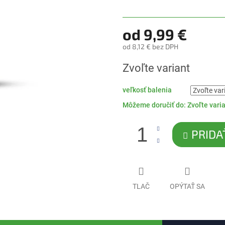
5
hviezdičiek.
od
9,99 €
od
8,12 €
bez DPH
Jednotková
Zvoľte variant
cena:
veľkosť balenia
Môžeme doručiť do:
Zvoľte vari
PRIDA
TLAČ
OPÝTAŤ SA