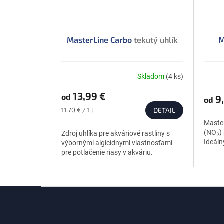
MasterLine Carbo
tekutý uhlík
M
Skladom
(4 ks)
Priemerné
Priem
hodnotenie
hodno
13,99 €
od
produktu
produ
9,
od
je
je
Jednotková
11,70 € / 1 l
DETAIL
4,7
5,0
cena:
Master
z
z
(NO₃) 
Zdroj uhlíka pre akváriové rastliny s
5
5
Ideáln
výbornými algicídnymi vlastnosťami
hviezdičiek.
hviezdi
pre potlačenie riasy v akváriu.
Z
á
p