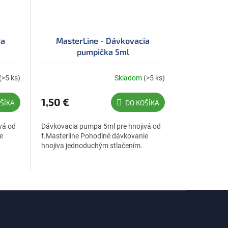
ia
MasterLine - Dávkovacia
pumpička 5ml
(>5 ks)
Skladom
(>5 ks)
1,50 €
ŠÍKA
DO KOŠÍKA
vá od
Dávkovacia pumpa 5ml pre hnojivá od
e
f.Masterline Pohodlné dávkovanie
hnojiva jednoduchým stlačením.