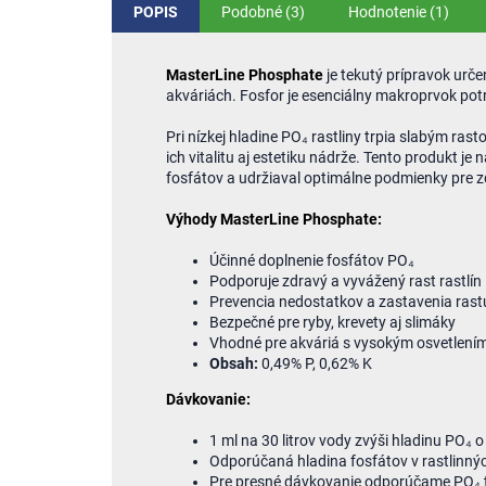
POPIS
Podobné (3)
Hodnotenie (1)
MasterLine Phosphate
je tekutý prípravok urč
akváriách. Fosfor je esenciálny makroprvok pot
Pri nízkej hladine PO₄ rastliny trpia slabým ra
ich vitalitu aj estetiku nádrže. Tento produkt j
fosfátov a udržiaval optimálne podmienky pre 
Výhody MasterLine Phosphate:
Účinné doplnenie fosfátov PO₄
Podporuje zdravý a vyvážený rast rastlín
Prevencia nedostatkov a zastavenia rast
Bezpečné pre ryby, krevety aj slimáky
Vhodné pre akváriá s vysokým osvetlení
Obsah:
0,49% P, 0,62% K
Dávkovanie:
1 ml na 30 litrov vody zvýši hladinu PO₄ 
Odporúčaná hladina fosfátov v rastlinnýc
Pre presné dávkovanie odporúčame PO₄ 