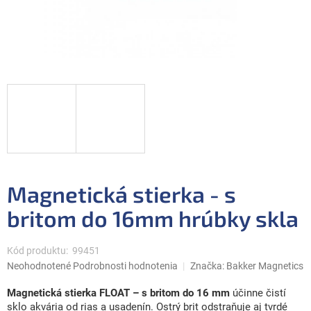
Magnetická stierka - s
britom do 16mm hrúbky skla
Kód produktu:
99451
Priemerné
Neohodnotené
Podrobnosti hodnotenia
Značka:
Bakker Magnetics
hodnotenie
produktu
Magnetická stierka FLOAT – s britom do 16 mm
účinne čistí
je
sklo akvária od rias a usadenín. Ostrý brit odstraňuje aj tvrdé