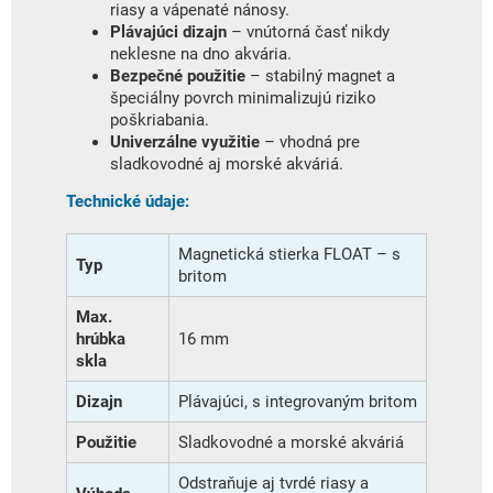
riasy a vápenaté nánosy.
Plávajúci dizajn
– vnútorná časť nikdy
neklesne na dno akvária.
Bezpečné použitie
– stabilný magnet a
špeciálny povrch minimalizujú riziko
poškriabania.
Univerzálne využitie
– vhodná pre
sladkovodné aj morské akváriá.
Technické údaje:
Magnetická stierka FLOAT – s
Typ
britom
Max.
hrúbka
16 mm
skla
Dizajn
Plávajúci, s integrovaným britom
Použitie
Sladkovodné a morské akváriá
Odstraňuje aj tvrdé riasy a