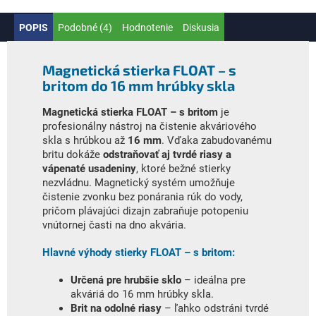
POPIS
Podobné (4)
Hodnotenie
Diskusia
Magnetická stierka FLOAT – s
britom do 16 mm hrúbky skla
Magnetická stierka FLOAT – s britom
je
profesionálny nástroj na čistenie akváriového
skla s hrúbkou až
16 mm
. Vďaka zabudovanému
britu dokáže
odstraňovať aj tvrdé riasy a
vápenaté usadeniny
, ktoré bežné stierky
nezvládnu. Magnetický systém umožňuje
čistenie zvonku bez ponárania rúk do vody,
pričom plávajúci dizajn zabraňuje potopeniu
vnútornej časti na dno akvária.
Hlavné výhody stierky FLOAT – s britom:
Určená pre hrubšie sklo
– ideálna pre
akváriá do 16 mm hrúbky skla.
Brit na odolné riasy
– ľahko odstráni tvrdé