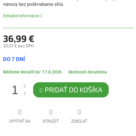
0,0
nánosy bez poškriabania skla.
z
5
Detailné informácie
hviezdičiek.
36,99 €
30,07 € bez DPH
Jednotková
DO 7 DNÍ
cena:
Môžeme doručiť do:
17.8.2026
Možnosti doručenia
PRIDAŤ DO KOŠÍKA
OPÝTAŤ SA
STRÁŽIŤ
ZDIEĽAŤ