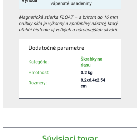
Výhoda
vápenaté usadeniny
Magnetická stierka FLOAT – s britom do 16 mm
hrúbky skla je výkonný a spoľahlivý nástroj, ktorý
uľahčí čistenie aj veľkých a náročnejších akvárií.
Dodatočné parametre
Škrabky na
Kategória
:
riasu
Hmotnosť
:
0.2 kg
8,2x6,4x2,54
Rozmery
:
cm
Súvisiaci tovar