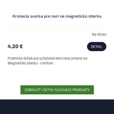
Krmiacia svorka pre nori na magnetickú stierku
Na dotaz
4,20 €
DETAIL
Praktický držiak pre uchytenie Nori riasy priamo na
Magnetickú stierku - s britom .
ZOBRAZIŤ VŠETKY SÚVISIACE PRODUKTY
Z
á
p