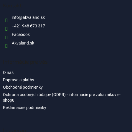
ä
Kontakt
t
i
info
@
akvaland.sk
e
+421 948 673 317
Facebook
Akvaland.sk
Informácie pre vás
O nás
Doprava a platby
Obchodné podmienky
Ochrana osobných údajov (GDPR) - informácie pre zákazníkov e-
shopu
Reklamačné podmienky
Instagram