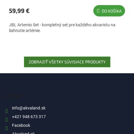
59,99 €
DO KOŠÍKA
JBL Artemio Set - kompletný set pre každého akvaristu na
liahnutie artémie.
ZOBRAZIŤ VŠETKY SÚVISIACE PRODUKTY
Z
á
p
ä
Kontakt
t
i
info
@
akvaland.sk
e
+421 948 673 317
Facebook
Akvaland.sk