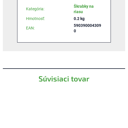
Škrabky na
Kategória
:
riasu
Hmotnosť
:
0.2 kg
590390004309
EAN
:
0
Súvisiaci tovar