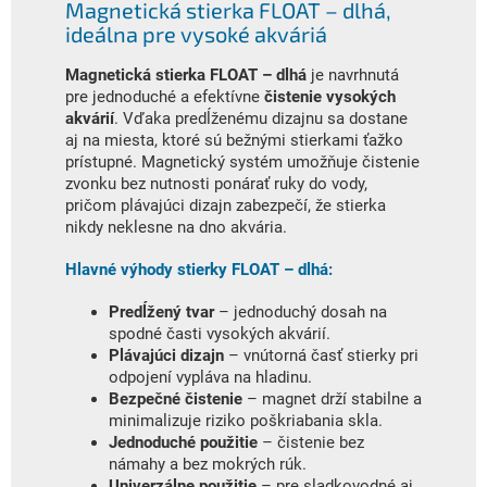
Magnetická stierka FLOAT – dlhá,
ideálna pre vysoké akváriá
Magnetická stierka FLOAT – dlhá
je navrhnutá
pre jednoduché a efektívne
čistenie vysokých
akvárií
. Vďaka predĺženému dizajnu sa dostane
aj na miesta, ktoré sú bežnými stierkami ťažko
prístupné. Magnetický systém umožňuje čistenie
zvonku bez nutnosti ponárať ruky do vody,
pričom plávajúci dizajn zabezpečí, že stierka
nikdy neklesne na dno akvária.
Hlavné výhody stierky FLOAT – dlhá:
Predĺžený tvar
– jednoduchý dosah na
spodné časti vysokých akvárií.
Plávajúci dizajn
– vnútorná časť stierky pri
odpojení vypláva na hladinu.
Bezpečné čistenie
– magnet drží stabilne a
minimalizuje riziko poškriabania skla.
Jednoduché použitie
– čistenie bez
námahy a bez mokrých rúk.
Univerzálne použitie
– pre sladkovodné aj