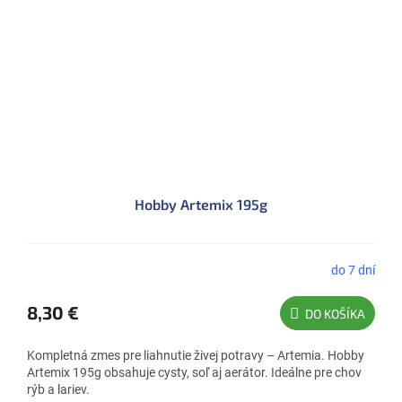
Hobby Artemix 195g
do 7 dní
8,30 €
DO KOŠÍKA
Kompletná zmes pre liahnutie živej potravy – Artemia. Hobby
Artemix 195g obsahuje cysty, soľ aj aerátor. Ideálne pre chov
rýb a lariev.