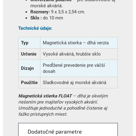
morské akváriá.
Rozmery:
9 x 3,5 x 2,54 cm.
Sklo :
do 10 mm
Technické údaje:
Typ
Magnetická stierka – dlhá verzia
Určenie
Vysoké akváriá, hrubšie sklo
Predĺžené prevedenie pre väčší
Dizajn
dosah
Použitie
Sladkovodné aj morské akváriá
Magnetická stierka FLOAT
– dlhá je skvelým
riešením pre majiteľov vysokých akvárií.
Umožňuje jednoduché a pohodlné čistenie aj
ťažko prístupných miest.
Dodatočné parametre