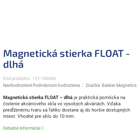
Magnetická stierka FLOAT -
dlhá
Kód produktu:
121-100480
Priemerné
Neohodnotené
Podrobnosti hodnotenia
Značka:
Bakker Magnetics
hodnotenie
produktu
Magnetická stierka FLOAT – dlhá
je praktická pomôcka na
je
čistenie akváriového skla vo vysokých akváriách. Vďaka
0,0
predĺženému tvaru sa ľahko dostane aj do horšie dostupných
z
miest. Vhodné pre sklo do 10 mm.
5
hviezdičiek.
Detailné informácie