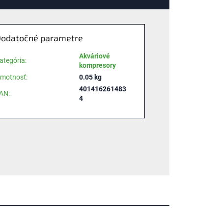
odatočné parametre
Akváriové
ategória
:
kompresory
motnosť
:
0.05 kg
401416261483
AN
:
4