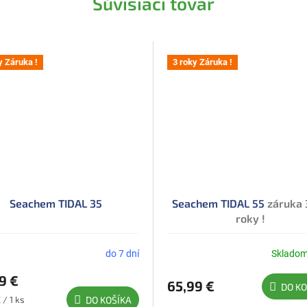
Súvisiaci tovar
y Záruka !
3 roky Záruka !
Seachem TIDAL 35
Seachem TIDAL 55
záruka 
roky !
do 7 dní
Sklado
Priemerné
hodnotenie
9 €
produktu
65,99 €
DO KO
je
ková
 / 1 ks
DO KOŠÍKA