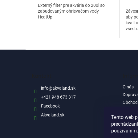
cena:
Externý filter pre akvária do 200l so
zabudovaným ohrievačom vody
Závesn
HeatUp.
aby po
kvalit
všest
použít
Z
á
p
ä
Kontakt
Infor
t
i
O nás
info
@
akvaland.sk
e
Doprava
+421 948 673 317
Obchod
Facebook
Ochrana
Akvaland.sk
informá
Tento web p
prechádzaní
Reklam
používaním.