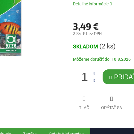
5
Detailné informácie
hviezdičiek.
3,49 €
2,84 € bez DPH
Jednotková
(2 ks)
SKLADOM
cena:
Môžeme doručiť do:
10.8.2026
PRIDA
TLAČ
OPÝTAŤ SA