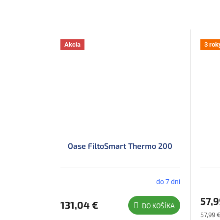
Akcia
3 rok
Oase FiltoSmart Thermo 200
do 7 dní
57,9
131,04 €
DO KOŠÍKA
Jednot
57,99 €