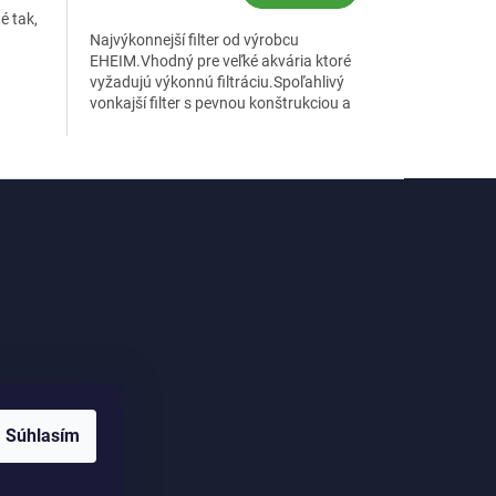
cena:
é tak,
Najvýkonnejší filter od výrobcu
EHEIM.Vhodný pre veľké akvária ktoré
vyžadujú výkonnú filtráciu.Spoľahlivý
1,2l
vonkajší filter s pevnou konštrukciou a
vysoko účinným čerpadlom.
me
Súhlasím