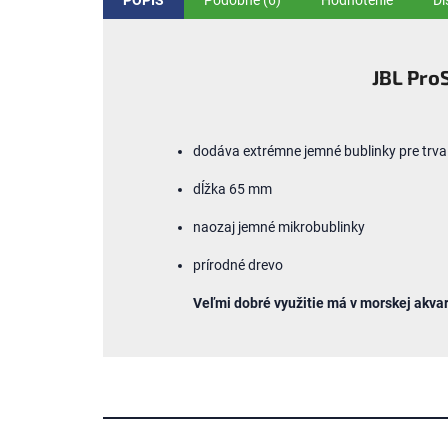
POPIS
Podobné (6)
Hodnotenie
Di
JBL Pro
dodáva extrémne jemné bublinky pre trva
dĺžka 65 mm
naozaj jemné mikrobublinky
prírodné drevo
Veľmi dobré využitie má v morskej akvar