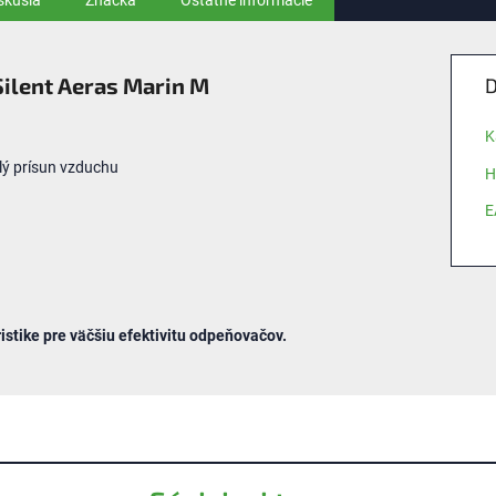
skusia
Značka
Ostatné informácie
Silent Aeras Marin M
D
K
lý prísun vzduchu
H
E
istike pre väčšiu efektivitu odpeňovačov.