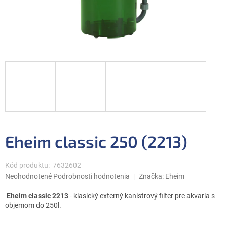
Eheim classic 250 (2213)
Kód produktu:
7632602
Priemerné
Neohodnotené
Podrobnosti hodnotenia
Značka:
Eheim
hodnotenie
produktu
Eheim classic 2213
- klasický externý kanistrový filter pre akvaria s
je
objemom do 250l.
0,0
z