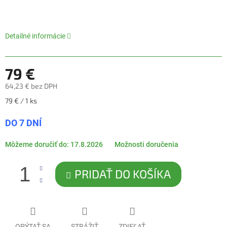
5
hviezdičiek.
Detailné informácie
79 €
64,23 € bez DPH
Jednotková
79 € / 1 ks
cena:
DO 7 DNÍ
Môžeme doručiť do:
17.8.2026
Možnosti doručenia
PRIDAŤ DO KOŠÍKA
OPÝTAŤ SA
STRÁŽIŤ
ZDIEĽAŤ