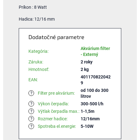
Príkon : 8 Watt
Hadica: 12/16 mm
Dodatočné parametre
Akvárium filter
Kategória
:
- Externý
Záruka
:
2 roky
Hmotnosť
:
2 kg
401170822042
EAN
:
9
od 100 do 300
?
Filter pre akvárium
:
litrov
?
Výkon čerpadla
:
300-500 l/h
?
Výtlak čerpadla max.
:
1-1,5m
?
Rozmer hadice
:
12/16mm
?
Spotreba el.energie
:
5-10W