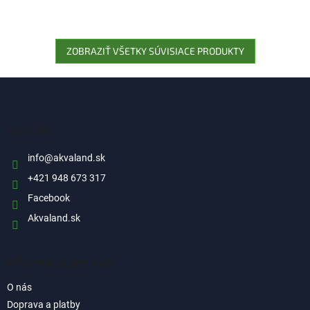
ZOBRAZIŤ VŠETKY SÚVISIACE PRODUKTY
Z
á
p
ä
Kontakt
t
i
info
@
akvaland.sk
e
+421 948 673 317
Facebook
Akvaland.sk
Informácie pre vás
O nás
Doprava a platby