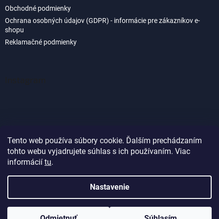
Obchodné podmienky
Ochrana osobných údajov (GDPR) - informácie pre zákazníkov e-
shopu
Reklamačné podmienky
Instagram
Tento web používa súbory cookie. Ďalším prechádzaním
tohto webu vyjadrujete súhlas s ich používaním. Viac
Sledovať na Instagrame
informácií
tu
.
Nastavenie
Vytvoril Shoptet
Odmietnuť
Súhlasím
Copyright 2026
Akvaland.sk
. Všetky práva vyhradené.