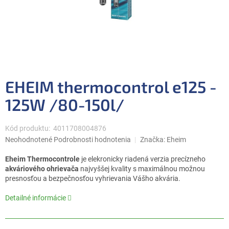
EHEIM thermocontrol e125 -
125W /80-150l/
Kód produktu:
4011708004876
Priemerné
Neohodnotené
Podrobnosti hodnotenia
Značka:
Eheim
hodnotenie
produktu
Eheim
Thermocontrol
e
je
elekronicky
riadená
verzia
precízneho
je
akváriového
ohrievača
najvyššej kvality
s
maximálnou
možnou
0,0
presnosťou
a
bezpečnosťou
vyhrievania
Vášho
akvária
.
z
5
Detailné informácie
hviezdičiek.