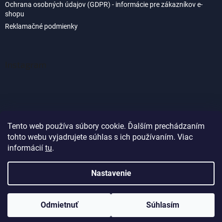
Ochrana osobných údajov (GDPR) - informácie pre zákazníkov e-
shopu
Reklamačné podmienky
Instagram
Tento web používa súbory cookie. Ďalším prechádzaním
tohto webu vyjadrujete súhlas s ich používaním. Viac
Sledovať na Instagrame
informácií
tu
.
Nastavenie
Vytvoril Shoptet
Odmietnuť
Súhlasím
Copyright 2026
Akvaland.sk
. Všetky práva vyhradené.