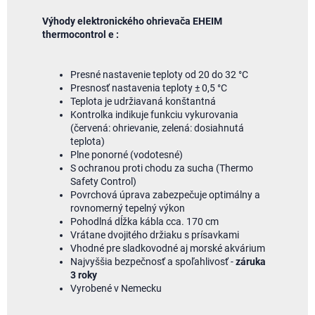
Výhody
elektronického
ohrievača
EHEIM
thermocontrol e
:
Presné
nastavenie teploty
od
20
do
32
°
C
Presnosť
nastavenia
teploty ±
0,5
°
C
Teplota
je udržiavaná
konštantná
Kontrolka
indikuje
funkciu
vykurovania
(
červená:
ohrievanie
,
zelená:
dosiahnutá
teplota
)
Plne
ponorné
(
vodotesné
)
S ochranou
proti
chodu
za
sucha
(
Thermo
Safety
Control
)
Povrchová
úprava zabezpečuje
optimálny
a
rovnomerný
tepelný
výkon
P
ohodlná
dĺžka kábla
cca
.
170
cm
Vrátane
dvojitého
držiaku
s
prísavkami
Vhodné
pre
sladkovodné aj morské akvárium
Najvyššia bezpečnosť
a
spoľahlivosť
-
záruka
3
roky
Vyrobené
v
Nemecku