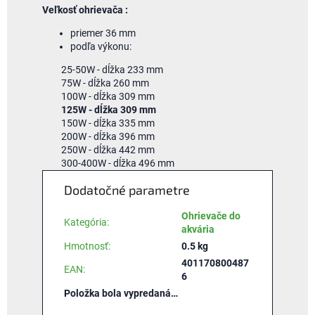
Veľkosť
ohrievača
:
priemer
36
mm
podľa výkonu
:
25-50W
-
dĺžka
233
mm
75W
-
dĺžka
260
mm
100W
-
dĺžka
309
mm
125W
-
dĺžka
309
mm
150W
-
dĺžka
335
mm
200W
-
dĺžka
396
mm
250W
-
dĺžka
442
mm
300-400W
-
dĺžka
496
mm
Dodatočné parametre
Ohrievače do
Kategória
:
akvária
Hmotnosť
:
0.5 kg
401170800487
EAN
:
6
Položka bola vypredaná…