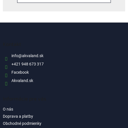
Z
á
p
ä
Kontakt
t
i
info
@
akvaland.sk
e
+421 948 673 317
Facebook
Akvaland.sk
Informácie pre vás
O nás
Doprava a platby
Obchodné podmienky