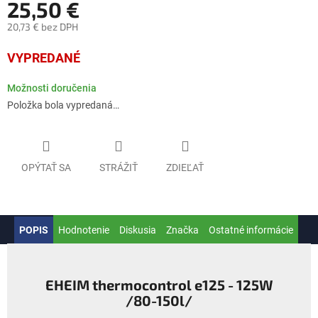
25,50 €
20,73 € bez DPH
Jednotková
VYPREDANÉ
cena:
Možnosti doručenia
Položka bola vypredaná…
OPÝTAŤ SA
STRÁŽIŤ
ZDIEĽAŤ
POPIS
Hodnotenie
Diskusia
Značka
Ostatné informácie
EHEIM thermocontrol e125 - 125W
/80-150l/