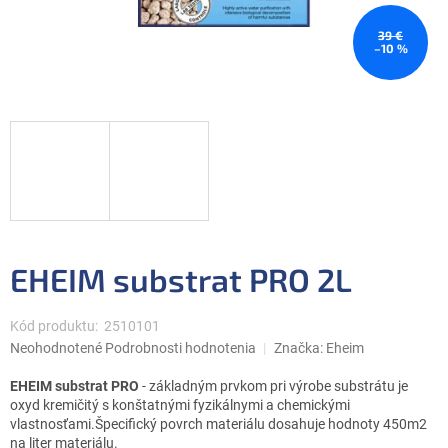
39 €
–10 %
EHEIM substrat PRO 2L
Kód produktu:
2510101
Priemerné
Neohodnotené
Podrobnosti hodnotenia
Značka:
Eheim
hodnotenie
produktu
EHEIM substrat PRO
- základným prvkom pri výrobe substrátu je
je
oxyd kremičitý s konštatnými fyzikálnymi a chemickými
0,0
vlastnosťami.Špecifický povrch materiálu dosahuje hodnoty 450m2
z
na liter materiálu.