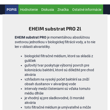
POPIS
Hodnotenie
Diskusia
Značka
Ostatné informácie
EHEIM substrat PRO 2l
EHEIM substrat PRO
je momentálnou absolútnou
svetovou jednotkou v biologickej filtrácii vody, a to nie
len v oblasti akvaristiky.
biologické filtračné médium, ktoré sa skladá z
guličiek
guľovitý tvar poskytuje výborný povrch pre
kolonizáciu baktérií, ktoré sú dôležité pre chod
akvária
vzhľadom na vysoký počet baktérií sa zníží
obsah dusitanov v akvaríjnej vode
intervaly medzi čisteniami sú vďaka tomuto
médiu dlhšie
je vhodný aj pre sladkovodné, či morské
akvária
toto filtračné médium je umývateľné a môže