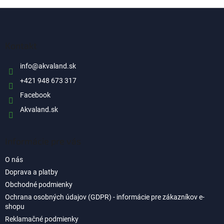
Z
á
p
ä
Kontakt
t
i
info
@
akvaland.sk
e
+421 948 673 317
Facebook
Akvaland.sk
Informácie pre vás
O nás
Doprava a platby
Obchodné podmienky
Ochrana osobných údajov (GDPR) - informácie pre zákazníkov e-
shopu
Reklamačné podmienky