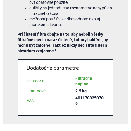
byť opätovne použité
guličky sa jednoducho rovnomerne nasypú do
filtračného koša.
možnosť použiť v sladkovodnom ako aj
morskom akváriu.
Pri čistení filtra dbajte na to, aby neboli všetky
filtračné média naraz čistené, kultúry baktérii, by
mohli byť zničené. Taktiež nikdy nečistite filter a
akvárium vzájomne !
Dodatočné parametre
Filtračné
Kategória
:
náplne
Hmotnosť
:
2.5 kg
401170825070
EAN
:
9