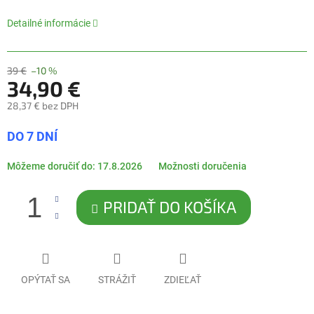
5
hviezdičiek.
Detailné informácie
39 €
–10 %
34,90 €
28,37 € bez DPH
Jednotková
DO 7 DNÍ
cena:
Môžeme doručiť do:
17.8.2026
Možnosti doručenia
PRIDAŤ DO KOŠÍKA
OPÝTAŤ SA
STRÁŽIŤ
ZDIEĽAŤ