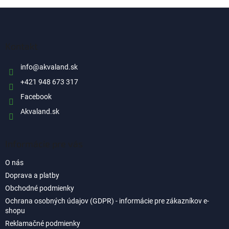
Z
á
p
ä
Kontakt
t
i
info
@
akvaland.sk
e
+421 948 673 317
Facebook
Akvaland.sk
Informácie pre vás
O nás
Doprava a platby
Obchodné podmienky
Ochrana osobných údajov (GDPR) - informácie pre zákazníkov e-
shopu
Reklamačné podmienky