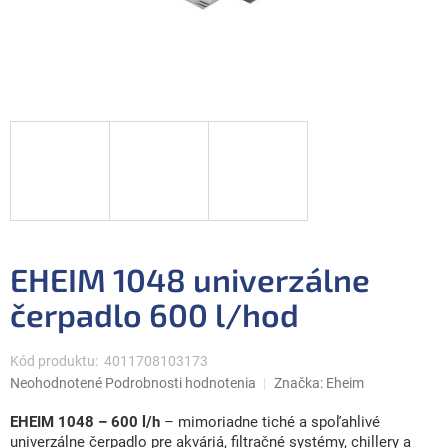
EHEIM 1048 univerzálne
čerpadlo 600 l/hod
Kód produktu:
4011708103173
Priemerné
Neohodnotené
Podrobnosti hodnotenia
Značka:
Eheim
hodnotenie
produktu
EHEIM 1048 – 600 l/h
– mimoriadne tiché a spoľahlivé
je
univerzálne čerpadlo pre akváriá, filtračné systémy, chillery a