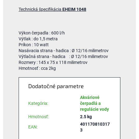
Technická špecifikácia
EHEIM 1048
Výkon čerpadla : 600 l/h
Výtlak : do 1,5 metra
Príkon : 10 watt
Nasávacia strana - hadica : Ø 12/16 milimetrov
Výtlačná strana - hadica : Ø 12/16 milimetrov
Rozmery : 145 x 75 x 118 milimetrov
Hmotnosť : cca 2kg
Dodatočné parametre
Akváriové
Kategória
:
čerpadlá a
regulácie vody
Hmotnosť
:
2.5 kg
401170810317
EAN
:
3