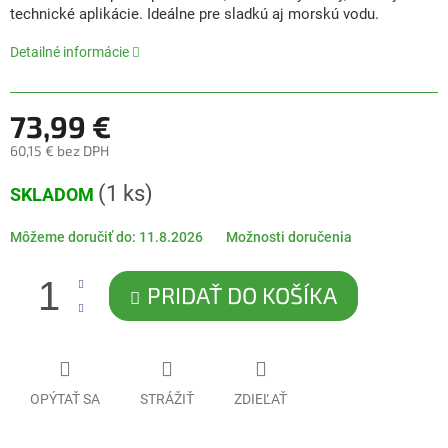
0,0
technické aplikácie. Ideálne pre sladkú aj morskú vodu.
z
5
Detailné informácie
hviezdičiek.
73,99 €
60,15 € bez DPH
Jednotková
(1 ks)
SKLADOM
cena:
Môžeme doručiť do:
11.8.2026
Možnosti doručenia
PRIDAŤ DO KOŠÍKA
OPÝTAŤ SA
STRÁŽIŤ
ZDIEĽAŤ