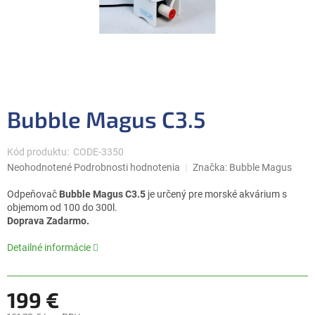
Bubble Magus C3.5
Kód produktu:
CODE-3350
Priemerné
Neohodnotené
Podrobnosti hodnotenia
Značka:
Bubble Magus
hodnotenie
produktu
Odpeňovač
Bubble Magus C3.5
je určený pre morské akvárium s
je
objemom od 100 do 300l.
0,0
Doprava Zadarmo.
z
5
Detailné informácie
hviezdičiek.
199 €