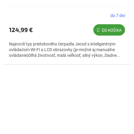
do 7 dní
124,99 €
DO KOŠÍKA
Najnovší typ prietokového čerpadla Jecod s inteligentným
ovládačom WI-FI a LCD obrazovky (je možné aj manuálne
ovládanie)Dlhá životnosť, malá veľkosť, silný výkon, žiadne...