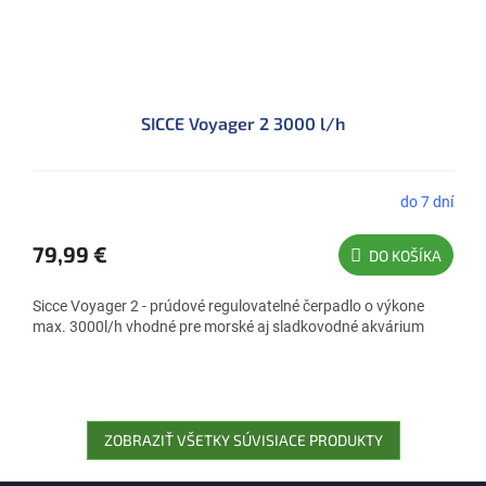
SICCE Voyager 2 3000 l/h
do 7 dní
79,99 €
DO KOŠÍKA
Sicce Voyager 2 - prúdové regulovatelné čerpadlo o výkone
max. 3000l/h vhodné pre morské aj sladkovodné akvárium
ZOBRAZIŤ VŠETKY SÚVISIACE PRODUKTY