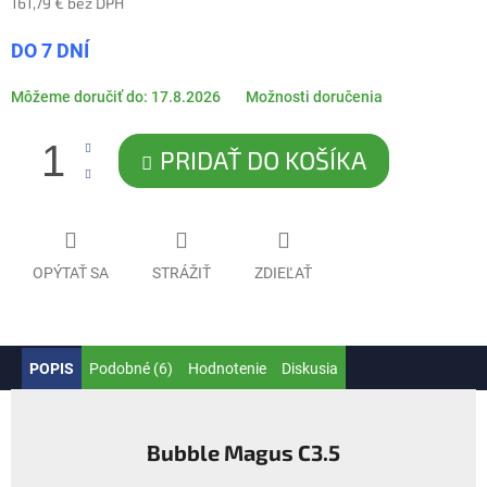
161,79 € bez DPH
Jednotková
DO 7 DNÍ
cena:
Môžeme doručiť do:
17.8.2026
Možnosti doručenia
PRIDAŤ DO KOŠÍKA
OPÝTAŤ SA
STRÁŽIŤ
ZDIEĽAŤ
POPIS
Podobné (6)
Hodnotenie
Diskusia
Bubble Magus C3.5