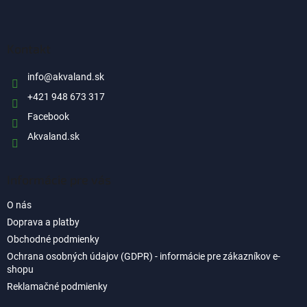
Z
á
p
ä
Kontakt
t
i
info
@
akvaland.sk
e
+421 948 673 317
Facebook
Akvaland.sk
Informácie pre vás
O nás
Doprava a platby
Obchodné podmienky
Ochrana osobných údajov (GDPR) - informácie pre zákazníkov e-
shopu
Reklamačné podmienky