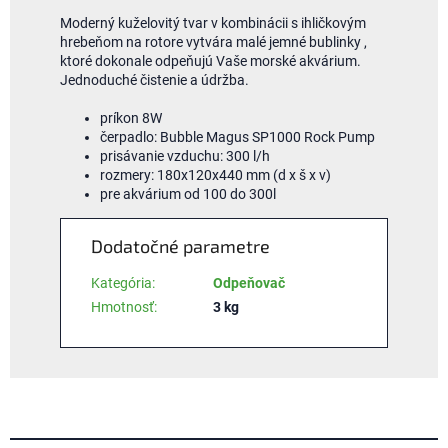
Moderný kuželovitý tvar v kombinácii s ihličkovým
hrebeňom na rotore vytvára malé jemné bublinky ,
ktoré dokonale odpeňujú Vaše morské akvárium.
Jednoduché čistenie a údržba.
príkon 8W
čerpadlo: Bubble Magus SP1000 Rock Pump
prisávanie vzduchu: 300 l/h
rozmery: 180x120x440 mm (d x š x v)
pre akvárium od 100 do 300l
Dodatočné parametre
Kategória
:
Odpeňovač
Hmotnosť
:
3 kg