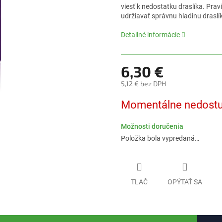
5
viesť k nedostatku draslíka. Pra
hviezdičiek.
udržiavať správnu hladinu draslík
Detailné informácie
6,30 €
5,12 € bez DPH
Jednotková
Momentálne nedost
cena:
Možnosti doručenia
Položka bola vypredaná…
TLAČ
OPÝTAŤ SA