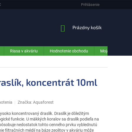
CHRANA OSOBNÝCH ÚDAJOV (GDPR) - INFORMÁCIE PRE ZÁKAZNÍKOV E-SHO
Prihlásenie
NÁKUPNÝ
Prázdny košík
KOŠÍK
Riasa v akváriu
Hodnotenie obchodu
Moja objednávka
raslík, koncentrát 10ml
notenia
Značka:
Aquaforest
ysoko koncentrovaný draslík. Draslík je dôležitým
cké funkcie. U mäkkých koralov sa draslík podieľa na
 spôsobuje nedostatok tohto cenného prvku vyblednutú
ie filtračných médií na báze zeolitov v akváriu môže