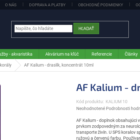
O NÁS
DOPRAVA A PLATBY
OBCHODNÉ PODMIENKY
O
HĽADAŤ
užby - akvaristika
Akvárium na kľúč
Referencie
Články
korály
AF Kalium - draslík, koncentrát 10ml
AF Kalium - d
Kód produktu:
KALIUM 10
Priemerné
Neohodnotené
Podrobnosti hod
hodnotenie
produktu
AF Kalium - doplnok obsahujúci v
je
prvkom zodpovedným za neurologi
0,0
transporte živín. U SPS koralov
z
ružovú a červenú farbu. Používan