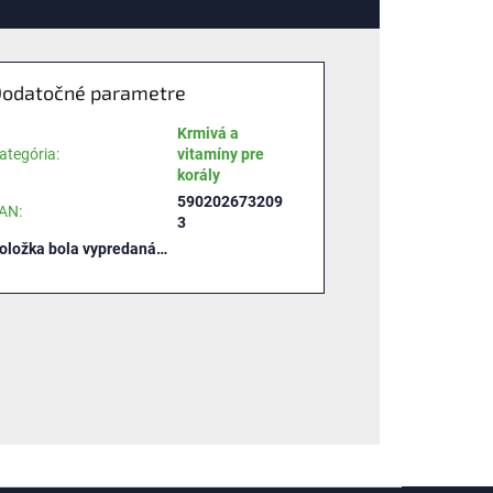
odatočné parametre
Krmivá a
ategória
:
vitamíny pre
korály
590202673209
AN
:
3
oložka bola vypredaná…