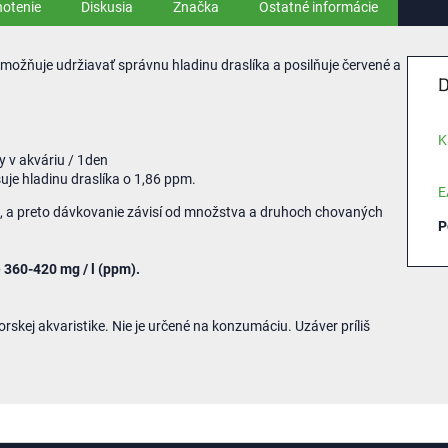
otenie
Diskusia
Značka
Ostatné informácie
možňuje udržiavať správnu hladinu draslíka a posilňuje červené a
D
K
y v akváriu / 1den
šuje hladinu draslíka o 1,86 ppm.
E
iné, a preto dávkovanie závisí od množstva a druhoch chovaných
P
 360-420 mg / l (ppm).
skej akvaristike. Nie je určené na konzumáciu. Uzáver príliš