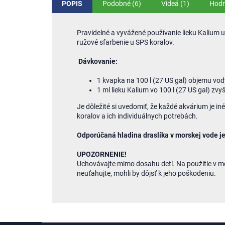
POPIS
Podobné (6)
Videá (1)
Hodn
Pravidelné a vyvážené používanie lieku Kalium u
ružové sfarbenie u SPS koralov.
Dávkovanie:
1 kvapka na 100 l (27 US gal) objemu vod
1 ml lieku Kalium vo 100 l (27 US gal) zvy
Je dôležité si uvedomiť, že každé akvárium je 
koralov a ich individuálnych potrebách.
Odporúčaná hladina draslíka v morskej vode je
UPOZORNENIE!
Uchovávajte mimo dosahu detí. Na použitie v mor
neuťahujte, mohli by dôjsť k jeho poškodeniu.