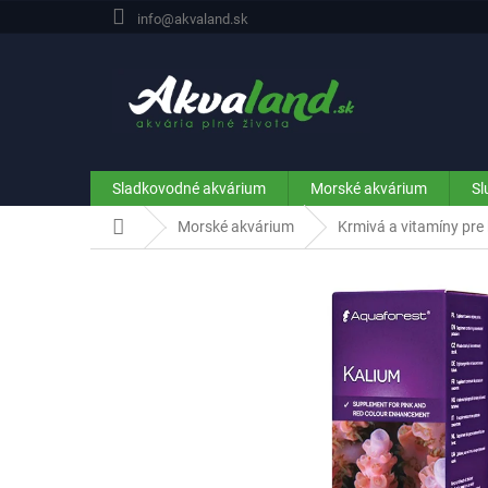
Prejsť
info@akvaland.sk
na
obsah
Sladkovodné akvárium
Morské akvárium
Sl
Domov
Morské akvárium
Krmivá a vitamíny pre 