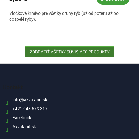
Vločkové krmivo pre všetky druhy rýb (už od poteru až po
dospelé ryby).
ZOBRAZIŤ VŠETKY SÚVISIACE PRODUKTY
Z
á
p
ä
Kontakt
t
i
info
@
akvaland.sk
e
+421 948 673 317
Facebook
Akvaland.sk