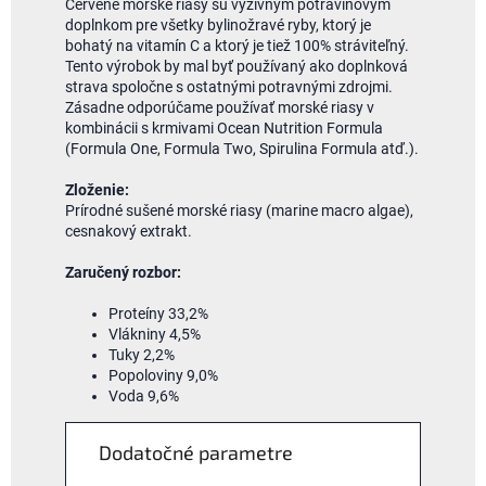
Červené morské riasy sú výživným potravinovým
doplnkom pre všetky bylinožravé ryby, ktorý je
bohatý na vitamín C a ktorý je tiež 100% stráviteľný.
Tento výrobok by mal byť používaný ako doplnková
strava spoločne s ostatnými potravnými zdrojmi.
Zásadne odporúčame používať morské riasy v
kombinácii s krmivami Ocean Nutrition Formula
(Formula One, Formula Two, Spirulina Formula atď.).
Zloženie:
Prírodné sušené morské riasy (marine macro algae),
cesnakový extrakt.
Zaručený rozbor:
Proteíny 33,2%
Vlákniny 4,5%
Tuky 2,2%
Popoloviny 9,0%
Voda 9,6%
Dodatočné parametre