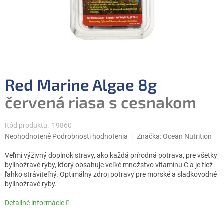
Red Marine Algae 8g
červená riasa s cesnakom
Kód produktu:
19860
Priemerné
Neohodnotené
Podrobnosti hodnotenia
Značka:
Ocean Nutrition
hodnotenie
produktu
Veľmi výživný doplnok stravy, ako každá prírodná potrava, pre všetky
je
bylinožravé ryby, ktorý obsahuje veľké množstvo vitamínu C a je tiež
0,0
ľahko stráviteľný. Optimálny zdroj potravy pre morské a sladkovodné
z
bylinožravé ryby.
5
hviezdičiek.
Detailné informácie