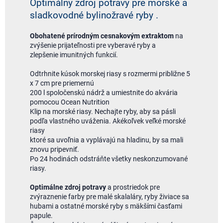
Optimálny zdroj potravy pre morské a
sladkovodné bylinožravé ryby .
Obohatené prírodným cesnakovým extraktom
na
zvýšenie prijateľnosti pre vyberavé ryby a
zlepšenie imunitných funkcií.
Odtrhnite kúsok morskej riasy s rozmermi približne 5
x 7 cm pre priemernú
200 l spoločenskú nádrž a umiestnite do akvária
pomocou Ocean Nutrition
Klip na morské riasy. Nechajte ryby, aby sa pásli
podľa vlastného uváženia. Akékoľvek veľké morské
riasy
ktoré sa uvoľnia a vyplávajú na hladinu, by sa mali
znovu pripevniť.
Po 24 hodinách odstráňte všetky neskonzumované
riasy.
Optimálne zdroj potravy
a prostriedok pre
zvýraznenie farby pre malé skalaláry, ryby živiace sa
hubami a ostatné morské ryby s mäkšími časťami
papule.