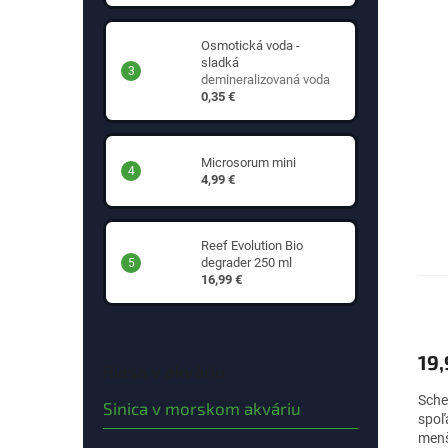
syst
Osmotická voda -
sladká
demineralizovaná voda
0,35 €
Microsorum mini
4,99 €
Reef Evolution Bio
degrader 250 ml
16,99 €
19
Riasa v akváriu
Sche
Sinica v morskom akváriu
spoľ
menš