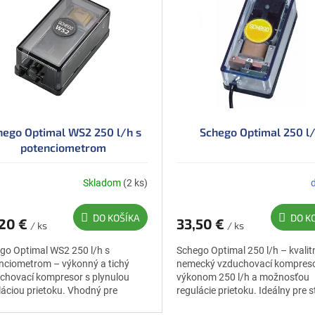
hego Optimal WS2 250 l/h s
Schego Optimal 250 l
potenciometrom
Skladom
(2 ks)
DO KOŠÍKA
DO K
,20 €
33,50 €
/ ks
/ ks
go Optimal WS2 250 l/h s
Schego Optimal 250 l/h – kvalit
nciometrom – výkonný a tichý
nemecký vzduchovací kompreso
chovací kompresor s plynulou
výkonom 250 l/h a možnosťou
láciou prietoku. Vhodný pre
regulácie prietoku. Ideálny pre 
né až väčšie akváriá a biofiltračné
veľké akváriá a sump systémy.