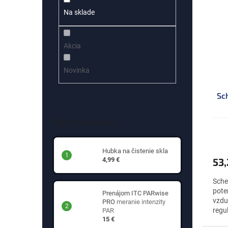
p
e
Na sklade
i
p
s
r
p
o
Akcia
r
d
o
u
d
k
Novinka
u
t
k
o
Sc
t
v
o
Top 5 produktov
v
Hubka na čistenie skla
53
4,99 €
Sche
pote
Prenájom ITC PARwise
vzdu
PRO
meranie intenzity
regu
PAR
15 €
stred