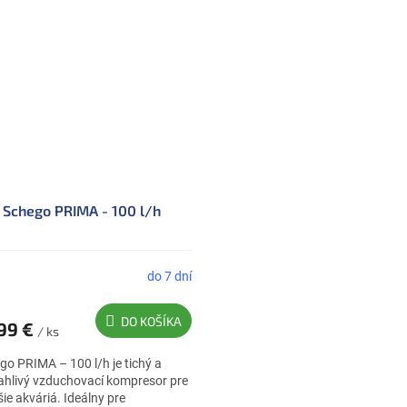
émy.
Schego PRIMA - 100 l/h
do 7 dní
DO KOŠÍKA
,99 €
/ ks
go PRIMA – 100 l/h je tichý a
ahlivý vzduchovací kompresor pre
ie akváriá. Ideálny pre