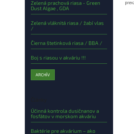
Zelená prachová riasa - Green
prev
Dust Algae , GDA
liah
Zelená vláknitá riasa / žabí vlas
/
Čierna štetinková riasa / BBA /
Boj s riasou v akváriu !!!
ARCHÍV
Články
Účinná kontrola dusičnanov a
fosfátov v morskom akváriu
Baktérie pre akvárium – ako