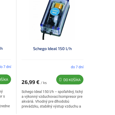
/h
Schego Ideal 150 l/h
do 7 dní
do 7 dní
OŠÍKA
DO KOŠÍKA
26,99 €
/ ks
ný
Schego Ideal 150 l/h – spoľahlivý, tichý
r s
a výkonný vzduchovací kompresor pre
akváriá. Vhodný pre dlhodobú
stredne
prevádzku, stabilný výstup vzduchu a
nízku spotrebu.