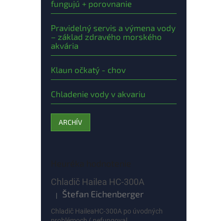
fungujú + porovnanie
Pravidelný servis a výmena vody
– základ zdravého morského
akvária
Klaun očkatý - chov
Chladenie vody v akvariu
ARCHÍV
Heuréka hodnotenie
Chladič Hailea HC-300A
Štefan Eichenberger
|
Hodnotenie produktu je 5 z 5 hviezdičiek.
Chladič HaileaHC-300A po úvodných
problémoch ( nefungoval...