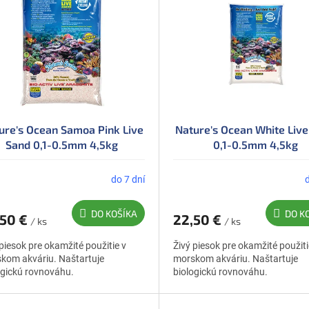
ure's Ocean Samoa Pink Live
Nature's Ocean White Liv
Sand 0,1-0.5mm 4,5kg
0,1-0.5mm 4,5kg
do 7 dní
DO KOŠÍKA
DO K
,50 €
22,50 €
/ ks
/ ks
 piesok pre okamžité použitie v
Živý piesok pre okamžité použiti
kom akváriu. Naštartuje
morskom akváriu. Naštartuje
ogickú rovnováhu.
biologickú rovnováhu.