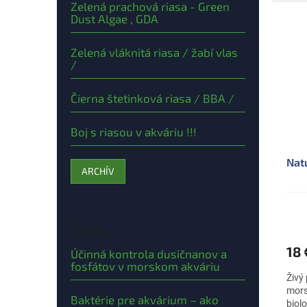
Zelená prachová riasa - Green
Dust Algae , GDA
Zelená vláknitá riasa / žabí vlas
/
Čierna štetinková riasa / BBA /
Boj s riasou v akváriu !!!
Nat
ARCHÍV
Články
18
Účinná kontrola dusičnanov a
fosfátov v morskom akváriu
Živý
mors
Baktérie pre akvárium – ako
biol