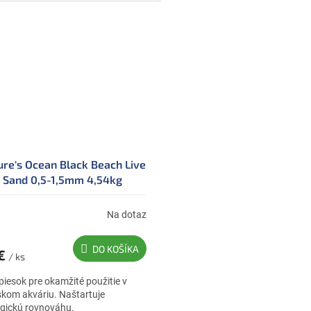
ure's Ocean Black Beach Live
Sand 0,5-1,5mm 4,54kg
Na dotaz
DO KOŠÍKA
 €
/ ks
 piesok pre okamžité použitie v
kom akváriu. Naštartuje
ogickú rovnováhu.