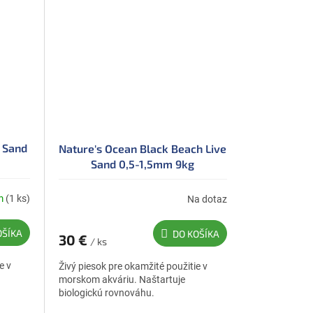
e Sand
Nature's Ocean Black Beach Live
Sand 0,5-1,5mm 9kg
m
(1 ks)
Na dotaz
OŠÍKA
DO KOŠÍKA
30 €
/ ks
e v
Živý piesok pre okamžité použitie v
morskom akváriu. Naštartuje
biologickú rovnováhu.