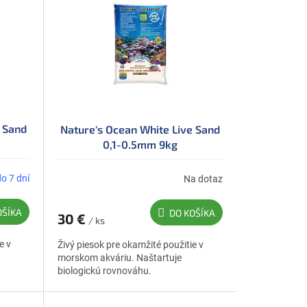
e Sand
Nature's Ocean White Live Sand
0,1-0.5mm 9kg
do 7 dní
Na dotaz
OŠÍKA
DO KOŠÍKA
30 €
/ ks
e v
Živý piesok pre okamžité použitie v
morskom akváriu. Naštartuje
biologickú rovnováhu.