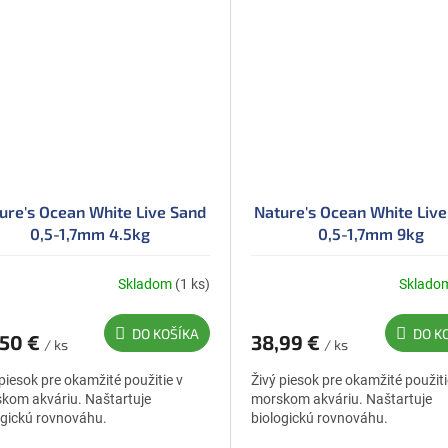
ure's Ocean White Live Sand
Nature's Ocean White Liv
0,5-1,7mm 4.5kg
0,5-1,7mm 9kg
Skladom
(1 ks)
Sklado
DO KOŠÍKA
DO K
,50 €
38,99 €
/ ks
/ ks
 piesok pre okamžité použitie v
Živý piesok pre okamžité použiti
kom akváriu. Naštartuje
morskom akváriu. Naštartuje
ogickú rovnováhu.
biologickú rovnováhu.