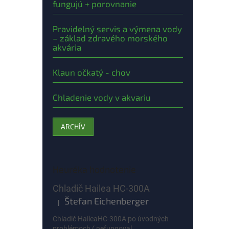
fungujú + porovnanie
Pravidelný servis a výmena vody
– základ zdravého morského
akvária
Klaun očkatý - chov
Chladenie vody v akvariu
ARCHÍV
Heuréka hodnotenie
Chladič Hailea HC-300A
Štefan Eichenberger
|
Hodnotenie produktu je 5 z 5 hviezdičiek.
Chladič HaileaHC-300A po úvodných
problémoch ( nefungoval...