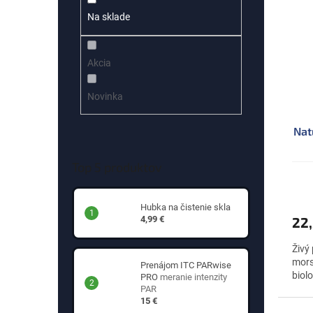
p
e
Na sklade
i
p
s
r
p
o
Akcia
r
d
o
u
d
k
Novinka
u
t
k
o
Nat
t
v
o
Top 5 produktov
v
Hubka na čistenie skla
22
4,99 €
Živý
mors
Prenájom ITC PARwise
biol
PRO
meranie intenzity
PAR
15 €