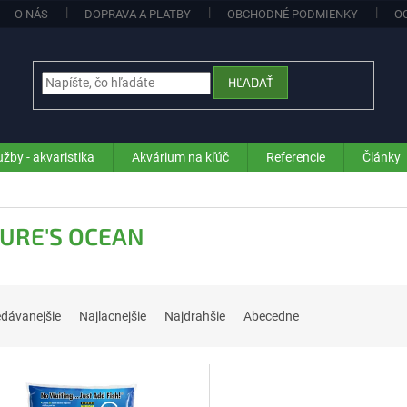
O NÁS
DOPRAVA A PLATBY
OBCHODNÉ PODMIENKY
O
HĽADAŤ
užby - akvaristika
Akvárium na kľúč
Referencie
Články
URE'S OCEAN
edávanejšie
Najlacnejšie
Najdrahšie
Abecedne