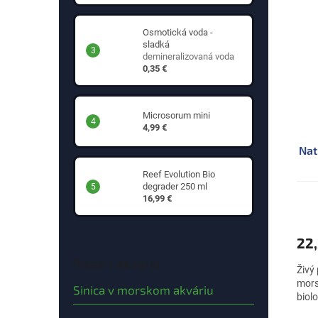
Osmotická voda -
sladká
demineralizovaná voda
0,35 €
Microsorum mini
4,99 €
Nat
Reef Evolution Bio
degrader 250 ml
16,99 €
22
Riasa v akváriu
Živý
mors
Sinica v morskom akváriu
biol