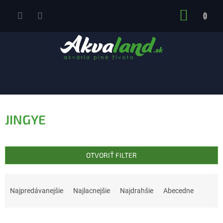
Prejsť
NÁKUP
na
obsah
KOŠÍK
JINGYE
OTVORIŤ FILTER
R
a
Najpredávanejšie
Najlacnejšie
Najdrahšie
Abecedne
d
e
V
n